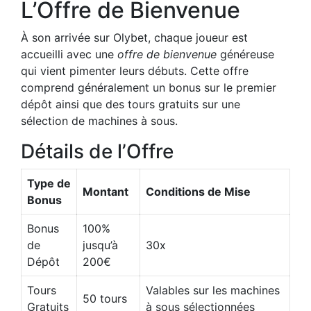
L’Offre de Bienvenue
À son arrivée sur Olybet, chaque joueur est
accueilli avec une
offre de bienvenue
généreuse
qui vient pimenter leurs débuts. Cette offre
comprend généralement un bonus sur le premier
dépôt ainsi que des tours gratuits sur une
sélection de machines à sous.
Détails de l’Offre
Type de
Montant
Conditions de Mise
Bonus
Bonus
100%
de
jusqu’à
30x
Dépôt
200€
Tours
Valables sur les machines
50 tours
Gratuits
à sous sélectionnées