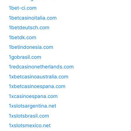
1bet-ci.com
1betcasinoitalia.com
1betdeutsch.com
1betdk.com
1betindonesia.com
1gobrasil.com
1redcasinonetherlands.com
1xbetcasinoaustralia.com
1xbetcasinoespana.com
1xcasinoespana.com
1xslotsargentina.net
1xslotsbrasil.com
1xslotsmexico.net