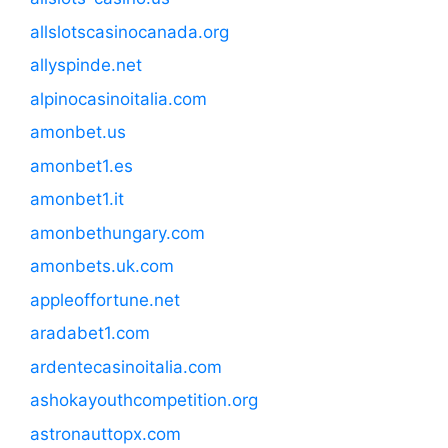
allslotscasinocanada.org
allyspinde.net
alpinocasinoitalia.com
amonbet.us
amonbet1.es
amonbet1.it
amonbethungary.com
amonbets.uk.com
appleoffortune.net
aradabet1.com
ardentecasinoitalia.com
ashokayouthcompetition.org
astronauttopx.com