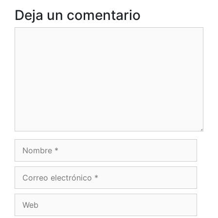
Deja un comentario
Comentario
Nombre
Correo
electrónico
Web