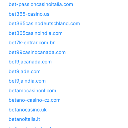
bet-passioncasinoitalia.com
bet365-casino.us
bet365casinodeutschland.com
bet365casinoindia.com
bet7k-entrar.com.br
bet99casinocanada.com
bet9jacanada.com
bet9jade.com
bet9jaindia.com
betamocasinonl.com
betano-casino-cz.com
betanocasino.uk
betanoitalia.it