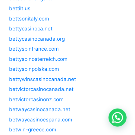
bettilt.us
bettsonitaly.com
bettycasinoca.net
bettycasinocanada.org
bettyspinfrance.com
bettyspinosterreich.com
bettyspinpolska.com
bettywinscasinocanada.net
betvictorcasinocanada.net
betvictorcasinonz.com
betwaycasinocanada.net
betwaycasinoespana.com
betwin-greece.com