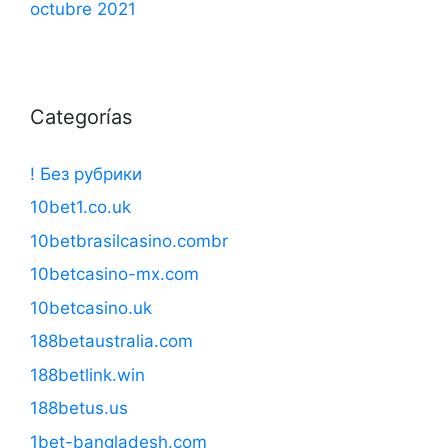
octubre 2021
Categorías
! Без рубрики
10bet1.co.uk
10betbrasilcasino.combr
10betcasino-mx.com
10betcasino.uk
188betaustralia.com
188betlink.win
188betus.us
1bet-bangladesh.com