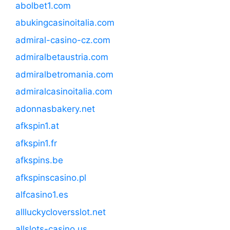
abolbet1.com
abukingcasinoitalia.com
admiral-casino-cz.com
admiralbetaustria.com
admiralbetromania.com
admiralcasinoitalia.com
adonnasbakery.net
afkspin1.at
afkspin1.fr
afkspins.be
afkspinscasino.pl
alfcasino1.es
allluckycloversslot.net
allslots-casino.us