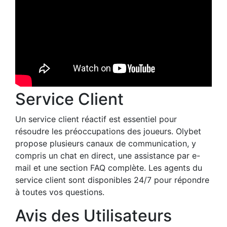
Service Client
Un service client réactif est essentiel pour
résoudre les préoccupations des joueurs. Olybet
propose plusieurs canaux de communication, y
compris un chat en direct, une assistance par e-
mail et une section FAQ complète. Les agents du
service client sont disponibles 24/7 pour répondre
à toutes vos questions.
Avis des Utilisateurs