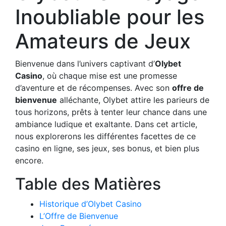
Inoubliable pour les
Amateurs de Jeux
Bienvenue dans l’univers captivant d’
Olybet
Casino
, où chaque mise est une promesse
d’aventure et de récompenses. Avec son
offre de
bienvenue
alléchante, Olybet attire les parieurs de
tous horizons, prêts à tenter leur chance dans une
ambiance ludique et exaltante. Dans cet article,
nous explorerons les différentes facettes de ce
casino en ligne, ses jeux, ses bonus, et bien plus
encore.
Table des Matières
Historique d’Olybet Casino
L’Offre de Bienvenue