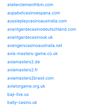
atelierclementhbm.com
aupabetcasinoespana.com
aussieplaycasinoaustralia.com
avantgardecasinodeutschland.com
avantgardecasinouk.uk
avengerscasinoaustralia.net
avia-masters-game.co.uk
aviamasters2.de
aviamasters2.fr
aviamasters2brasil.com
aviatorgame.org.uk
baji-live.us
bally-casino.uk