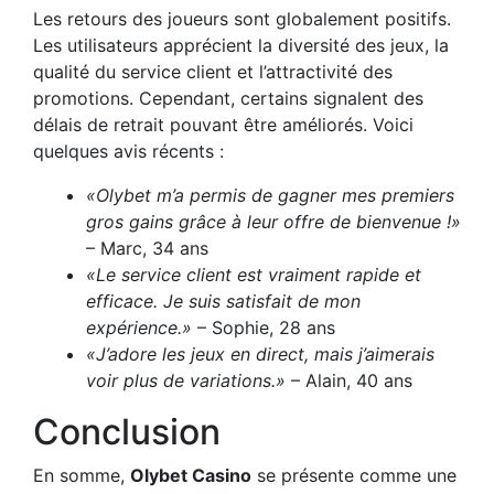
Les retours des joueurs sont globalement positifs.
Les utilisateurs apprécient la diversité des jeux, la
qualité du service client et l’attractivité des
promotions. Cependant, certains signalent des
délais de retrait pouvant être améliorés. Voici
quelques avis récents :
«Olybet m’a permis de gagner mes premiers
gros gains grâce à leur offre de bienvenue !»
– Marc, 34 ans
«Le service client est vraiment rapide et
efficace. Je suis satisfait de mon
expérience.»
– Sophie, 28 ans
«J’adore les jeux en direct, mais j’aimerais
voir plus de variations.»
– Alain, 40 ans
Conclusion
En somme,
Olybet Casino
se présente comme une