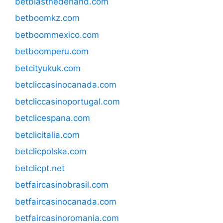
betblastnederland.com
betboomkz.com
betboommexico.com
betboomperu.com
betcityukuk.com
betcliccasinocanada.com
betcliccasinoportugal.com
betclicespana.com
betclicitalia.com
betclicpolska.com
betclicpt.net
betfaircasinobrasil.com
betfaircasinocanada.com
betfaircasinoromania.com