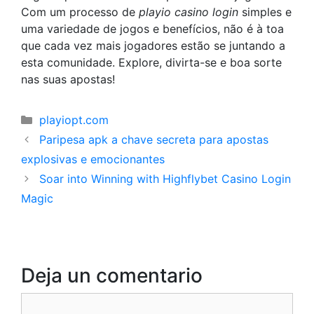
Com um processo de
playio casino login
simples e
uma variedade de jogos e benefícios, não é à toa
que cada vez mais jogadores estão se juntando a
esta comunidade. Explore, divirta-se e boa sorte
nas suas apostas!
Categorías
playiopt.com
Paripesa apk a chave secreta para apostas
explosivas e emocionantes
Soar into Winning with Highflybet Casino Login
Magic
Deja un comentario
Comentario