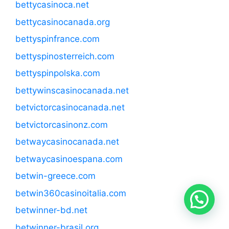
bettycasinoca.net
bettycasinocanada.org
bettyspinfrance.com
bettyspinosterreich.com
bettyspinpolska.com
bettywinscasinocanada.net
betvictorcasinocanada.net
betvictorcasinonz.com
betwaycasinocanada.net
betwaycasinoespana.com
betwin-greece.com
betwin360casinoitalia.com
betwinner-bd.net
betwinner-brasil.org