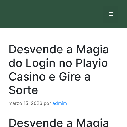
Saltar
al
Menú
contenido
Desvende a Magia
do Login no Playio
Casino e Gire a
Sorte
marzo 15, 2026
por
admim
Desvende a Magia