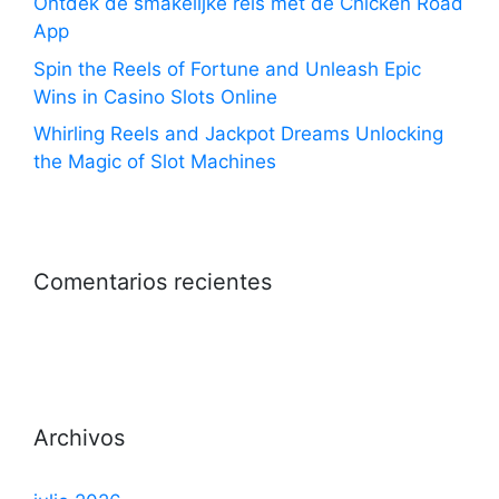
Ontdek de smakelijke reis met de Chicken Road
App
Spin the Reels of Fortune and Unleash Epic
Wins in Casino Slots Online
Whirling Reels and Jackpot Dreams Unlocking
the Magic of Slot Machines
Comentarios recientes
Archivos