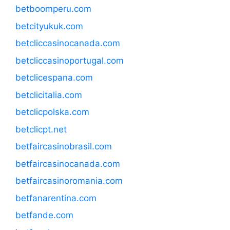
betboomperu.com
betcityukuk.com
betcliccasinocanada.com
betcliccasinoportugal.com
betclicespana.com
betclicitalia.com
betclicpolska.com
betclicpt.net
betfaircasinobrasil.com
betfaircasinocanada.com
betfaircasinoromania.com
betfanarentina.com
betfande.com