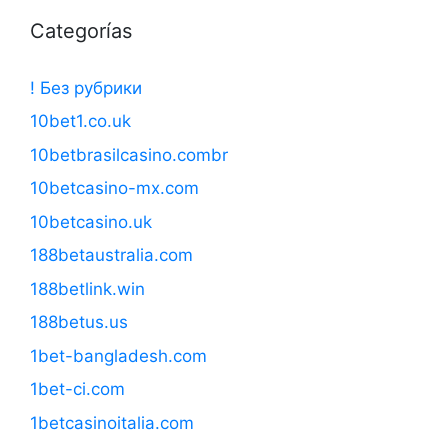
Categorías
! Без рубрики
10bet1.co.uk
10betbrasilcasino.combr
10betcasino-mx.com
10betcasino.uk
188betaustralia.com
188betlink.win
188betus.us
1bet-bangladesh.com
1bet-ci.com
1betcasinoitalia.com