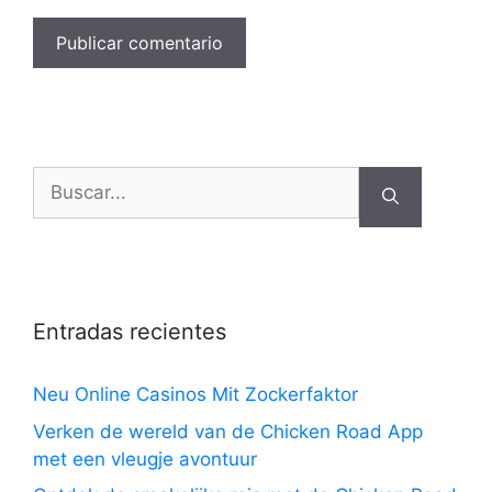
Buscar:
Entradas recientes
Neu Online Casinos Mit Zockerfaktor
Verken de wereld van de Chicken Road App
met een vleugje avontuur