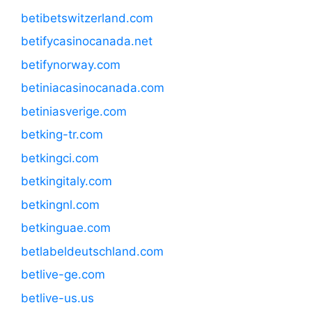
betibetswitzerland.com
betifycasinocanada.net
betifynorway.com
betiniacasinocanada.com
betiniasverige.com
betking-tr.com
betkingci.com
betkingitaly.com
betkingnl.com
betkinguae.com
betlabeldeutschland.com
betlive-ge.com
betlive-us.us