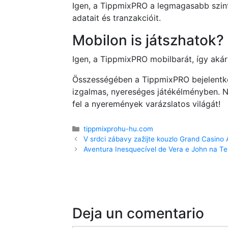
Igen, a TippmixPRO a legmagasabb szint
adatait és tranzakcióit.
Mobilon is játszhatok?
Igen, a TippmixPRO mobilbarát, így akár
Összességében a TippmixPRO bejelentke
izgalmas, nyereséges játékélményben. N
fel a nyeremények varázslatos világát!
Categorías
tippmixprohu-hu.com
V srdci zábavy zažijte kouzlo Grand Casino 
Aventura Inesquecível de Vera e John na Te
Deja un comentario