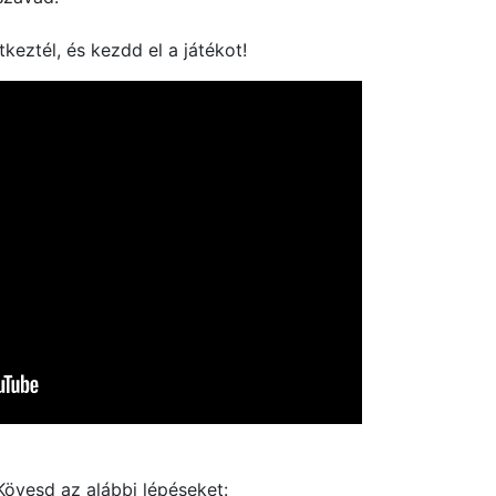
tkeztél, és kezdd el a játékot!
 Kövesd az alábbi lépéseket: