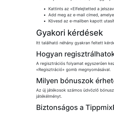
Kattints az «Elfelejtetted a jelsza
Add meg az e-mail címed, amelyet 
Kövesd az e-mailben kapott utasít
Gyakori kérdések
Itt található néhány gyakran feltett ké
Hogyan regisztrálhato
A regisztrációs folyamat egyszerűen kez
«Regisztráció» gomb megnyomásával.
Milyen bónuszok érhet
Az új játékosok számos üdvözlő bónuszba
játékélményt.
Biztonságos a Tippmi