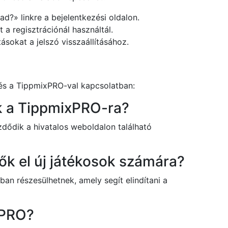
vad?» linkre a bejelentkezési oldalon.
a regisztrációnál használtál.
ásokat a jelszó visszaállításához.
rdés a TippmixPRO-val kapcsolatban:
k a TippmixPRO-ra?
dődik a hivatalos weboldalon található
ők el új játékosok számára?
n részesülhetnek, amely segít elindítani a
xPRO?