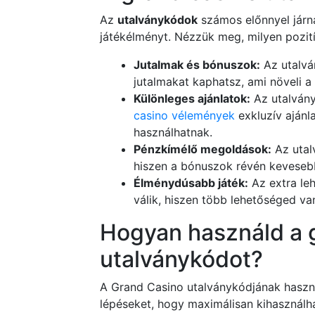
Az
utalványkódok
számos előnnyel járna
játékélményt. Nézzük meg, milyen pozit
Jutalmak és bónuszok:
Az utalvá
jutalmakat kaphatsz, ami növeli a 
Különleges ajánlatok:
Az utalvány
casino vélemények
exkluzív aján
használhatnak.
Pénzkímélő megoldások:
Az utal
hiszen a bónuszok révén kevesebb 
Élménydúsabb játék:
Az extra le
válik, hiszen több lehetőséged va
Hogyan használd a 
utalványkódot?
A Grand Casino utalványkódjának haszná
lépéseket, hogy maximálisan kihasználh