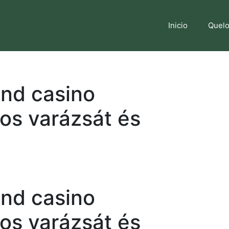
Inicio
Quelo
and casino
kos varázsát és
and casino
kos varázsát és