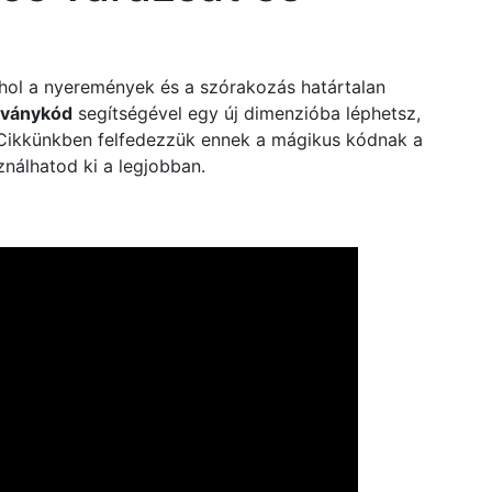
hol a nyeremények és a szórakozás határtalan
lványkód
segítségével egy új dimenzióba léphetsz,
 Cikkünkben felfedezzük ennek a mágikus kódnak a
sználhatod ki a legjobban.