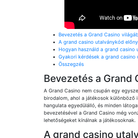
Bevezetés a Grand Casino világá
A grand casino utalványkód előny
Hogyan használd a grand casino 
Gyakori kérdések a grand casino
Összegzés
Bevezetés a Grand 
A Grand Casino nem csupán egy egyszerű
birodalom, ahol a játékosok különböző 
hangulata egyedülálló, és minden látog
bevezetésével a Grand Casino még vonz
lehetőségeket kínálnak a játékosoknak.
A grand casino utal