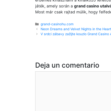
játék, amely során a
grand casino utal
Most már csak rajtad múlik, hogy felfed
Categorías
grand-casinohu.com
Neon Dreams and Velvet Nights in the Hear
V srdci zábavy zažijte kouzlo Grand Casino 
Deja un comentario
Comentario