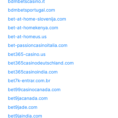
bdmbetscasino.it
bdmbetsportugal.com
bet-at-home-slovenija.com
bet-at-homekenya.com
bet-at-homeus.us
bet-passioncasinoitalia.com
bet365-casino.us
bet365casinodeutschland.com
bet365casinoindia.com
bet7k-entrar.com.br
bet99casinocanada.com
bet9jacanada.com
bet9jade.com
bet9jaindia.com