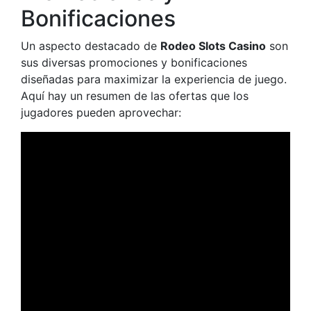
Bonificaciones
Un aspecto destacado de
Rodeo Slots Casino
son
sus diversas promociones y bonificaciones
diseñadas para maximizar la experiencia de juego.
Aquí hay un resumen de las ofertas que los
jugadores pueden aprovechar: