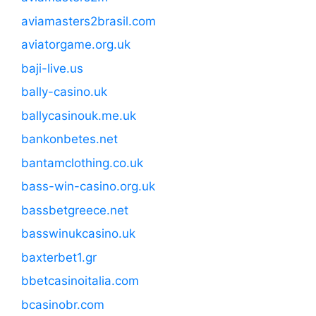
aviamasters2brasil.com
aviatorgame.org.uk
baji-live.us
bally-casino.uk
ballycasinouk.me.uk
bankonbetes.net
bantamclothing.co.uk
bass-win-casino.org.uk
bassbetgreece.net
basswinukcasino.uk
baxterbet1.gr
bbetcasinoitalia.com
bcasinobr.com