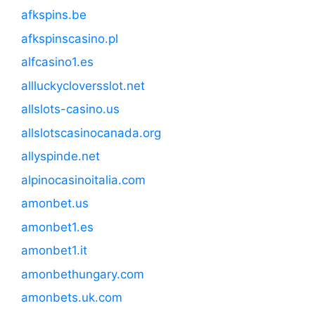
afkspins.be
afkspinscasino.pl
alfcasino1.es
allluckycloversslot.net
allslots-casino.us
allslotscasinocanada.org
allyspinde.net
alpinocasinoitalia.com
amonbet.us
amonbet1.es
amonbet1.it
amonbethungary.com
amonbets.uk.com