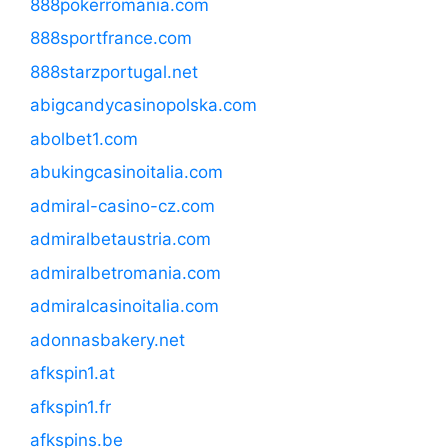
888pokerromania.com
888sportfrance.com
888starzportugal.net
abigcandycasinopolska.com
abolbet1.com
abukingcasinoitalia.com
admiral-casino-cz.com
admiralbetaustria.com
admiralbetromania.com
admiralcasinoitalia.com
adonnasbakery.net
afkspin1.at
afkspin1.fr
afkspins.be