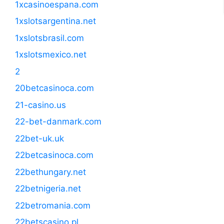
1xcasinoespana.com
1xslotsargentina.net
1xslotsbrasil.com
1xslotsmexico.net
2
20betcasinoca.com
21-casino.us
22-bet-danmark.com
22bet-uk.uk
22betcasinoca.com
22bethungary.net
22betnigeria.net
22betromania.com
22betscasino.pl