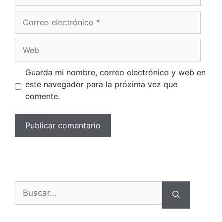
Correo
electrónico
Web
Guarda mi nombre, correo electrónico y web en
este navegador para la próxima vez que
comente.
Buscar: