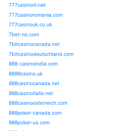
777casinonl.net
777casinoromania.com
777casinouk.co.uk
7bet-no.com
7bitcasinocanada.net
7bitcasinodeutschland.com
888-casinoindia.com
8888casino.uk
888casinocanada.net
888casinoitalia.net
888casinoosterreich.com
888poker-canada.com
888poker-us.com