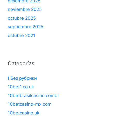
diciembre 2025
noviembre 2025
octubre 2025
septiembre 2025
octubre 2021
Categorías
! Без рубрики
10bet1.co.uk
10betbrasilcasino.combr
10betcasino-mx.com
10betcasino.uk