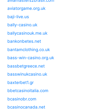
aviamasters2brasil.com
aviatorgame.org.uk
baji-live.us
bally-casino.uk
ballycasinouk.me.uk
bankonbetes.net
bantamclothing.co.uk
bass-win-casino.org.uk
bassbetgreece.net
basswinukcasino.uk
baxterbet1.gr
bbetcasinoitalia.com
bcasinobr.com
bcasinocanada.net