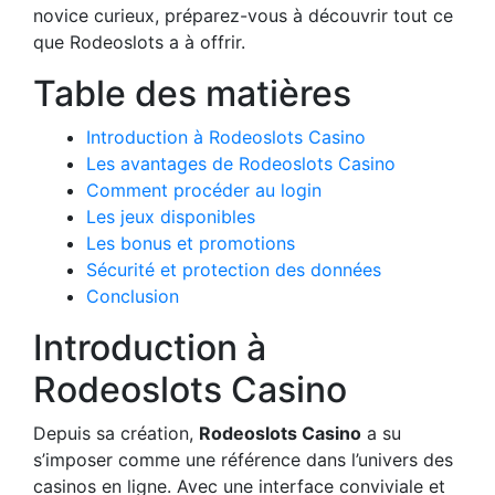
novice curieux, préparez-vous à découvrir tout ce
que Rodeoslots a à offrir.
Table des matières
Introduction à Rodeoslots Casino
Les avantages de Rodeoslots Casino
Comment procéder au login
Les jeux disponibles
Les bonus et promotions
Sécurité et protection des données
Conclusion
Introduction à
Rodeoslots Casino
Depuis sa création,
Rodeoslots Casino
a su
s’imposer comme une référence dans l’univers des
casinos en ligne. Avec une interface conviviale et