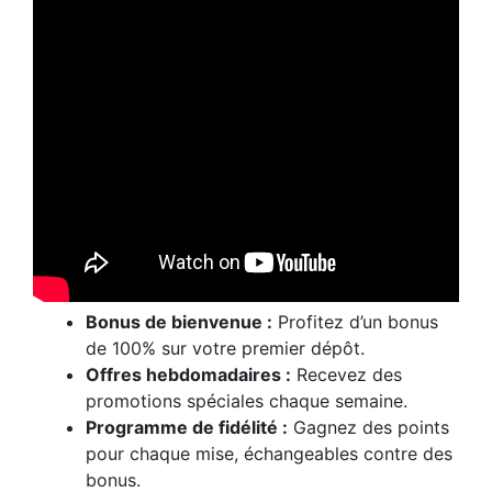
Bonus de bienvenue :
Profitez d’un bonus
de 100% sur votre premier dépôt.
Offres hebdomadaires :
Recevez des
promotions spéciales chaque semaine.
Programme de fidélité :
Gagnez des points
pour chaque mise, échangeables contre des
bonus.