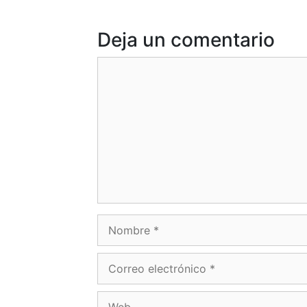
Deja un comentario
Comentario
Nombre
Correo
electrónico
Web