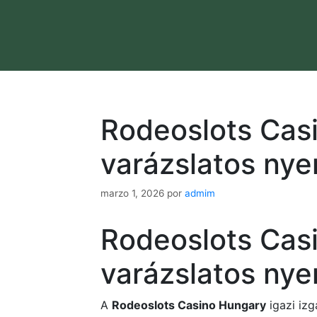
Saltar
al
contenido
Rodeoslots Cas
varázslatos ny
marzo 1, 2026
por
admim
Rodeoslots Cas
varázslatos ny
A
Rodeoslots Casino Hungary
igazi izg