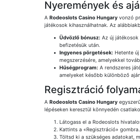
Nyeremények és ajá
A
Rodeoslots Casino Hungary
vonzó pr
játékosok kihasználhatnak. Az alábbiak
Üdvözlő bónusz:
Az új játékosok
befizetésük után.
Ingyenes pörgetések:
Hetente új
megszerzésére, amelyekkel továb
Hűségprogram:
A rendszeres ját
amelyeket később különböző aján
Regisztráció folyam
A
Rodeoslots Casino Hungary
egyszerű 
lépéseken keresztül könnyedén csatlako
Látogass el a Rodeoslots hivatalo
Kattints a «Regisztráció» gombra.
Töltsd ki a szükséges adatokat, mi