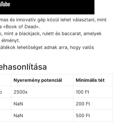
as és innovatív gép közül lehet választani, mint
 a «Book of Dead».
, mint a blackjack, rulett és baccarat, amelyek
 élményt.
játékok lehetőséget adnak arra, hogy valós
ehasonlítása
Nyeremény potenciál
Minimális tét
p
2500x
100 Ft
NaN
200 Ft
NaN
500 Ft