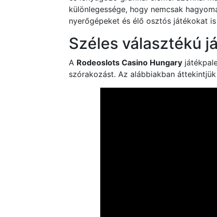
különlegessége, hogy nemcsak hagyomá
nyerőgépeket és élő osztós játékokat is 
Széles választékú j
A
Rodeoslots Casino Hungary
játékpale
szórakozást. Az alábbiakban áttekintjük