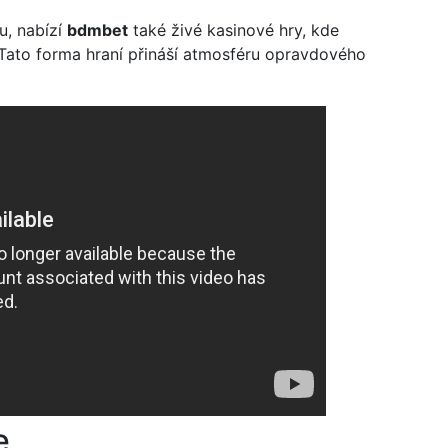
u, nabízí
bdmbet
také živé kasinové hry, kde
Tato forma hraní přináší atmosféru opravdového
e