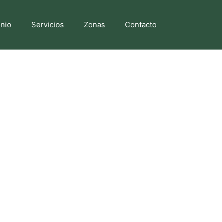
nio
Servicios
Zonas
Contacto