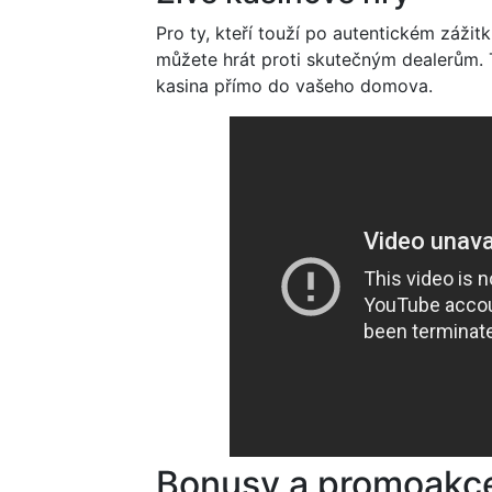
Pro ty, kteří touží po autentickém zážitk
můžete hrát proti skutečným dealerům. 
kasina přímo do vašeho domova.
Bonusy a promoakc