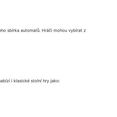
eho sbírka automatů. Hráči mohou vybírat z
abízí i klasické stolní hry jako: