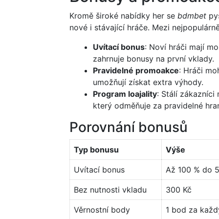
Kromě široké nabídky her se
bdmbet
pyš
nové i stávající hráče. Mezi nejpopulárněj
Uvítací bonus
: Noví hráči mají mo
zahrnuje bonusy na první vklady.
Pravidelné promoakce
: Hráči mo
umožňují získat extra výhody.
Program loajality
: Stálí zákazníc
který odměňuje za pravidelné hran
Porovnání bonusů
Typ bonusu
Výše
Uvítací bonus
Až 100 % do 
Bez nutnosti vkladu
300 Kč
Věrnostní body
1 bod za každ