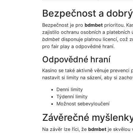
Bezpečnost a dobrý
Bezpečnost je pro
bdmbet
prioritou. Ka
zajistilo ochranu osobních a platebních 
bdmbet
disponuje platnou licencí, což
pro fair play a odpovědné hraní.
Odpovědné hraní
Kasino se také aktivně věnuje prevenci
nastavit si limity na sázení, aby si zac
Denni limity
Týdenní limity
Možnost sebevyloučení
Závěrečné myšlenk
Na závěr lze říci, že
bdmbet
je skvělou v