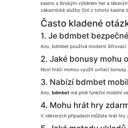
kasino s širokým výběrem her a lákavým
zákaznické služby činí z tohoto kasina des
Často kladené otáz
1. Je bdmbet bezpečné
Ano,
bdmbet
používá moderní šifrovací 
2. Jaké bonusy mohu o
Noví hráči mohou využít uvítací bonusy 
3. Nabízí bdmbet mobil
Ano,
bdmbet
má plně funkční mobilní ver
4. Mohu hrát hry zdar
V některých případech můžete hrát hry