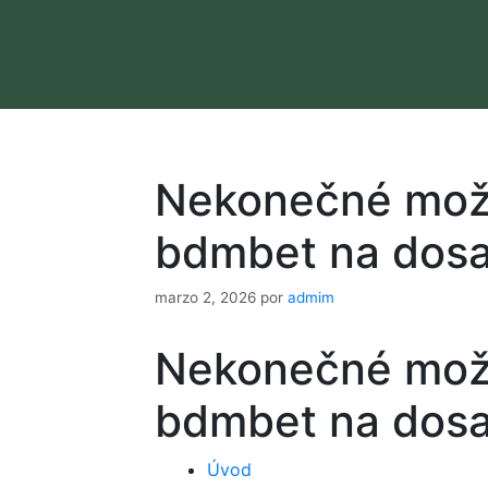
Saltar
al
contenido
Nekonečné možn
bdmbet na dosa
marzo 2, 2026
por
admim
Nekonečné možn
bdmbet na dosa
Úvod