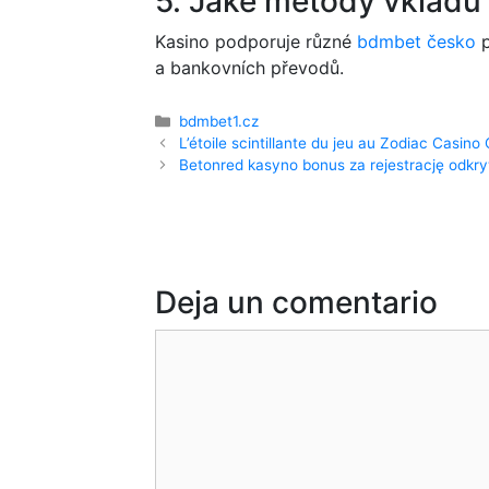
5. Jaké metody vkladů 
Kasino podporuje různé
bdmbet česko
p
a bankovních převodů.
Categorías
bdmbet1.cz
L’étoile scintillante du jeu au Zodiac Casin
Betonred kasyno bonus za rejestrację odk
Deja un comentario
Comentario