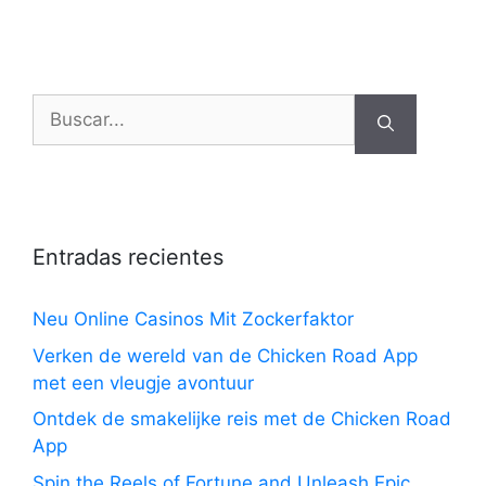
Buscar:
Entradas recientes
Neu Online Casinos Mit Zockerfaktor
Verken de wereld van de Chicken Road App
met een vleugje avontuur
Ontdek de smakelijke reis met de Chicken Road
App
Spin the Reels of Fortune and Unleash Epic