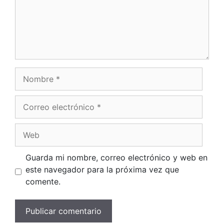
Nombre
Correo
electrónico
Web
Guarda mi nombre, correo electrónico y web en
este navegador para la próxima vez que
comente.