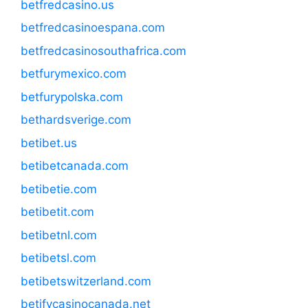
betfredcasino.us
betfredcasinoespana.com
betfredcasinosouthafrica.com
betfurymexico.com
betfurypolska.com
bethardsverige.com
betibet.us
betibetcanada.com
betibetie.com
betibetit.com
betibetnl.com
betibetsl.com
betibetswitzerland.com
betifycasinocanada.net