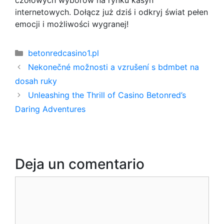
czołowych wyborów na rynku kasyn
internetowych. Dołącz już dziś i odkryj świat pełen
emocji i możliwości wygranej!
Categorías
betonredcasino1.pl
Nekonečné možnosti a vzrušení s bdmbet na
dosah ruky
Unleashing the Thrill of Casino Betonred’s
Daring Adventures
Deja un comentario
Comentario