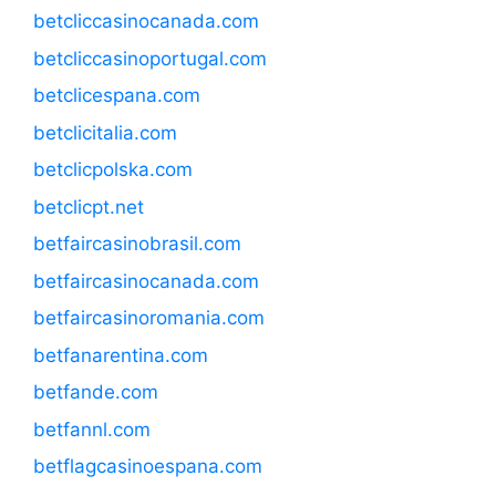
betcliccasinocanada.com
betcliccasinoportugal.com
betclicespana.com
betclicitalia.com
betclicpolska.com
betclicpt.net
betfaircasinobrasil.com
betfaircasinocanada.com
betfaircasinoromania.com
betfanarentina.com
betfande.com
betfannl.com
betflagcasinoespana.com