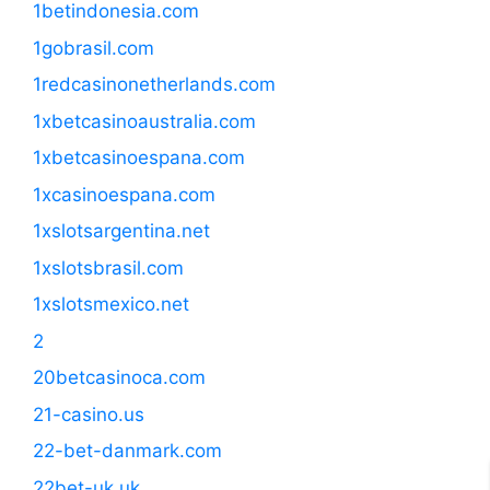
1betindonesia.com
1gobrasil.com
1redcasinonetherlands.com
1xbetcasinoaustralia.com
1xbetcasinoespana.com
1xcasinoespana.com
1xslotsargentina.net
1xslotsbrasil.com
1xslotsmexico.net
2
20betcasinoca.com
21-casino.us
22-bet-danmark.com
22bet-uk.uk