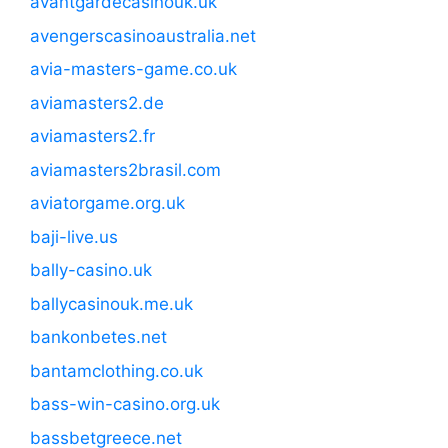
avantgardecasinouk.uk
avengerscasinoaustralia.net
avia-masters-game.co.uk
aviamasters2.de
aviamasters2.fr
aviamasters2brasil.com
aviatorgame.org.uk
baji-live.us
bally-casino.uk
ballycasinouk.me.uk
bankonbetes.net
bantamclothing.co.uk
bass-win-casino.org.uk
bassbetgreece.net