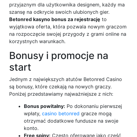
przyjaznym dla użytkownika designem, każdy ma
szansę na odkrycie swoich ulubionych gier.
Betonred kasyno bonus za rejestrację
to
wyjątkowa oferta, która pozwala nowym graczom
na rozpoczęcie swojej przygody z grami online na
korzystnych warunkach.
Bonusy i promocje na
start
Jednym z największych atutów Betonred Casino
są bonusy, które czekają na nowych graczy.
Poniżej przedstawiamy najważniejsze z nich:
Bonus powitalny:
Po dokonaniu pierwszej
wpłaty,
casino betonred
gracze mogą
otrzymać dodatkowe fundusze na swoje
konto.
Free spiny:
Często oferowane jako część