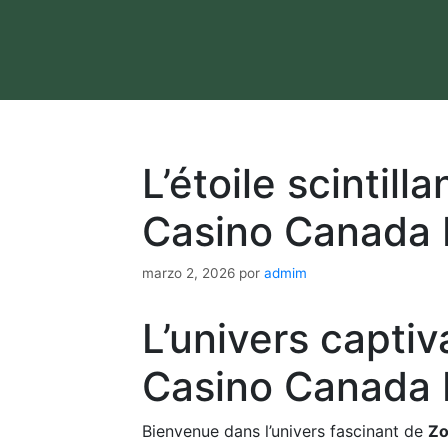
Saltar
al
contenido
L’étoile scintill
Casino Canada 
marzo 2, 2026
por
admim
L’univers capti
Casino Canada 
Bienvenue dans l’univers fascinant de
Zo