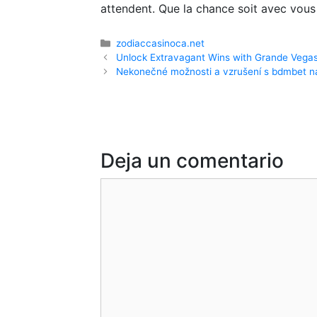
attendent. Que la chance soit avec vous 
Categorías
zodiaccasinoca.net
Unlock Extravagant Wins with Grande Vega
Nekonečné možnosti a vzrušení s bdmbet n
Deja un comentario
Comentario