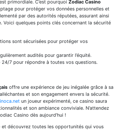
 est primordiale. C’est pourquoi
Zodiac Casino
ryptage pour protéger vos données personnelles et
églementé par des autorités réputées, assurant ainsi
. Voici quelques points clés concernant la sécurité
tions sont sécurisées pour protéger vos
gulièrement audités pour garantir l’équité.
 24/7 pour répondre à toutes vos questions.
çais
offre une expérience de jeu inégalée grâce à sa
 alléchantes et son engagement envers la sécurité.
inoca.net
un joueur expérimenté, ce casino saura
onnalités et son ambiance conviviale. N’attendez
Zodiac Casino dès aujourd’hui !
te et découvrez toutes les opportunités qui vous