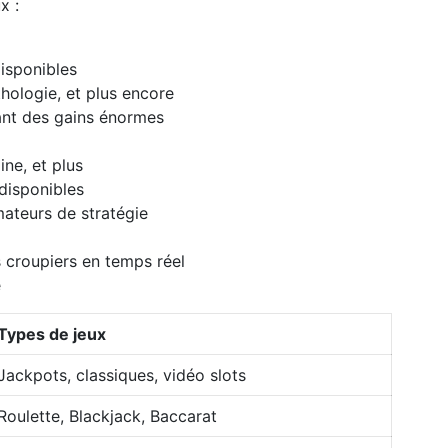
x :
isponibles
hologie, et plus encore
rant des gains énormes
ne, et plus
 disponibles
mateurs de stratégie
s croupiers en temps réel
e
Types de jeux
Jackpots, classiques, vidéo slots
Roulette, Blackjack, Baccarat