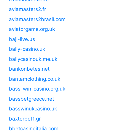
aviamasters2.fr
aviamasters2brasil.com
aviatorgame.org.uk
baji-live.us
bally-casino.uk
ballycasinouk.me.uk
bankonbetes.net
bantamclothing.co.uk
bass-win-casino.org.uk
bassbetgreece.net
basswinukcasino.uk
baxterbet1.gr
bbetcasinoitalia.com