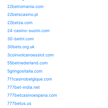
22betromania.com
22betscasino.pl
22betza.com
24-casino-suomi.com
30-betnl.com
30bets.org.uk
3coinvolcanoesslot.com
55betnederland.com
5gringositalia.com
711casinobelgique.com
777bet-india.net
777betcasinoespana.com
777betus.us