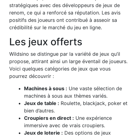
stratégiques avec des développeurs de jeux de
renom, ce qui a renforcé sa réputation. Les avis
positifs des joueurs ont contribué à asseoir sa
crédibilité sur le marché du jeu en ligne.
Les jeux offerts
Wildsino se distingue par la variété de jeux qu’il
propose, attirant ainsi un large éventail de joueurs.
Voici quelques catégories de jeux que vous
pourrez découvrir :
Machines à sous :
Une vaste sélection de
machines à sous aux thèmes variés.
Jeux de table :
Roulette, blackjack, poker et
bien d’autres.
Croupiers en direct :
Une expérience
immersive avec de vrais croupiers.
Jeux de loterie :
Des options de jeux