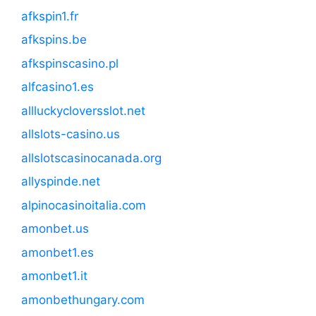
afkspin1.fr
afkspins.be
afkspinscasino.pl
alfcasino1.es
allluckycloversslot.net
allslots-casino.us
allslotscasinocanada.org
allyspinde.net
alpinocasinoitalia.com
amonbet.us
amonbet1.es
amonbet1.it
amonbethungary.com