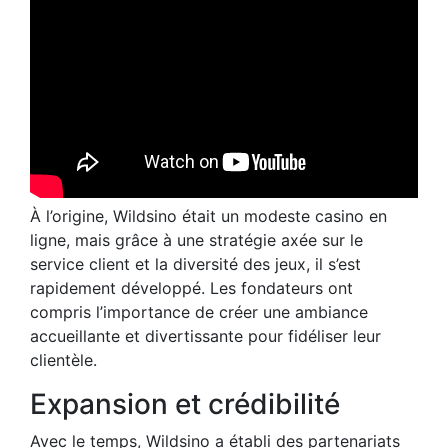
À l’origine, Wildsino était un modeste casino en
ligne, mais grâce à une stratégie axée sur le
service client et la diversité des jeux, il s’est
rapidement développé. Les fondateurs ont
compris l’importance de créer une ambiance
accueillante et divertissante pour fidéliser leur
clientèle.
Expansion et crédibilité
Avec le temps, Wildsino a établi des partenariats