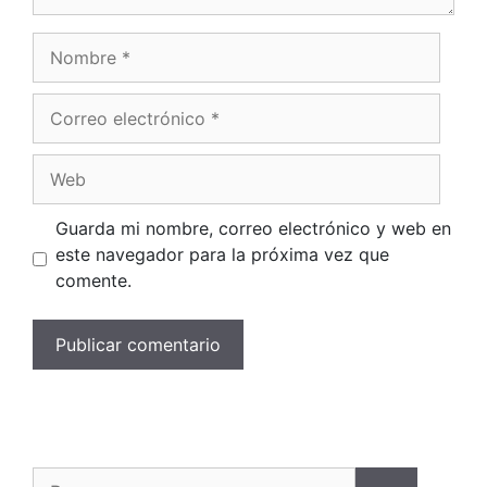
Nombre
Correo
electrónico
Web
Guarda mi nombre, correo electrónico y web en
este navegador para la próxima vez que
comente.
Buscar: