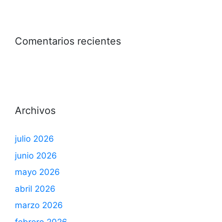
Comentarios recientes
Archivos
julio 2026
junio 2026
mayo 2026
abril 2026
marzo 2026
febrero 2026