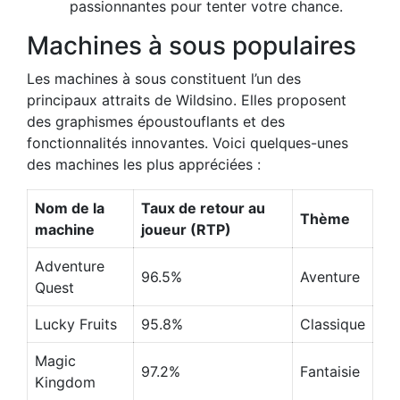
passionnantes pour tenter votre chance.
Machines à sous populaires
Les machines à sous constituent l’un des
principaux attraits de Wildsino. Elles proposent
des graphismes époustouflants et des
fonctionnalités innovantes. Voici quelques-unes
des machines les plus appréciées :
Nom de la
Taux de retour au
Thème
machine
joueur (RTP)
Adventure
96.5%
Aventure
Quest
Lucky Fruits
95.8%
Classique
Magic
97.2%
Fantaisie
Kingdom