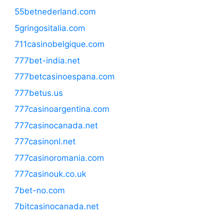
55betnederland.com
5gringositalia.com
711casinobelgique.com
777bet-india.net
777betcasinoespana.com
777betus.us
777casinoargentina.com
777casinocanada.net
777casinonl.net
777casinoromania.com
777casinouk.co.uk
7bet-no.com
7bitcasinocanada.net