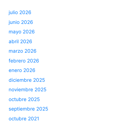
julio 2026
junio 2026
mayo 2026
abril 2026
marzo 2026
febrero 2026
enero 2026
diciembre 2025
noviembre 2025
octubre 2025
septiembre 2025
octubre 2021