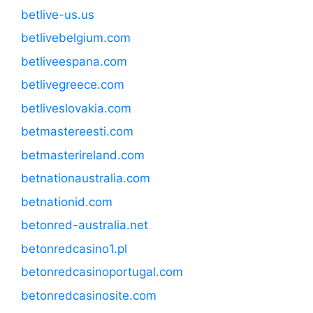
betlive-us.us
betlivebelgium.com
betliveespana.com
betlivegreece.com
betliveslovakia.com
betmastereesti.com
betmasterireland.com
betnationaustralia.com
betnationid.com
betonred-australia.net
betonredcasino1.pl
betonredcasinoportugal.com
betonredcasinosite.com