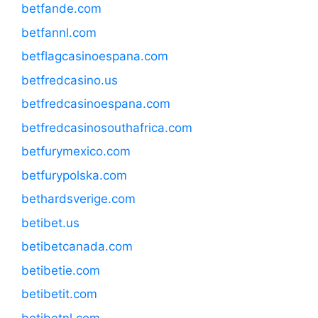
betfande.com
betfannl.com
betflagcasinoespana.com
betfredcasino.us
betfredcasinoespana.com
betfredcasinosouthafrica.com
betfurymexico.com
betfurypolska.com
bethardsverige.com
betibet.us
betibetcanada.com
betibetie.com
betibetit.com
betibetnl.com