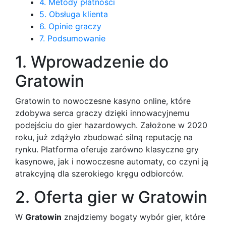
4. Metody płatności
5. Obsługa klienta
6. Opinie graczy
7. Podsumowanie
1. Wprowadzenie do
Gratowin
Gratowin to nowoczesne kasyno online, które
zdobywa serca graczy dzięki innowacyjnemu
podejściu do gier hazardowych. Założone w 2020
roku, już zdążyło zbudować silną reputację na
rynku. Platforma oferuje zarówno klasyczne gry
kasynowe, jak i nowoczesne automaty, co czyni ją
atrakcyjną dla szerokiego kręgu odbiorców.
2. Oferta gier w Gratowin
W
Gratowin
znajdziemy bogaty wybór gier, które