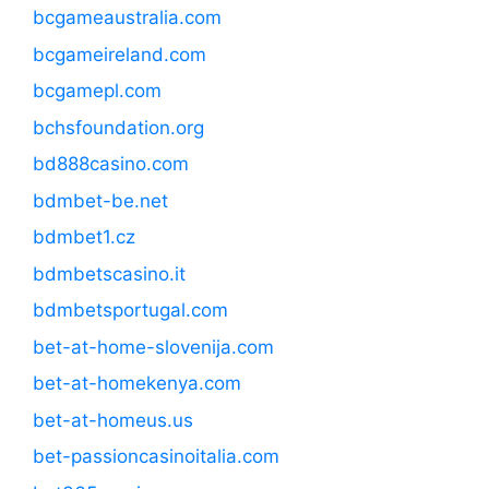
bcgameaustralia.com
bcgameireland.com
bcgamepl.com
bchsfoundation.org
bd888casino.com
bdmbet-be.net
bdmbet1.cz
bdmbetscasino.it
bdmbetsportugal.com
bet-at-home-slovenija.com
bet-at-homekenya.com
bet-at-homeus.us
bet-passioncasinoitalia.com