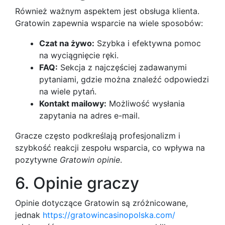
Również ważnym aspektem jest obsługa klienta.
Gratowin zapewnia wsparcie na wiele sposobów:
Czat na żywo:
Szybka i efektywna pomoc
na wyciągnięcie ręki.
FAQ:
Sekcja z najczęściej zadawanymi
pytaniami, gdzie można znaleźć odpowiedzi
na wiele pytań.
Kontakt mailowy:
Możliwość wysłania
zapytania na adres e-mail.
Gracze często podkreślają profesjonalizm i
szybkość reakcji zespołu wsparcia, co wpływa na
pozytywne
Gratowin opinie
.
6. Opinie graczy
Opinie dotyczące Gratowin są zróżnicowane,
jednak
https://gratowincasinopolska.com/