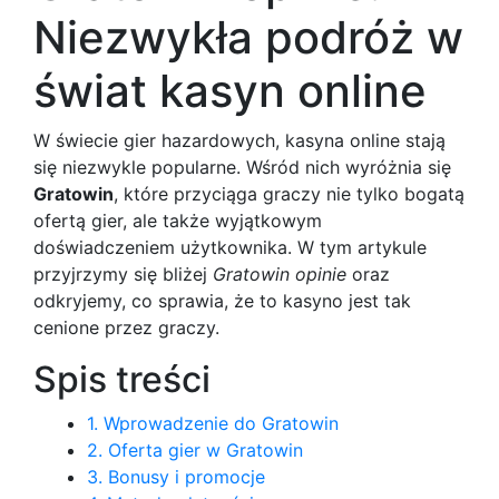
Niezwykła podróż w
świat kasyn online
W świecie gier hazardowych, kasyna online stają
się niezwykle popularne. Wśród nich wyróżnia się
Gratowin
, które przyciąga graczy nie tylko bogatą
ofertą gier, ale także wyjątkowym
doświadczeniem użytkownika. W tym artykule
przyjrzymy się bliżej
Gratowin opinie
oraz
odkryjemy, co sprawia, że to kasyno jest tak
cenione przez graczy.
Spis treści
1. Wprowadzenie do Gratowin
2. Oferta gier w Gratowin
3. Bonusy i promocje