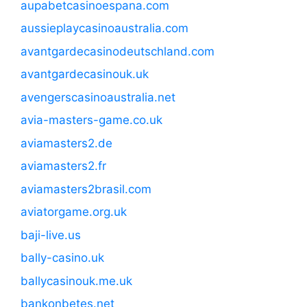
aupabetcasinoespana.com
aussieplaycasinoaustralia.com
avantgardecasinodeutschland.com
avantgardecasinouk.uk
avengerscasinoaustralia.net
avia-masters-game.co.uk
aviamasters2.de
aviamasters2.fr
aviamasters2brasil.com
aviatorgame.org.uk
baji-live.us
bally-casino.uk
ballycasinouk.me.uk
bankonbetes.net