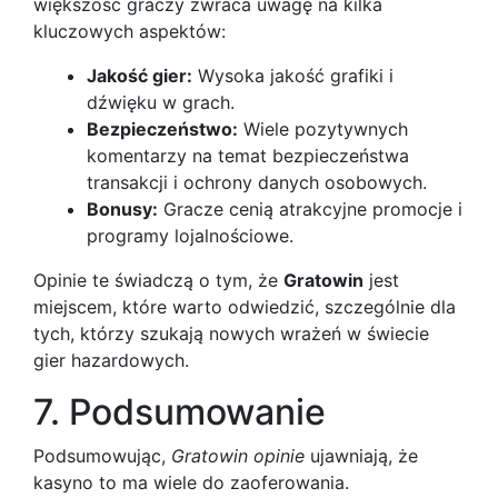
większość graczy zwraca uwagę na kilka
kluczowych aspektów:
Jakość gier:
Wysoka jakość grafiki i
dźwięku w grach.
Bezpieczeństwo:
Wiele pozytywnych
komentarzy na temat bezpieczeństwa
transakcji i ochrony danych osobowych.
Bonusy:
Gracze cenią atrakcyjne promocje i
programy lojalnościowe.
Opinie te świadczą o tym, że
Gratowin
jest
miejscem, które warto odwiedzić, szczególnie dla
tych, którzy szukają nowych wrażeń w świecie
gier hazardowych.
7. Podsumowanie
Podsumowując,
Gratowin opinie
ujawniają, że
kasyno to ma wiele do zaoferowania.