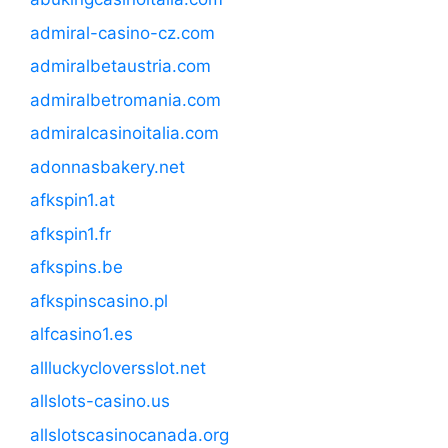
admiral-casino-cz.com
admiralbetaustria.com
admiralbetromania.com
admiralcasinoitalia.com
adonnasbakery.net
afkspin1.at
afkspin1.fr
afkspins.be
afkspinscasino.pl
alfcasino1.es
allluckycloversslot.net
allslots-casino.us
allslotscasinocanada.org