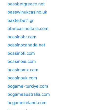
bassbetgreece.net
basswinukcasino.uk
baxterbet1.gr
bbetcasinoitalia.com
bcasinobr.com
bcasinocanada.net
bcasinofi.com
bcasinoie.com
bcasinomx.com
bcasinouk.com
bcgame-turkiye.com
bcgameaustralia.com
bcgameireland.com