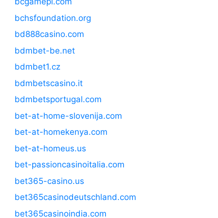
bcgamepl.com
bchsfoundation.org
bd888casino.com
bdmbet-be.net
bdmbet1.cz
bdmbetscasino.it
bdmbetsportugal.com
bet-at-home-slovenija.com
bet-at-homekenya.com
bet-at-homeus.us
bet-passioncasinoitalia.com
bet365-casino.us
bet365casinodeutschland.com
bet365casinoindia.com