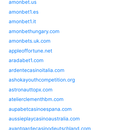
amonbet.us
amonbet1.es
amonbet1.it
amonbethungary.com
amonbets.uk.com
appleoffortune.net
aradabet1.com
ardentecasinoitalia.com
ashokayouthcompetition.org
astronauttopx.com
atelierclementhbm.com
aupabetcasinoespana.com
aussieplaycasinoaustralia.com
avantgardecasinodeutschland.com