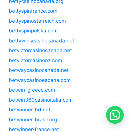
bettycasinocanada.org
bettyspinfrance.com
bettyspinosterreich.com
bettyspinpolska.com
bettywinscasinocanada.net
betvictorcasinocanada.net
betvictorcasinonz.com
betwaycasinocanada.net
betwaycasinoespana.com
betwin-greece.com
betwin360casinoitalia.com
betwinner-bd.net
betwinner-brasil.org
betwinner-france.net