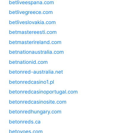
betliveespana.com
betlivegreece.com
betliveslovakia.com
betmastereesti.com
betmasterireland.com
betnationaustralia.com
betnationid.com
betonred-australia.net
betonredcasino1.pl
betonredcasinoportugal.com
betonredcasinosite.com
betonredhungary.com
betonreds.ca
betovoes.com