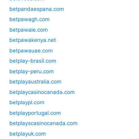
betpandaespana.com
betpawagh.com
betpawaie.com
betpawakenya.net
betpawauae.com
betplay-brasil.com
betplay-peru.com
betplayaustralia.com
betplaycasinocanada.com
betplaypl.com
betplayportugal.com
betplayscasinocanada.com
betplayuk.com