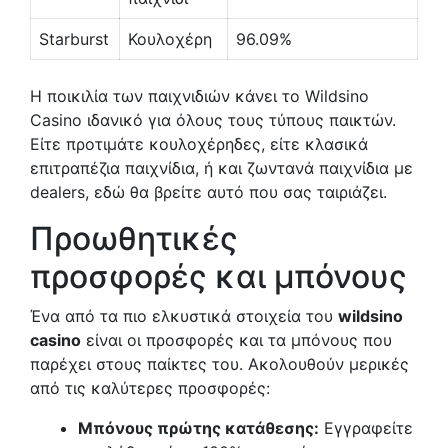
Starburst
Κουλοχέρη
96.09%
Η ποικιλία των παιχνιδιών κάνει το Wildsino
Casino ιδανικό για όλους τους τύπους παικτών.
Είτε προτιμάτε κουλοχέρηδες, είτε κλασικά
επιτραπέζια παιχνίδια, ή και ζωντανά παιχνίδια με
dealers, εδώ θα βρείτε αυτό που σας ταιριάζει.
Προωθητικές
προσφορές και μπόνους
Ένα από τα πιο ελκυστικά στοιχεία του
wildsino
casino
είναι οι προσφορές και τα μπόνους που
παρέχει στους παίκτες του. Ακολουθούν μερικές
από τις καλύτερες προσφορές:
Μπόνους πρώτης κατάθεσης:
Εγγραφείτε