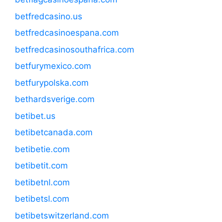
betfredcasino.us
betfredcasinoespana.com
betfredcasinosouthafrica.com
betfurymexico.com
betfurypolska.com
bethardsverige.com
betibet.us
betibetcanada.com
betibetie.com
betibetit.com
betibetnl.com
betibetsl.com
betibetswitzerland.com