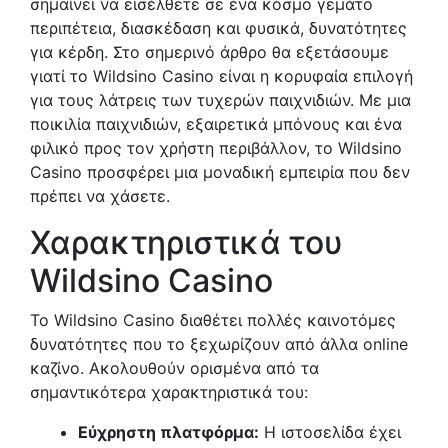
σημαίνει να εισέλθετε σε ένα κόσμο γεμάτο
περιπέτεια, διασκέδαση και φυσικά, δυνατότητες
για κέρδη. Στο σημερινό άρθρο θα εξετάσουμε
γιατί το Wildsino Casino είναι η κορυφαία επιλογή
για τους λάτρεις των τυχερών παιχνιδιών. Με μια
ποικιλία παιχνιδιών, εξαιρετικά μπόνους και ένα
φιλικό προς τον χρήστη περιβάλλον, το Wildsino
Casino προσφέρει μια μοναδική εμπειρία που δεν
πρέπει να χάσετε.
Χαρακτηριστικά του
Wildsino Casino
Το Wildsino Casino διαθέτει πολλές καινοτόμες
δυνατότητες που το ξεχωρίζουν από άλλα online
καζίνο. Ακολουθούν ορισμένα από τα
σημαντικότερα χαρακτηριστικά του:
Εύχρηστη πλατφόρμα:
Η ιστοσελίδα έχει