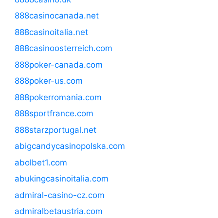
888casinocanada.net
888casinoitalia.net
888casinoosterreich.com
888poker-canada.com
888poker-us.com
888pokerromania.com
888sportfrance.com
888starzportugal.net
abigcandycasinopolska.com
abolbet1.com
abukingcasinoitalia.com
admiral-casino-cz.com
admiralbetaustria.com