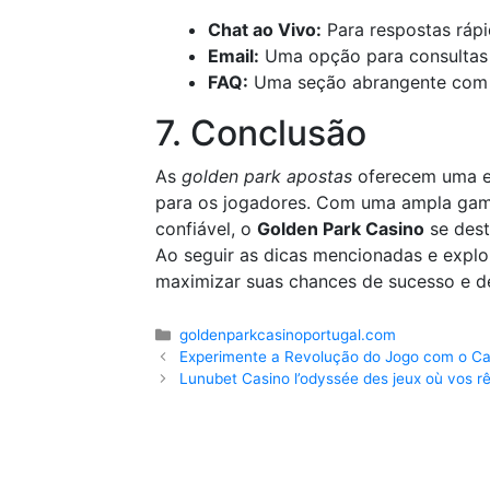
Chat ao Vivo:
Para respostas rápi
Email:
Uma opção para consultas 
FAQ:
Uma seção abrangente com 
7. Conclusão
As
golden park apostas
oferecem uma ex
para os jogadores. Com uma ampla gama
confiável, o
Golden Park Casino
se des
Ao seguir as dicas mencionadas e explo
maximizar suas chances de sucesso e de
Categorías
goldenparkcasinoportugal.com
Experimente a Revolução do Jogo com o Cas
Lunubet Casino l’odyssée des jeux où vos rê