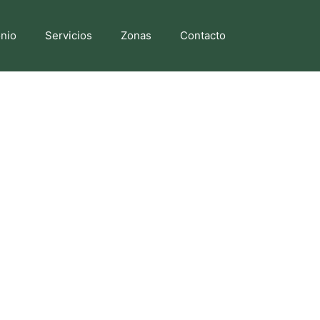
nio
Servicios
Zonas
Contacto