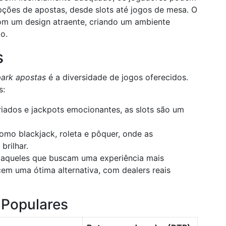
ções de apostas, desde slots até jogos de mesa. O
om um design atraente, criando um ambiente
o.
s
park apostas
é a diversidade de jogos oferecidos.
s:
ados e jackpots emocionantes, as slots são um
como blackjack, roleta e pôquer, onde as
brilhar.
aqueles que buscam uma experiência mais
ecem uma ótima alternativa, com dealers reais
Populares