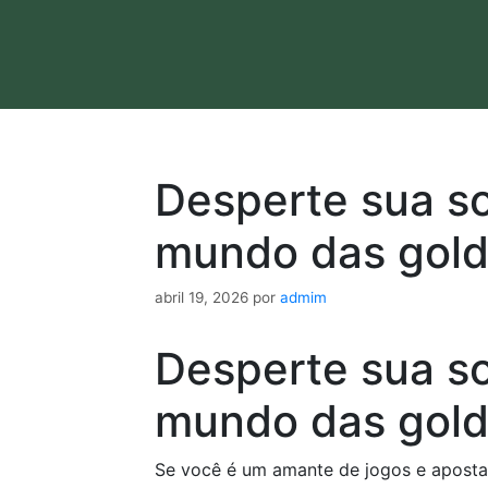
Saltar
al
contenido
Desperte sua so
mundo das gold
abril 19, 2026
por
admim
Desperte sua so
mundo das gold
Se você é um amante de jogos e aposta