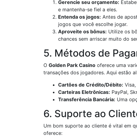
Gerencie seu orçamento:
Estabel
e mantenha-se fiel a eles.
Entenda os jogos:
Antes de aposta
jogos que você escolhe jogar.
Aproveite os bônus:
Utilize os b
chances sem arriscar muito do seu
5. Métodos de Pag
O
Golden Park Casino
oferece uma vari
transações dos jogadores. Aqui estão 
Cartões de Crédito/Débito:
Visa,
Carteiras Eletrônicas:
PayPal, Skr
Transferência Bancária:
Uma opçã
6. Suporte ao Client
Um bom suporte ao cliente é vital em q
oferece: