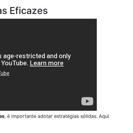
as Eficazes
as
, é importante adotar estratégias sólidas. Aqui