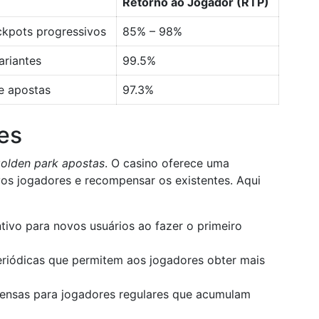
Retorno ao Jogador (RTP)
ckpots progressivos
85% – 98%
ariantes
99.5%
e apostas
97.3%
es
olden park apostas
. O casino oferece uma
os jogadores e recompensar os existentes. Aqui
ivo para novos usuários ao fazer o primeiro
riódicas que permitem aos jogadores obter mais
nsas para jogadores regulares que acumulam