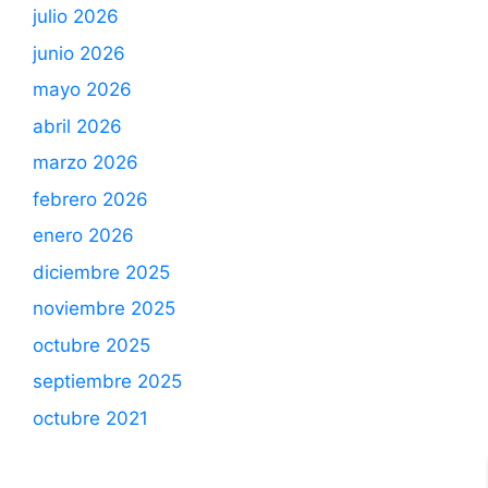
julio 2026
junio 2026
mayo 2026
abril 2026
marzo 2026
febrero 2026
enero 2026
diciembre 2025
noviembre 2025
octubre 2025
septiembre 2025
octubre 2021