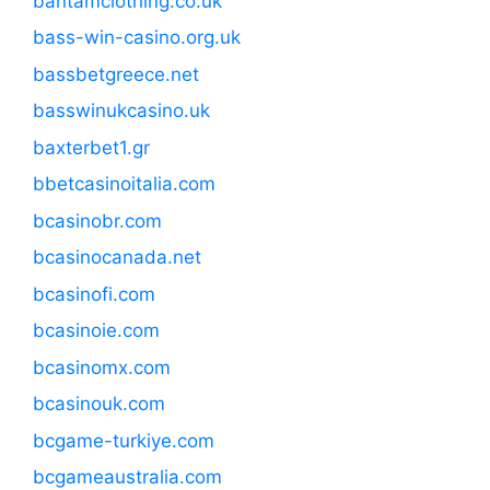
bantamclothing.co.uk
bass-win-casino.org.uk
bassbetgreece.net
basswinukcasino.uk
baxterbet1.gr
bbetcasinoitalia.com
bcasinobr.com
bcasinocanada.net
bcasinofi.com
bcasinoie.com
bcasinomx.com
bcasinouk.com
bcgame-turkiye.com
bcgameaustralia.com