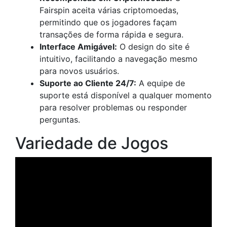
Fairspin aceita várias criptomoedas,
permitindo que os jogadores façam
transações de forma rápida e segura.
Interface Amigável:
O design do site é
intuitivo, facilitando a navegação mesmo
para novos usuários.
Suporte ao Cliente 24/7:
A equipe de
suporte está disponível a qualquer momento
para resolver problemas ou responder
perguntas.
Variedade de Jogos