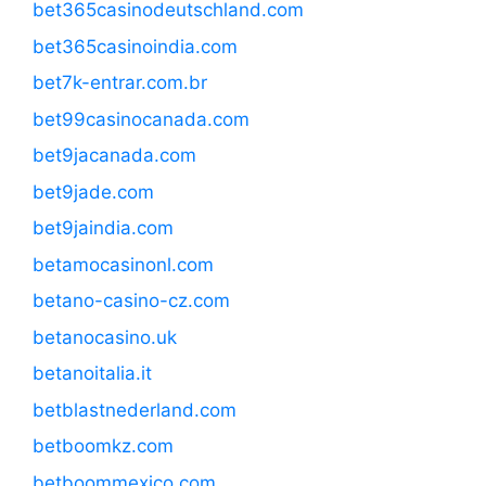
bet365casinodeutschland.com
bet365casinoindia.com
bet7k-entrar.com.br
bet99casinocanada.com
bet9jacanada.com
bet9jade.com
bet9jaindia.com
betamocasinonl.com
betano-casino-cz.com
betanocasino.uk
betanoitalia.it
betblastnederland.com
betboomkz.com
betboommexico.com