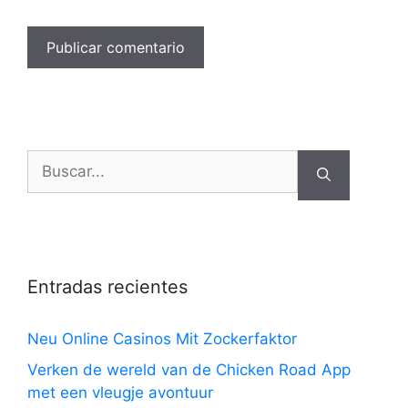
Buscar:
Entradas recientes
Neu Online Casinos Mit Zockerfaktor
Verken de wereld van de Chicken Road App
met een vleugje avontuur