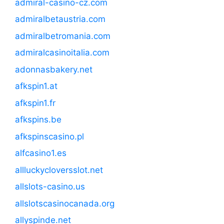
admiral-casino-cz.com
admiralbetaustria.com
admiralbetromania.com
admiralcasinoitalia.com
adonnasbakery.net
afkspin1.at
afkspin1.fr
afkspins.be
afkspinscasino.pl
alfcasino1.es
allluckycloversslot.net
allslots-casino.us
allslotscasinocanada.org
allyspinde.net