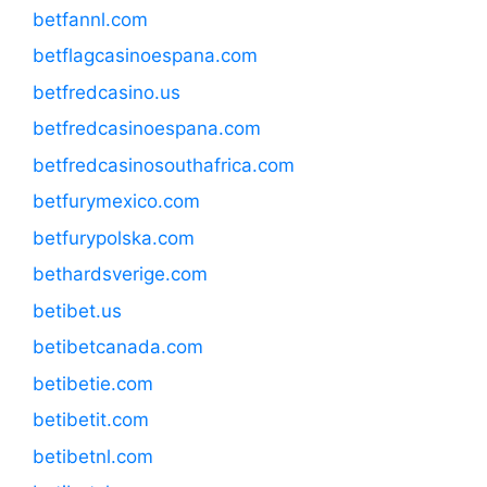
betfannl.com
betflagcasinoespana.com
betfredcasino.us
betfredcasinoespana.com
betfredcasinosouthafrica.com
betfurymexico.com
betfurypolska.com
bethardsverige.com
betibet.us
betibetcanada.com
betibetie.com
betibetit.com
betibetnl.com