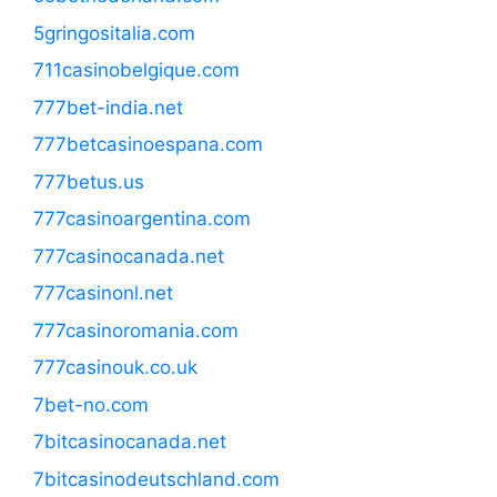
5gringositalia.com
711casinobelgique.com
777bet-india.net
777betcasinoespana.com
777betus.us
777casinoargentina.com
777casinocanada.net
777casinonl.net
777casinoromania.com
777casinouk.co.uk
7bet-no.com
7bitcasinocanada.net
7bitcasinodeutschland.com