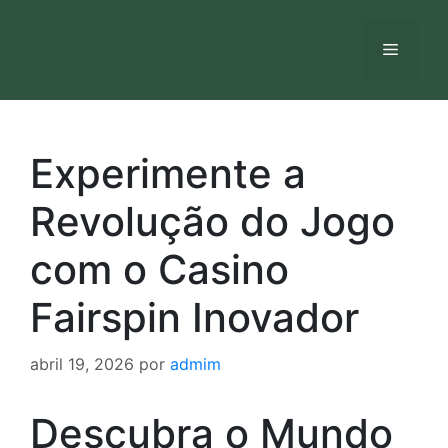
Saltar
al
Menú
contenido
Experimente a
Revolução do Jogo
com o Casino
Fairspin Inovador
abril 19, 2026
por
admim
Descubra o Mundo