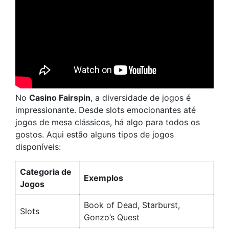
No
Casino Fairspin
, a diversidade de jogos é
impressionante. Desde slots emocionantes até
jogos de mesa clássicos, há algo para todos os
gostos. Aqui estão alguns tipos de jogos
disponíveis:
Categoria de
Exemplos
Jogos
Book of Dead, Starburst,
Slots
Gonzo’s Quest