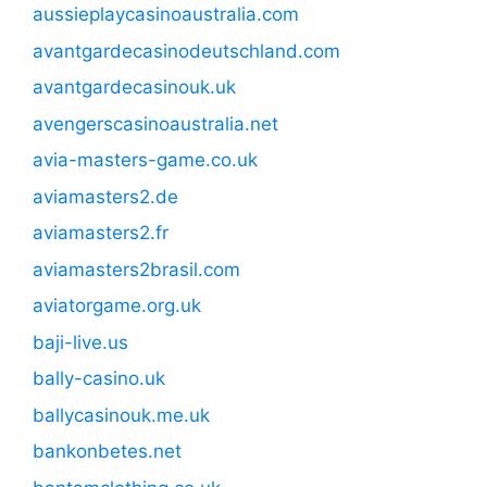
aussieplaycasinoaustralia.com
avantgardecasinodeutschland.com
avantgardecasinouk.uk
avengerscasinoaustralia.net
avia-masters-game.co.uk
aviamasters2.de
aviamasters2.fr
aviamasters2brasil.com
aviatorgame.org.uk
baji-live.us
bally-casino.uk
ballycasinouk.me.uk
bankonbetes.net