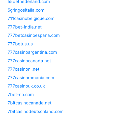
55betnederland.com
5gringositalia.com
711casinobelgique.com
777bet-india.net
777betcasinoespana.com
777betus.us
777casinoargentina.com
777casinocanada.net
777casinonl.net
777casinoromania.com
777casinouk.co.uk
7bet-no.com
7bitcasinocanada.net
7bitcasinodeutschland.com