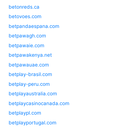
betonreds.ca
betovoes.com
betpandaespana.com
betpawagh.com
betpawaie.com
betpawakenya.net
betpawauae.com
betplay-brasil.com
betplay-peru.com
betplayaustralia.com
betplaycasinocanada.com
betplaypl.com
betplayportugal.com