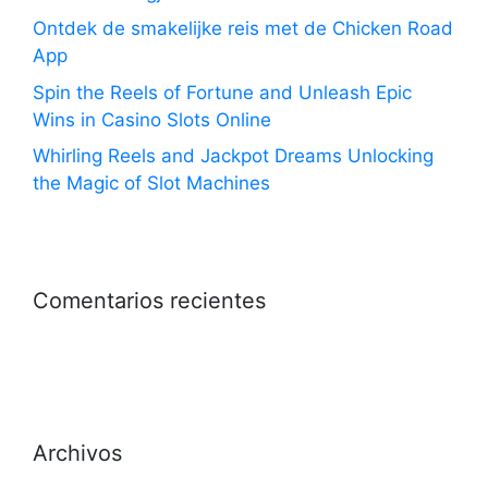
Ontdek de smakelijke reis met de Chicken Road
App
Spin the Reels of Fortune and Unleash Epic
Wins in Casino Slots Online
Whirling Reels and Jackpot Dreams Unlocking
the Magic of Slot Machines
Comentarios recientes
Archivos