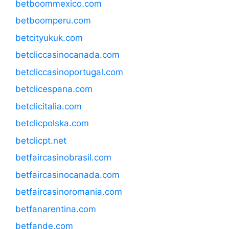
betboommexico.com
betboomperu.com
betcityukuk.com
betcliccasinocanada.com
betcliccasinoportugal.com
betclicespana.com
betclicitalia.com
betclicpolska.com
betclicpt.net
betfaircasinobrasil.com
betfaircasinocanada.com
betfaircasinoromania.com
betfanarentina.com
betfande.com