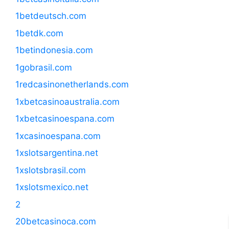
1betdeutsch.com
1betdk.com
1betindonesia.com
1gobrasil.com
1redcasinonetherlands.com
1xbetcasinoaustralia.com
1xbetcasinoespana.com
1xcasinoespana.com
1xslotsargentina.net
1xslotsbrasil.com
1xslotsmexico.net
2
20betcasinoca.com