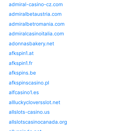
admiral-casino-cz.com
admiralbetaustria.com
admiralbetromania.com
admiralcasinoitalia.com
adonnasbakery.net
afkspin1.at
afkspin1.fr
afkspins.be
afkspinscasino.pl
alfcasino1.es
allluckycloversslot.net
allslots-casino.us
allslotscasinocanada.org