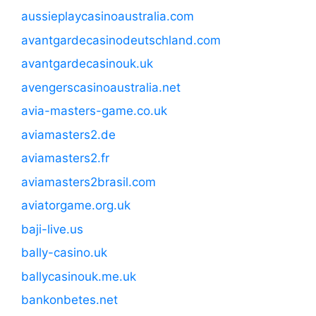
aussieplaycasinoaustralia.com
avantgardecasinodeutschland.com
avantgardecasinouk.uk
avengerscasinoaustralia.net
avia-masters-game.co.uk
aviamasters2.de
aviamasters2.fr
aviamasters2brasil.com
aviatorgame.org.uk
baji-live.us
bally-casino.uk
ballycasinouk.me.uk
bankonbetes.net