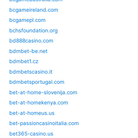
bcgameireland.com
bcgamepl.com
bchsfoundation.org
bd888casino.com
bdmbet-be.net
bdmbet1.cz
bdmbetscasino.it
bdmbetsportugal.com
bet-at-home-slovenija.com
bet-at-homekenya.com
bet-at-homeus.us
bet-passioncasinoitalia.com
bet365-casino.us