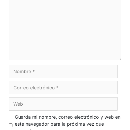
Comentario
Nombre
Correo
electrónico
Web
Guarda mi nombre, correo electrónico y web en
este navegador para la próxima vez que