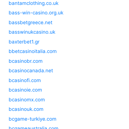
bantamclothing.co.uk
bass-win-casino.org.uk
bassbetgreece.net
basswinukcasino.uk
baxterbet1.gr
bbetcasinoitalia.com
bcasinobr.com
bcasinocanada.net
bcasinofi.com
bcasinoie.com
bcasinomx.com
bcasinouk.com
bcgame-turkiye.com
bcgameaustralia.com