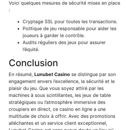
Voici quelques mesures de sécurité mises en place
:
Cryptage SSL pour toutes les transactions.
Politique de jeu responsable pour aider les
joueurs à garder le contrôle.
Audits réguliers des jeux pour assurer
l’équité.
Conclusion
En résumé,
Lunubet Casino
se distingue par son
engagement envers l’excellence, la sécurité et le
plaisir du jeu. Que vous soyez attiré par les
machines à sous scintillantes, les jeux de table
stratégiques ou l’atmosphère immersive des
croupiers en direct, ce casino en ligne a une
multitude de choix à offrir. Avec des promotions
alléchantes et un service client exceptionnel,