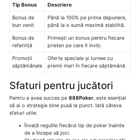
Tip Bonus
Descriere
Bonus de
Până la 100% pe prima depunere,
bun venit
până la o sumă maximă stabilită.
Bonus de
Primești un bonus pentru fiecare
referință
prieten pe care îl inviți.
Promoții
Oferte speciale și turnee cu
săptămânale
premii mari în fiecare săptămână.
Sfaturi pentru jucători
Pentru a avea succes pe
888Poker
, este esențial
să ai o strategie bine pusă la punct. Iată câteva
sfaturi utile:
Învață regulile fiecărui tip de poker înainte
de a începe să joci.