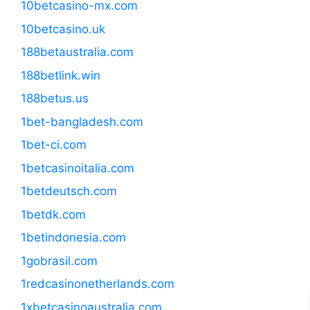
10betcasino-mx.com
10betcasino.uk
188betaustralia.com
188betlink.win
188betus.us
1bet-bangladesh.com
1bet-ci.com
1betcasinoitalia.com
1betdeutsch.com
1betdk.com
1betindonesia.com
1gobrasil.com
1redcasinonetherlands.com
1xbetcasinoaustralia.com