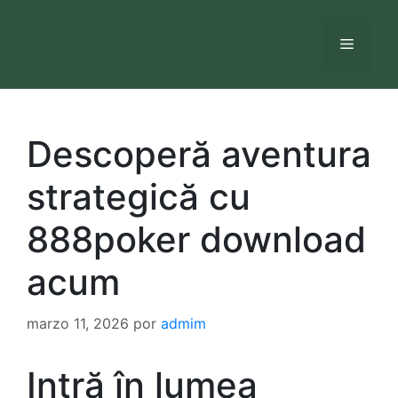
Saltar
al
Menú
contenido
Descoperă aventura
strategică cu
888poker download
acum
marzo 11, 2026
por
admim
Intră în lumea