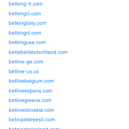
betking-tr.com
betkingci.com
betkingitaly.com
betkingnl.com
betkinguae.com
betlabeldeutschland.com
betlive-ge.com
betlive-us.us
betlivebelgium.com
betliveespana.com
betlivegreece.com
betliveslovakia.com
betmastereesti.com