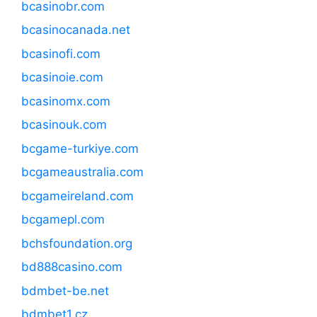
bcasinobr.com
bcasinocanada.net
bcasinofi.com
bcasinoie.com
bcasinomx.com
bcasinouk.com
bcgame-turkiye.com
bcgameaustralia.com
bcgameireland.com
bcgamepl.com
bchsfoundation.org
bd888casino.com
bdmbet-be.net
bdmbet1.cz