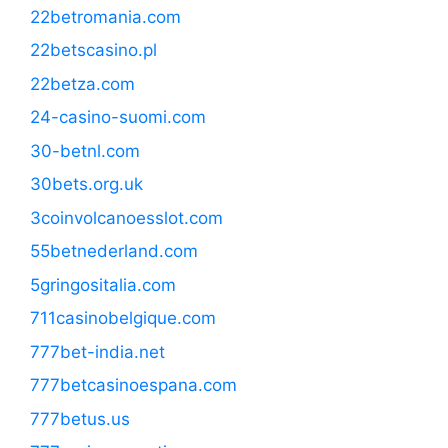
22betromania.com
22betscasino.pl
22betza.com
24-casino-suomi.com
30-betnl.com
30bets.org.uk
3coinvolcanoesslot.com
55betnederland.com
5gringositalia.com
711casinobelgique.com
777bet-india.net
777betcasinoespana.com
777betus.us