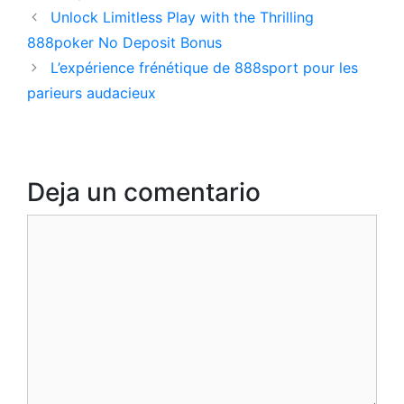
Unlock Limitless Play with the Thrilling
888poker No Deposit Bonus
L’expérience frénétique de 888sport pour les
parieurs audacieux
Deja un comentario
Comentario