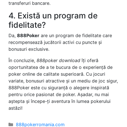
transferuri bancare.
4. Există un program de
fidelitate?
Da,
888Poker
are un program de fidelitate care
recompensează jucătorii activi cu puncte și
bonusuri exclusive.
În concluzie,
888poker download
îți oferă
oportunitatea de a te bucura de o experiență de
poker online de calitate superioară. Cu jocuri
variate, bonusuri atractive și un mediu de joc sigur,
888Poker este cu siguranță o alegere inspirată
pentru orice pasionat de poker. Așadar, nu mai
aștepta și începe-ți aventura în lumea pokerului
astăzi!
Categorías
888pokerromania.com