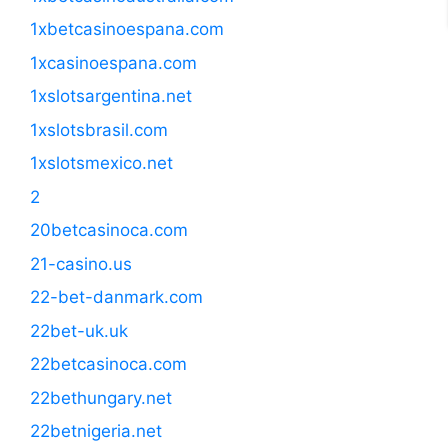
1xbetcasinoespana.com
1xcasinoespana.com
1xslotsargentina.net
1xslotsbrasil.com
1xslotsmexico.net
2
20betcasinoca.com
21-casino.us
22-bet-danmark.com
22bet-uk.uk
22betcasinoca.com
22bethungary.net
22betnigeria.net