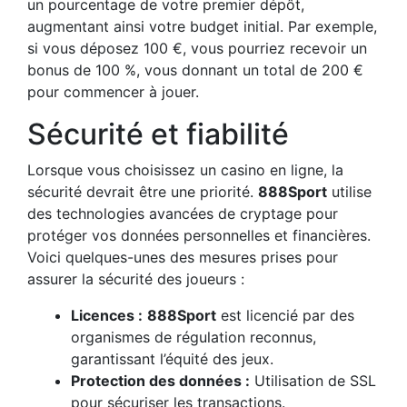
un pourcentage de votre premier dépôt,
augmentant ainsi votre budget initial. Par exemple,
si vous déposez 100 €, vous pourriez recevoir un
bonus de 100 %, vous donnant un total de 200 €
pour commencer à jouer.
Sécurité et fiabilité
Lorsque vous choisissez un casino en ligne, la
sécurité devrait être une priorité.
888Sport
utilise
des technologies avancées de cryptage pour
protéger vos données personnelles et financières.
Voici quelques-unes des mesures prises pour
assurer la sécurité des joueurs :
Licences :
888Sport
est licencié par des
organismes de régulation reconnus,
garantissant l’équité des jeux.
Protection des données :
Utilisation de SSL
pour sécuriser les transactions.