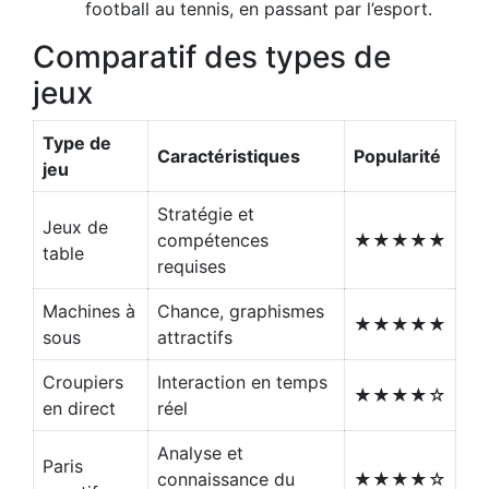
football au tennis, en passant par l’esport.
Comparatif des types de
jeux
Type de
Caractéristiques
Popularité
jeu
Stratégie et
Jeux de
compétences
★★★★★
table
requises
Machines à
Chance, graphismes
★★★★★
sous
attractifs
Croupiers
Interaction en temps
★★★★☆
en direct
réel
Analyse et
Paris
connaissance du
★★★★☆