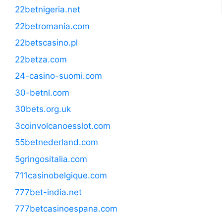
22betnigeria.net
22betromania.com
22betscasino.pl
22betza.com
24-casino-suomi.com
30-betnl.com
30bets.org.uk
3coinvolcanoesslot.com
55betnederland.com
5gringositalia.com
711casinobelgique.com
777bet-india.net
777betcasinoespana.com