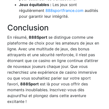
Jeux équitables :
Les jeux sont
régulièrement
888sportfrance.com
audités
pour garantir leur intégrité.
Conclusion
En résumé,
888Sport
se distingue comme une
plateforme de choix pour les amateurs de jeux en
ligne. Avec une multitude de jeux, des bonus
attrayants et une sécurité renforcée, il n’est pas
étonnant que ce casino en ligne continue d’attirer
de nouveaux joueurs chaque jour. Que vous
recherchiez une expérience de casino immersive
ou que vous souhaitiez parier sur votre sport
favori,
888Sport
est là pour vous offrir des
moments inoubliables. Inscrivez-vous dès
aujourd’hui et plongez dans cette aventure
excitante !