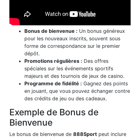
Bonus de bienvenue :
Un bonus généreux
pour les nouveaux inscrits, souvent sous
forme de correspondance sur le premier
dépôt.
Promotions régulières :
Des offres
spéciales sur les événements sportifs
majeurs et des tournois de jeux de casino.
Programme de fidélité :
Gagnez des points
en jouant, que vous pouvez échanger contre
des crédits de jeu ou des cadeaux.
Exemple de Bonus de
Bienvenue
Le bonus de bienvenue de
888Sport
peut inclure