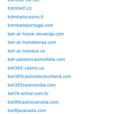
bdmbet1.cz
bdmbetscasino.it
bdmbetsportugal.com
bet-at-home-slovenija.com
bet-at-homekenya.com
bet-at-homeus.us
bet-passioncasinoitalia.com
bet365-casino.us
bet365casinodeutschland.com
bet365casinoindia.com
bet7k-entrar.com.br
bet99casinocanada.com
bet9jacanada.com