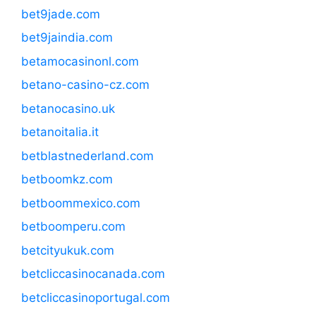
bet9jade.com
bet9jaindia.com
betamocasinonl.com
betano-casino-cz.com
betanocasino.uk
betanoitalia.it
betblastnederland.com
betboomkz.com
betboommexico.com
betboomperu.com
betcityukuk.com
betcliccasinocanada.com
betcliccasinoportugal.com