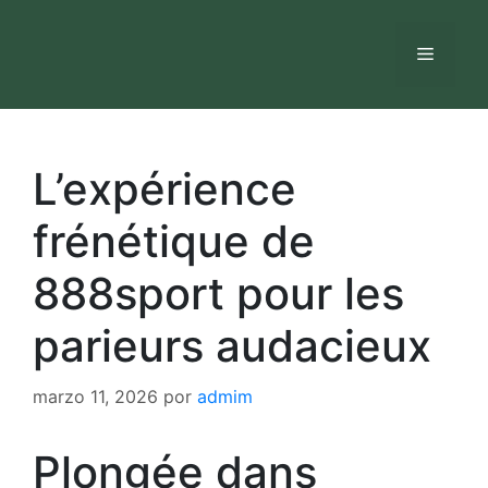
Saltar
al
Menú
contenido
L’expérience
frénétique de
888sport pour les
parieurs audacieux
marzo 11, 2026
por
admim
Plongée dans