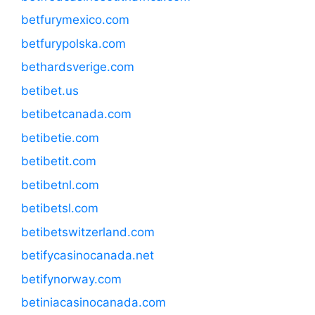
betfurymexico.com
betfurypolska.com
bethardsverige.com
betibet.us
betibetcanada.com
betibetie.com
betibetit.com
betibetnl.com
betibetsl.com
betibetswitzerland.com
betifycasinocanada.net
betifynorway.com
betiniacasinocanada.com