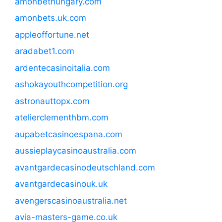
amonbethungary.com
amonbets.uk.com
appleoffortune.net
aradabet1.com
ardentecasinoitalia.com
ashokayouthcompetition.org
astronauttopx.com
atelierclementhbm.com
aupabetcasinoespana.com
aussieplaycasinoaustralia.com
avantgardecasinodeutschland.com
avantgardecasinouk.uk
avengerscasinoaustralia.net
avia-masters-game.co.uk