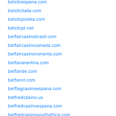
betclicespana.com
betclicitalia.com
betclicpolska.com
betclicpt.net
betfaircasinobrasil.com
betfaircasinocanada.com
betfaircasinoromania.com
betfanarentina.com
betfande.com
betfannl.com
betflagcasinoespana.com
betfredcasino.us
betfredcasinoespana.com
betfredcasinosouthafrica.com