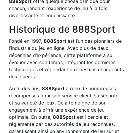
888Sport
offre quelque chose d’unique pour
chacun, rendant l’expérience de jeu à la fois
divertissante et enrichissante.
Historique de 888Sport
Fondé en 1997,
888Sport
est l’un des pionniers de
l’industrie du jeu en ligne. Avec plus de deux
décennies d’expérience, cette plateforme a su
évoluer avec son temps, intégrant les dernières
technologies et répondant aux besoins changeants
des joueurs.
Au fil des ans,
888Sport
a reçu de nombreuses
récompenses pour son service client, sa sécurité
et sa variété de jeux. Cela témoigne de son
engagement à offrir une expérience de jeu
optimale. En outre,
888Sport
est licencié et
réglementé par des autorités de jeu reconnues,
garantissant ainsi un environnement de jeu sûr et