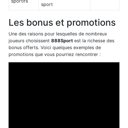
sportifs
sport
Les bonus et promotions
Une des raisons pour lesquelles de nombreux
joueurs choisissent
888Sport
est la richesse des
bonus offerts. Voici quelques exemples de
promotions que vous pourriez rencontrer :