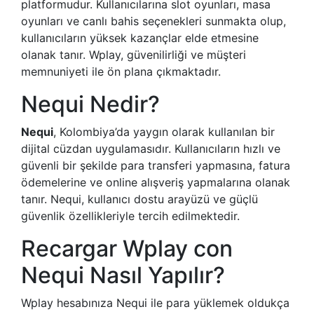
platformudur. Kullanıcılarına slot oyunları, masa
oyunları ve canlı bahis seçenekleri sunmakta olup,
kullanıcıların yüksek kazançlar elde etmesine
olanak tanır. Wplay, güvenilirliği ve müşteri
memnuniyeti ile ön plana çıkmaktadır.
Nequi Nedir?
Nequi
, Kolombiya’da yaygın olarak kullanılan bir
dijital cüzdan uygulamasıdır. Kullanıcıların hızlı ve
güvenli bir şekilde para transferi yapmasına, fatura
ödemelerine ve online alışveriş yapmalarına olanak
tanır. Nequi, kullanıcı dostu arayüzü ve güçlü
güvenlik özellikleriyle tercih edilmektedir.
Recargar Wplay con
Nequi Nasıl Yapılır?
Wplay hesabınıza Nequi ile para yüklemek oldukça