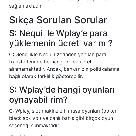
sağlamaktadır.
Sıkça Sorulan Sorular
S: Nequi ile Wplay’e para
yüklemenin ücreti var mı?
C: Genellikle Nequi üzerinden yapılan para
transferlerinde herhangi bir ek ücret
alınmamaktadır. Ancak, bankanızın politikalarına
bağlı olarak farklılık gösterebilir.
S: Wplay’de hangi oyunları
oynayabilirim?
C: Wplay, slot makineleri, masa oyunları (poker,
blackjack vb.) ve canlı bahis gibi birçok oyun
seçeneği sunmaktadır.