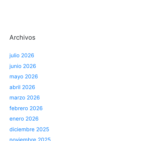
Archivos
julio 2026
junio 2026
mayo 2026
abril 2026
marzo 2026
febrero 2026
enero 2026
diciembre 2025
noviembre 2025