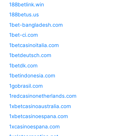
188betlink.win
188betus.us
1bet-bangladesh.com
1bet-ci.com
1betcasinoitalia.com
1betdeutsch.com
1betdk.com
1betindonesia.com
1gobrasil.com
1redcasinonetherlands.com
1xbetcasinoaustralia.com
1xbetcasinoespana.com
1xcasinoespana.com