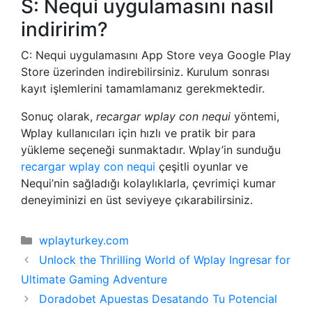
S: Nequi uygulamasını nasıl
indiririm?
C: Nequi uygulamasını App Store veya Google Play
Store üzerinden indirebilirsiniz. Kurulum sonrası
kayıt işlemlerini tamamlamanız gerekmektedir.
Sonuç olarak,
recargar wplay con nequi
yöntemi,
Wplay kullanıcıları için hızlı ve pratik bir para
yükleme seçeneği sunmaktadır. Wplay’in sunduğu
recargar wplay con nequi
çeşitli oyunlar ve
Nequi’nin sağladığı kolaylıklarla, çevrimiçi kumar
deneyiminizi en üst seviyeye çıkarabilirsiniz.
Categorías
wplayturkey.com
Unlock the Thrilling World of Wplay Ingresar for
Ultimate Gaming Adventure
Doradobet Apuestas Desatando Tu Potencial