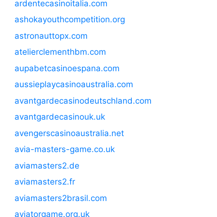
ardentecasinoitalia.com
ashokayouthcompetition.org
astronauttopx.com
atelierclementhbm.com
aupabetcasinoespana.com
aussieplaycasinoaustralia.com
avantgardecasinodeutschland.com
avantgardecasinouk.uk
avengerscasinoaustralia.net
avia-masters-game.co.uk
aviamasters2.de
aviamasters2.fr
aviamasters2brasil.com
aviatorgame.org.uk