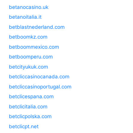
betanocasino.uk
betanoitalia.it
betblastnederland.com
betboomkz.com
betboommexico.com
betboomperu.com
betcityukuk.com
betcliccasinocanada.com
betcliccasinoportugal.com
betclicespana.com
betclicitalia.com
betclicpolska.com
betclicpt.net