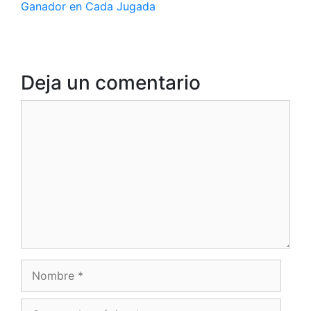
Ganador en Cada Jugada
Deja un comentario
Comentario
Nombre
Correo