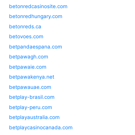
betonredcasinosite.com
betonredhungary.com
betonreds.ca
betovoes.com
betpandaespana.com
betpawagh.com
betpawaie.com
betpawakenya.net
betpawauae.com
betplay-brasil.com
betplay-peru.com
betplayaustralia.com
betplaycasinocanada.com