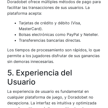
Doradobet ofrece múltiples métodos de pago para
facilitar las transacciones de sus usuarios. La
plataforma acepta:
Tarjetas de crédito y débito (Visa,
MasterCard).
Bolsas electrónicas como PayPal y Neteller.
Transferencias bancarias directas.
Los tiempos de procesamiento son rápidos, lo que
permite a los jugadores disfrutar de sus ganancias
sin demoras innecesarias.
5. Experiencia del
Usuario
La experiencia de usuario es fundamental en
cualquier plataforma de juego, y Doradobet no
decepciona. La interfaz es intuitiva y optimizada