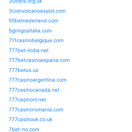
30bets.org.uk
3coinvolcanoesslot.com
55betnederland.com
5gringositalia.com
711casinobelgique.com
777bet-india.net
777betcasinoespana.com
777betus.us
777casinoargentina.com
777casinocanada.net
777casinonl.net
777casinoromania.com
777casinouk.co.uk
7bet-no.com