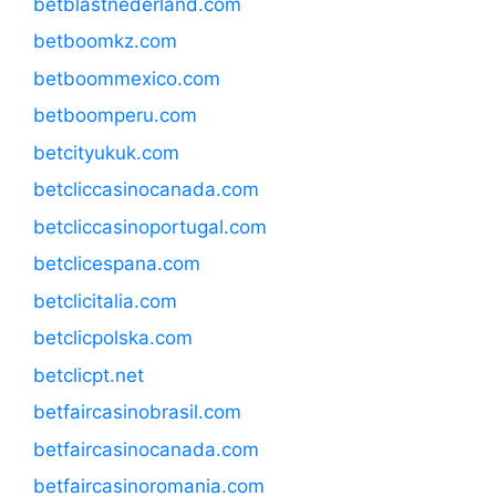
betblastnederland.com
betboomkz.com
betboommexico.com
betboomperu.com
betcityukuk.com
betcliccasinocanada.com
betcliccasinoportugal.com
betclicespana.com
betclicitalia.com
betclicpolska.com
betclicpt.net
betfaircasinobrasil.com
betfaircasinocanada.com
betfaircasinoromania.com