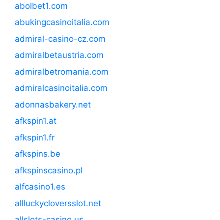
abolbet1.com
abukingcasinoitalia.com
admiral-casino-cz.com
admiralbetaustria.com
admiralbetromania.com
admiralcasinoitalia.com
adonnasbakery.net
afkspin1.at
afkspin1.fr
afkspins.be
afkspinscasino.pl
alfcasino1.es
allluckycloversslot.net
allslots-casino.us