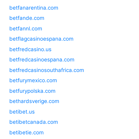
betfanarentina.com
betfande.com
betfannl.com
betflagcasinoespana.com
betfredcasino.us
betfredcasinoespana.com
betfredcasinosouthafrica.com
betfurymexico.com
betfurypolska.com
bethardsverige.com
betibet.us
betibetcanada.com
betibetie.com