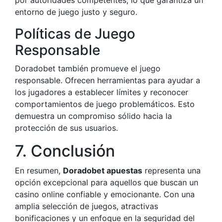
por autoridades competentes, lo que garantiza un
entorno de juego justo y seguro.
Políticas de Juego
Responsable
Doradobet también promueve el juego
responsable. Ofrecen herramientas para ayudar a
los jugadores a establecer límites y reconocer
comportamientos de juego problemáticos. Esto
demuestra un compromiso sólido hacia la
protección de sus usuarios.
7. Conclusión
En resumen,
Doradobet apuestas
representa una
opción excepcional para aquellos que buscan un
casino online confiable y emocionante. Con una
amplia selección de juegos, atractivas
bonificaciones y un enfoque en la seguridad del