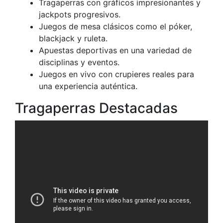
Tragaperras con gráficos impresionantes y
jackpots progresivos.
Juegos de mesa clásicos como el póker,
blackjack y ruleta.
Apuestas deportivas en una variedad de
disciplinas y eventos.
Juegos en vivo con crupieres reales para
una experiencia auténtica.
Tragaperras Destacadas