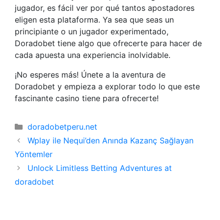
jugador, es fácil ver por qué tantos apostadores
eligen esta plataforma. Ya sea que seas un
principiante o un jugador experimentado,
Doradobet tiene algo que ofrecerte para hacer de
cada apuesta una experiencia inolvidable.
¡No esperes más! Únete a la aventura de
Doradobet y empieza a explorar todo lo que este
fascinante casino tiene para ofrecerte!
Categorías
doradobetperu.net
Wplay ile Nequi’den Anında Kazanç Sağlayan
Yöntemler
Unlock Limitless Betting Adventures at
doradobet