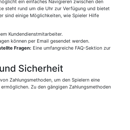
rmöglicht ein einfaches Navigieren zwischen den
ce steht rund um die Uhr zur Verfügung und bietet
 sind einige Möglichkeiten, wie Spieler Hilfe
nem Kundendienstmitarbeiter.
agen können per Email gesendet werden.
tellte Fragen:
Eine umfangreiche FAQ-Sektion zur
nd Sicherheit
l von Zahlungsmethoden, um den Spielern eine
 ermöglichen. Zu den gängigen Zahlungsmethoden