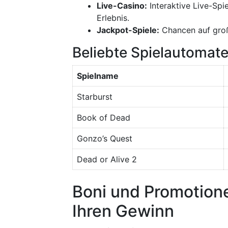
Live-Casino:
Interaktive Live-Spie
Erlebnis.
Jackpot-Spiele:
Chancen auf groß
Beliebte Spielautomat
Spielname
Starburst
Book of Dead
Gonzo’s Quest
Dead or Alive 2
Boni und Promotion
Ihren Gewinn