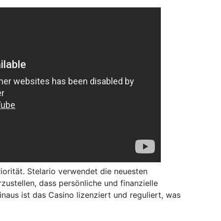
riorität. Stelario verwendet die neuesten
ustellen, dass persönliche und finanzielle
naus ist das Casino lizenziert und reguliert, was