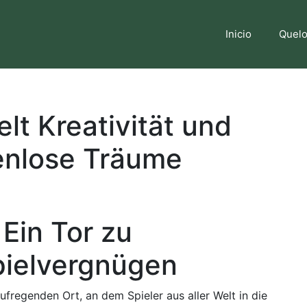
Inicio
Quelo
elt Kreativität und
zenlose Träume
 Ein Tor zu
ielvergnügen
ufregenden Ort, an dem Spieler aus aller Welt in die