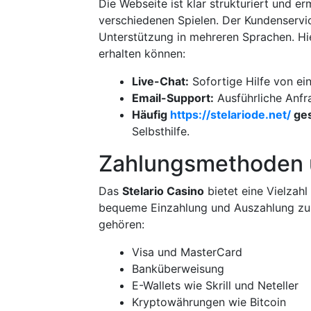
Die Webseite ist klar strukturiert und e
verschiedenen Spielen. Der Kundenservi
Unterstützung in mehreren Sprachen. Hier
erhalten können:
Live-Chat:
Sofortige Hilfe von ei
Email-Support:
Ausführliche Anfr
Häufig
https://stelariode.net/
ges
Selbsthilfe.
Zahlungsmethoden u
Das
Stelario Casino
bietet eine Vielzah
bequeme Einzahlung und Auszahlung zu
gehören:
Visa und MasterCard
Banküberweisung
E-Wallets wie Skrill und Neteller
Kryptowährungen wie Bitcoin