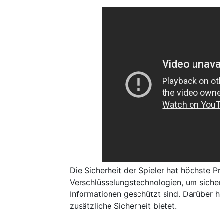
Die Sicherheit der Spieler hat höchste P
Verschlüsselungstechnologien, um sicherz
Informationen geschützt sind. Darüber hi
zusätzliche Sicherheit bietet.