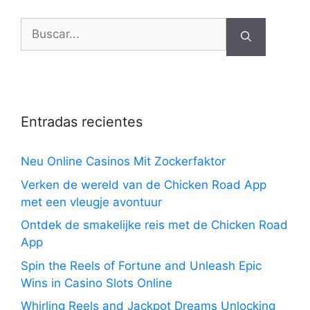
Buscar:
Entradas recientes
Neu Online Casinos Mit Zockerfaktor
Verken de wereld van de Chicken Road App
met een vleugje avontuur
Ontdek de smakelijke reis met de Chicken Road
App
Spin the Reels of Fortune and Unleash Epic
Wins in Casino Slots Online
Whirling Reels and Jackpot Dreams Unlocking