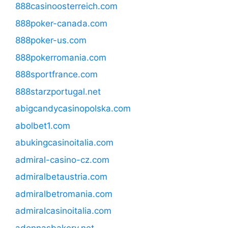
888casinoosterreich.com
888poker-canada.com
888poker-us.com
888pokerromania.com
888sportfrance.com
888starzportugal.net
abigcandycasinopolska.com
abolbet1.com
abukingcasinoitalia.com
admiral-casino-cz.com
admiralbetaustria.com
admiralbetromania.com
admiralcasinoitalia.com
adonnasbakery.net