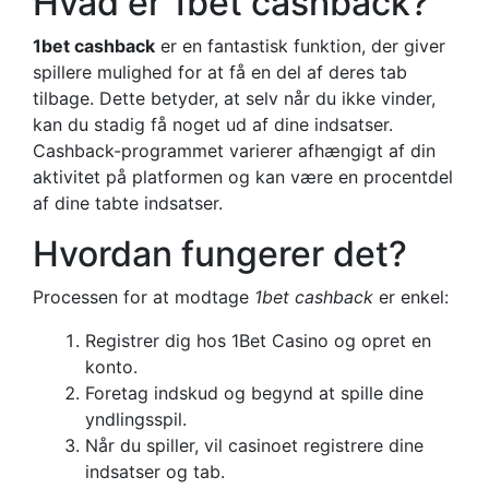
Hvad er 1bet cashback?
1bet cashback
er en fantastisk funktion, der giver
spillere mulighed for at få en del af deres tab
tilbage. Dette betyder, at selv når du ikke vinder,
kan du stadig få noget ud af dine indsatser.
Cashback-programmet varierer afhængigt af din
aktivitet på platformen og kan være en procentdel
af dine tabte indsatser.
Hvordan fungerer det?
Processen for at modtage
1bet cashback
er enkel:
Registrer dig hos 1Bet Casino og opret en
konto.
Foretag indskud og begynd at spille dine
yndlingsspil.
Når du spiller, vil casinoet registrere dine
indsatser og tab.