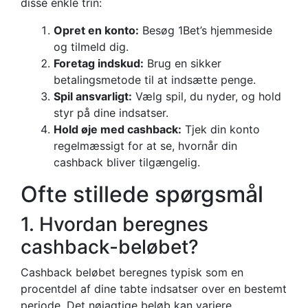
disse enkle trin:
Opret en konto:
Besøg 1Bet’s hjemmeside
og tilmeld dig.
Foretag indskud:
Brug en sikker
betalingsmetode til at indsætte penge.
Spil ansvarligt:
Vælg spil, du nyder, og hold
styr på dine indsatser.
Hold øje med cashback:
Tjek din konto
regelmæssigt for at se, hvornår din
cashback bliver tilgængelig.
Ofte stillede spørgsmål
1. Hvordan beregnes
cashback-beløbet?
Cashback beløbet beregnes typisk som en
procentdel af dine tabte indsatser over en bestemt
periode. Det nøjagtige beløb kan variere