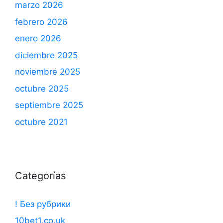
marzo 2026
febrero 2026
enero 2026
diciembre 2025
noviembre 2025
octubre 2025
septiembre 2025
octubre 2021
Categorías
! Без рубрики
10bet1.co.uk