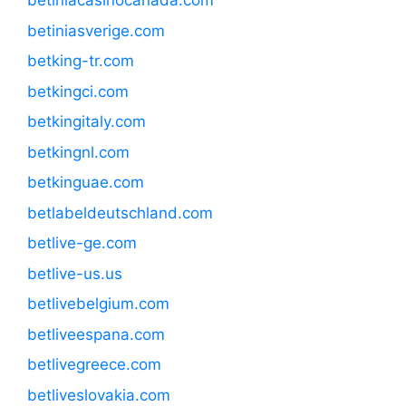
betiniacasinocanada.com
betiniasverige.com
betking-tr.com
betkingci.com
betkingitaly.com
betkingnl.com
betkinguae.com
betlabeldeutschland.com
betlive-ge.com
betlive-us.us
betlivebelgium.com
betliveespana.com
betlivegreece.com
betliveslovakia.com