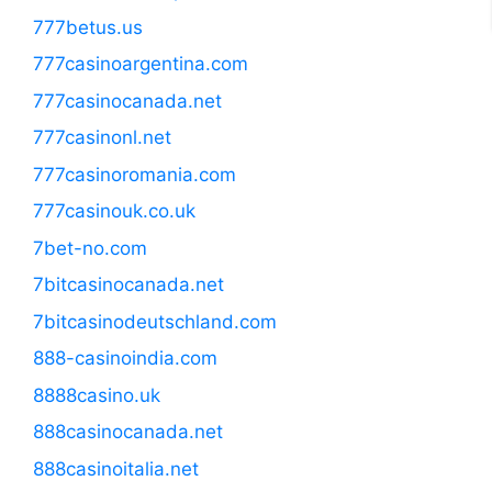
777betus.us
777casinoargentina.com
777casinocanada.net
777casinonl.net
777casinoromania.com
777casinouk.co.uk
7bet-no.com
7bitcasinocanada.net
7bitcasinodeutschland.com
888-casinoindia.com
8888casino.uk
888casinocanada.net
888casinoitalia.net