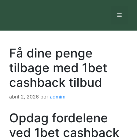
Saltar
al
Menú
contenido
Få dine penge
tilbage med 1bet
cashback tilbud
abril 2, 2026
por
admim
Opdag fordelene
ved 1bet cashback