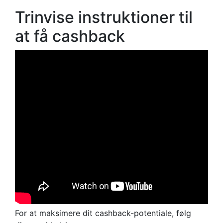
Trinvise instruktioner til
at få cashback
For at maksimere dit cashback-potentiale, følg