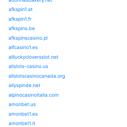
afkspin1.at
afkspin1.fr
afkspins.be
afkspinscasino.pl
alfcasino1.es
allluckycloversslot.net
allslots-casino.us
allslotscasinocanada.org
allyspinde.net
alpinocasinoitalia.com
amonbet.us
amonbet1.es
amonbet1.it