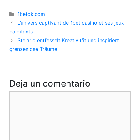
Categorías
1betdk.com
L’univers captivant de 1bet casino et ses jeux
palpitants
Stelario entfesselt Kreativität und inspiriert
grenzenlose Träume
Deja un comentario
Comentario