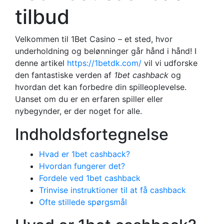
tilbud
Velkommen til 1Bet Casino – et sted, hvor
underholdning og belønninger går hånd i hånd! I
denne artikel
https://1betdk.com/
vil vi udforske
den fantastiske verden af
1bet cashback
og
hvordan det kan forbedre din spilleoplevelse.
Uanset om du er en erfaren spiller eller
nybegynder, er der noget for alle.
Indholdsfortegnelse
Hvad er 1bet cashback?
Hvordan fungerer det?
Fordele ved 1bet cashback
Trinvise instruktioner til at få cashback
Ofte stillede spørgsmål