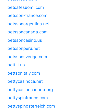
betsafesuomi.com
betsson-france.com
betssonargentina.net
betssoncanada.com
betssoncasino.us
betssonperu.net
betssonsverige.com
bettilt.us
bettsonitaly.com
bettycasinoca.net
bettycasinocanada.org
bettyspinfrance.com
bettyspinosterreich.com