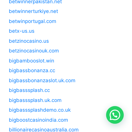
betwinnerpakistan.net
betwinnerturkiye.net
betwinportugal.com
betx-us.us
betzinocasino.us
betzinocasinouk.com
bigbambooslot.win
bigbassbonanza.cc
bigbassbonanzaslot.uk.com
bigbasssplash.cc
bigbasssplash.uk.com
bigbasssplashdemo.co.uk
bigboostcasinoindia.com
billionairecasinoaustralia.com