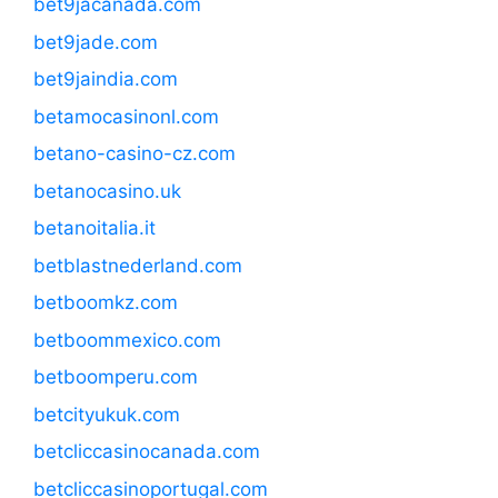
bet9jacanada.com
bet9jade.com
bet9jaindia.com
betamocasinonl.com
betano-casino-cz.com
betanocasino.uk
betanoitalia.it
betblastnederland.com
betboomkz.com
betboommexico.com
betboomperu.com
betcityukuk.com
betcliccasinocanada.com
betcliccasinoportugal.com