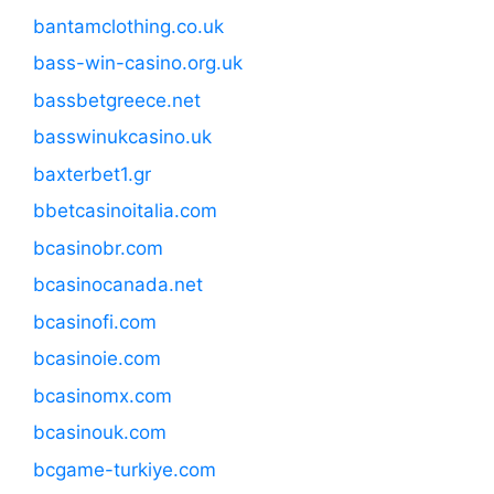
bantamclothing.co.uk
bass-win-casino.org.uk
bassbetgreece.net
basswinukcasino.uk
baxterbet1.gr
bbetcasinoitalia.com
bcasinobr.com
bcasinocanada.net
bcasinofi.com
bcasinoie.com
bcasinomx.com
bcasinouk.com
bcgame-turkiye.com