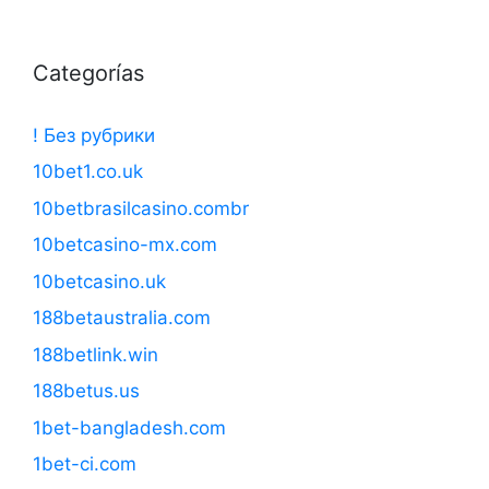
Categorías
! Без рубрики
10bet1.co.uk
10betbrasilcasino.combr
10betcasino-mx.com
10betcasino.uk
188betaustralia.com
188betlink.win
188betus.us
1bet-bangladesh.com
1bet-ci.com