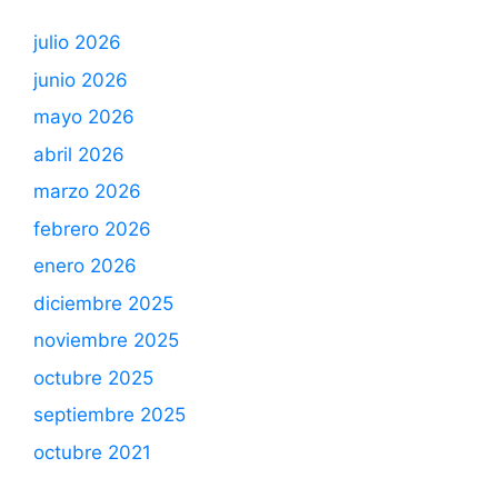
julio 2026
junio 2026
mayo 2026
abril 2026
marzo 2026
febrero 2026
enero 2026
diciembre 2025
noviembre 2025
octubre 2025
septiembre 2025
octubre 2021