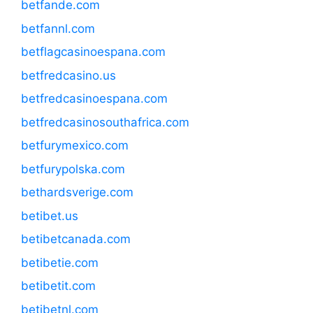
betfande.com
betfannl.com
betflagcasinoespana.com
betfredcasino.us
betfredcasinoespana.com
betfredcasinosouthafrica.com
betfurymexico.com
betfurypolska.com
bethardsverige.com
betibet.us
betibetcanada.com
betibetie.com
betibetit.com
betibetnl.com