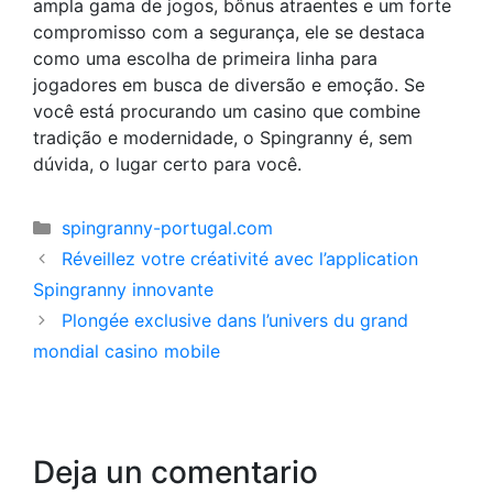
ampla gama de jogos, bônus atraentes e um forte
compromisso com a segurança, ele se destaca
como uma escolha de primeira linha para
jogadores em busca de diversão e emoção. Se
você está procurando um casino que combine
tradição e modernidade, o Spingranny é, sem
dúvida, o lugar certo para você.
Categorías
spingranny-portugal.com
Réveillez votre créativité avec l’application
Spingranny innovante
Plongée exclusive dans l’univers du grand
mondial casino mobile
Deja un comentario