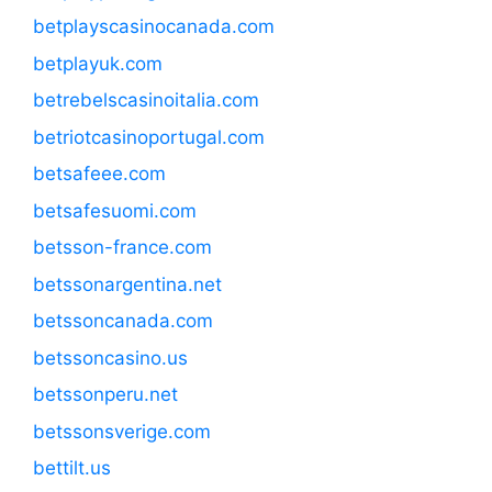
betplayscasinocanada.com
betplayuk.com
betrebelscasinoitalia.com
betriotcasinoportugal.com
betsafeee.com
betsafesuomi.com
betsson-france.com
betssonargentina.net
betssoncanada.com
betssoncasino.us
betssonperu.net
betssonsverige.com
bettilt.us