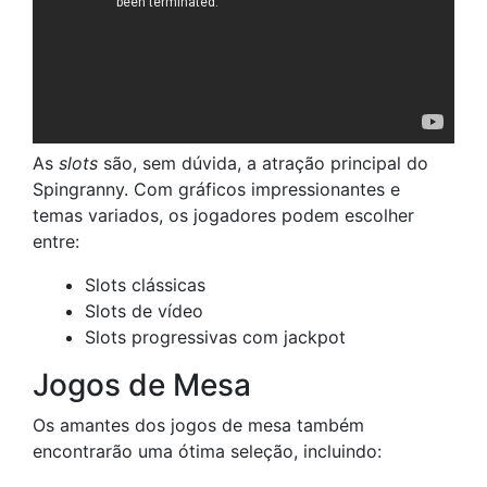
As
slots
são, sem dúvida, a atração principal do
Spingranny. Com gráficos impressionantes e
temas variados, os jogadores podem escolher
entre:
Slots clássicas
Slots de vídeo
Slots progressivas com jackpot
Jogos de Mesa
Os amantes dos jogos de mesa também
encontrarão uma ótima seleção, incluindo: