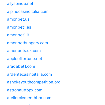
allyspinde.net
alpinocasinoitalia.com
amonbet.us
amonbet1.es
amonbet1.it
amonbethungary.com
amonbets.uk.com
appleoffortune.net
aradabet1.com
ardentecasinoitalia.com
ashokayouthcompetition.org
astronauttopx.com
atelierclementhbm.com