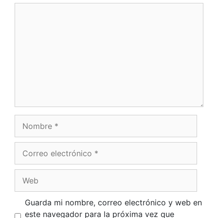
Comentario
Nombre
Correo
electrónico
Web
Guarda mi nombre, correo electrónico y web en
este navegador para la próxima vez que