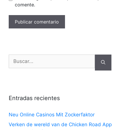
comente.
Buscar:
Entradas recientes
Neu Online Casinos Mit Zockerfaktor
Verken de wereld van de Chicken Road App