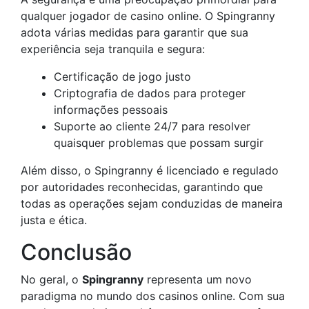
qualquer jogador de casino online. O Spingranny
adota várias medidas para garantir que sua
experiência seja tranquila e segura:
Certificação de jogo justo
Criptografia de dados para proteger
informações pessoais
Suporte ao cliente 24/7 para resolver
quaisquer problemas que possam surgir
Além disso, o Spingranny é licenciado e regulado
por autoridades reconhecidas, garantindo que
todas as operações sejam conduzidas de maneira
justa e ética.
Conclusão
No geral, o
Spingranny
representa um novo
paradigma no mundo dos casinos online. Com sua