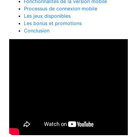
Fonctionnalités de la version mobile
Processus de connexion mobile
Les jeux disponibles
Les bonus et promotions
Conclusion