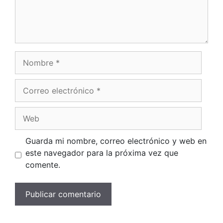
Nombre
Correo
electrónico
Web
Guarda mi nombre, correo electrónico y web en
este navegador para la próxima vez que
comente.