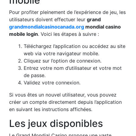
mobile
Pour profiter pleinement de l’expérience de jeu, les
utilisateurs doivent effectuer leur
grand
grandmondialcasinocanada.org
mondial casino
mobile login
. Voici les étapes à suivre :
Téléchargez l’application ou accédez au site
web via votre navigateur mobile.
Cliquez sur l’option de connexion.
Entrez votre nom d’utilisateur et votre mot
de passe.
Validez votre connexion.
Si vous êtes un nouvel utilisateur, vous pouvez
créer un compte directement depuis l’application
en suivant les instructions affichées.
Les jeux disponibles
Le Grand Mondial Casino propose une vaste