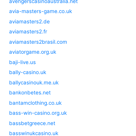
avengerscasinoaustralia.net
avia-masters-game.co.uk
aviamasters2.de
aviamasters2.fr
aviamasters2brasil.com
aviatorgame.org.uk
baji-live.us
bally-casino.uk
ballycasinouk.me.uk
bankonbetes.net
bantamclothing.co.uk
bass-win-casino.org.uk
bassbetgreece.net
basswinukcasino.uk