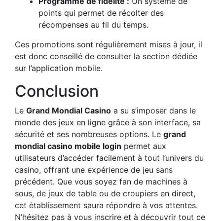
Programme de fidélité :
Un système de
points qui permet de récolter des
récompenses au fil du temps.
Ces promotions sont régulièrement mises à jour, il
est donc conseillé de consulter la section dédiée
sur l’application mobile.
Conclusion
Le
Grand Mondial Casino
a su s’imposer dans le
monde des jeux en ligne grâce à son interface, sa
sécurité et ses nombreuses options. Le
grand
mondial casino mobile login
permet aux
utilisateurs d’accéder facilement à tout l’univers du
casino, offrant une expérience de jeu sans
précédent. Que vous soyez fan de machines à
sous, de jeux de table ou de croupiers en direct,
cet établissement saura répondre à vos attentes.
N’hésitez pas à vous inscrire et à découvrir tout ce