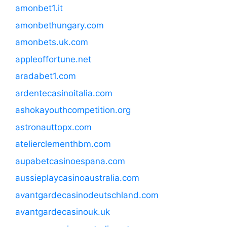
amonbet1.it
amonbethungary.com
amonbets.uk.com
appleoffortune.net
aradabet1.com
ardentecasinoitalia.com
ashokayouthcompetition.org
astronauttopx.com
atelierclementhbm.com
aupabetcasinoespana.com
aussieplaycasinoaustralia.com
avantgardecasinodeutschland.com
avantgardecasinouk.uk