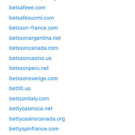
betsafeee.com
betsafesuomi.com
betsson-france.com
betssonargentina.net
betssoncanada.com
betssoncasino.us
betssonperu.net
betssonsverige.com
bettilt.us
bettsonitaly.com
bettycasinoca.net
bettycasinocanada.org
bettyspinfrance.com