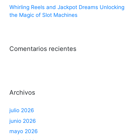
Whirling Reels and Jackpot Dreams Unlocking
the Magic of Slot Machines
Comentarios recientes
Archivos
julio 2026
junio 2026
mayo 2026