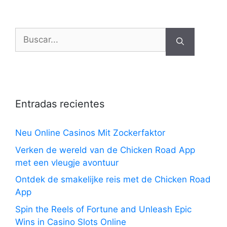
Buscar:
Entradas recientes
Neu Online Casinos Mit Zockerfaktor
Verken de wereld van de Chicken Road App
met een vleugje avontuur
Ontdek de smakelijke reis met de Chicken Road
App
Spin the Reels of Fortune and Unleash Epic
Wins in Casino Slots Online