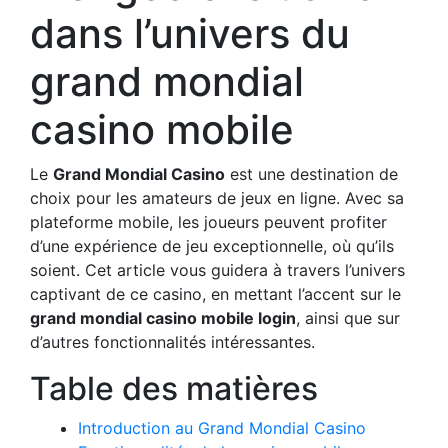
dans l’univers du
grand mondial
casino mobile
Le
Grand Mondial Casino
est une destination de
choix pour les amateurs de jeux en ligne. Avec sa
plateforme mobile, les joueurs peuvent profiter
d’une expérience de jeu exceptionnelle, où qu’ils
soient. Cet article vous guidera à travers l’univers
captivant de ce casino, en mettant l’accent sur le
grand mondial casino mobile login
, ainsi que sur
d’autres fonctionnalités intéressantes.
Table des matières
Introduction au Grand Mondial Casino