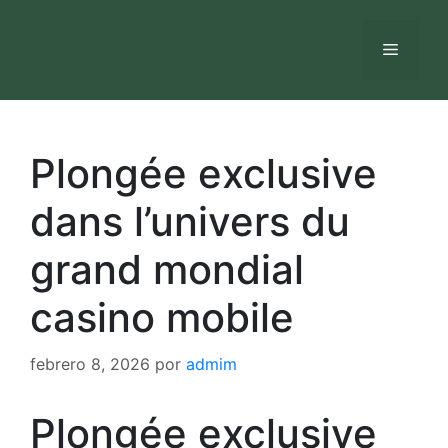
Saltar
al
Menú
contenido
Plongée exclusive
dans l’univers du
grand mondial
casino mobile
febrero 8, 2026
por
admim
Plongée exclusive