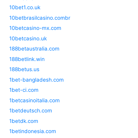
10bet1.co.uk
10betbrasilcasino.combr
10betcasino-mx.com
10betcasino.uk
188betaustralia.com
188betlink.win
188betus.us
1bet-bangladesh.com
1bet-ci.com
1betcasinoitalia.com
1betdeutsch.com
1betdk.com
1betindonesia.com