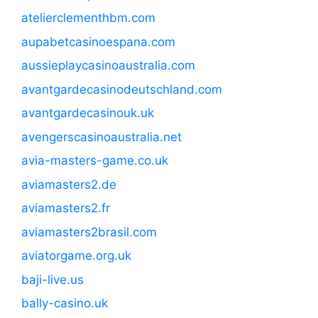
atelierclementhbm.com
aupabetcasinoespana.com
aussieplaycasinoaustralia.com
avantgardecasinodeutschland.com
avantgardecasinouk.uk
avengerscasinoaustralia.net
avia-masters-game.co.uk
aviamasters2.de
aviamasters2.fr
aviamasters2brasil.com
aviatorgame.org.uk
baji-live.us
bally-casino.uk