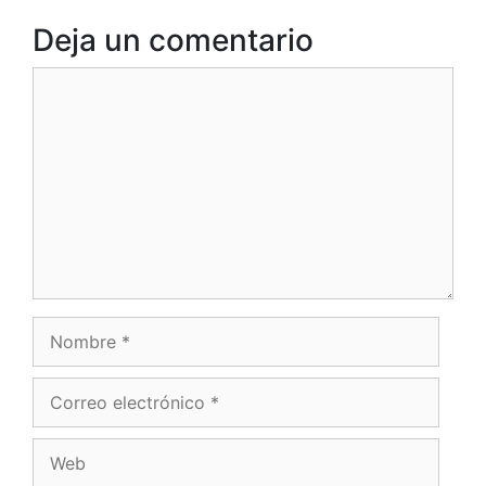
Deja un comentario
Comentario
Nombre
Correo
electrónico
Web