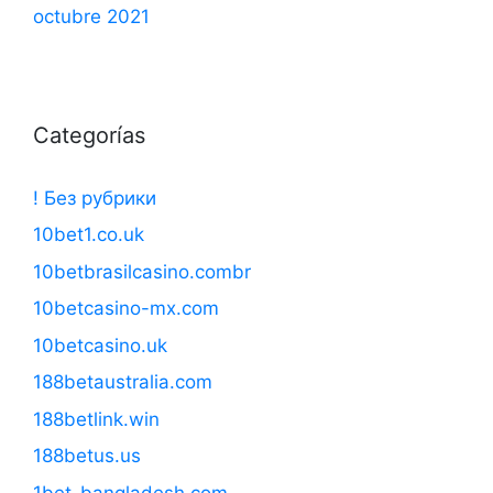
octubre 2021
Categorías
! Без рубрики
10bet1.co.uk
10betbrasilcasino.combr
10betcasino-mx.com
10betcasino.uk
188betaustralia.com
188betlink.win
188betus.us
1bet-bangladesh.com