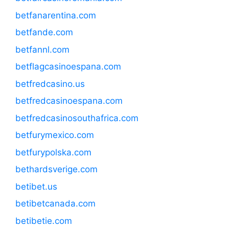
betfanarentina.com
betfande.com
betfannl.com
betflagcasinoespana.com
betfredcasino.us
betfredcasinoespana.com
betfredcasinosouthafrica.com
betfurymexico.com
betfurypolska.com
bethardsverige.com
betibet.us
betibetcanada.com
betibetie.com