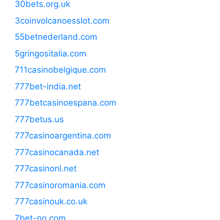
30bets.org.uk
3coinvolcanoesslot.com
55betnederland.com
5gringositalia.com
711casinobelgique.com
777bet-india.net
777betcasinoespana.com
777betus.us
777casinoargentina.com
777casinocanada.net
777casinonl.net
777casinoromania.com
777casinouk.co.uk
7bet-no.com