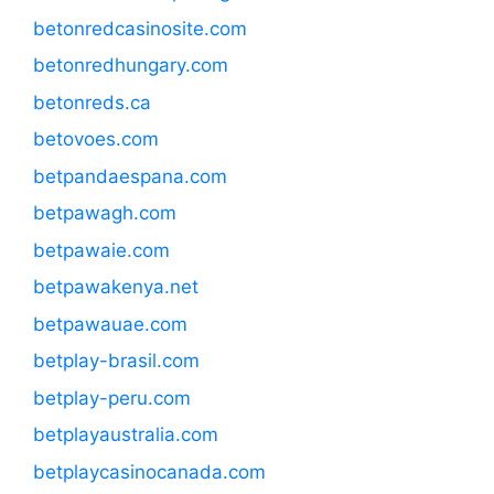
betonredcasinosite.com
betonredhungary.com
betonreds.ca
betovoes.com
betpandaespana.com
betpawagh.com
betpawaie.com
betpawakenya.net
betpawauae.com
betplay-brasil.com
betplay-peru.com
betplayaustralia.com
betplaycasinocanada.com