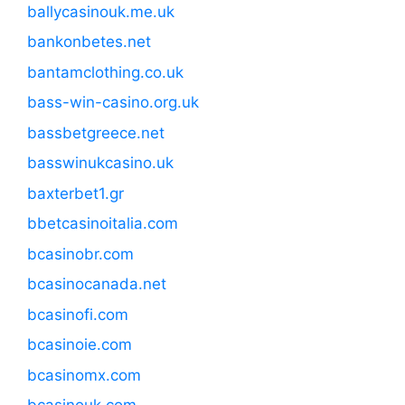
ballycasinouk.me.uk
bankonbetes.net
bantamclothing.co.uk
bass-win-casino.org.uk
bassbetgreece.net
basswinukcasino.uk
baxterbet1.gr
bbetcasinoitalia.com
bcasinobr.com
bcasinocanada.net
bcasinofi.com
bcasinoie.com
bcasinomx.com