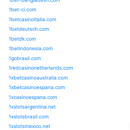
1bet-ci.com
1betcasinoitalia.com
1betdeutsch.com
1betdk.com
1betindonesia.com
1gobrasil.com
1redcasinonetherlands.com
1xbetcasinoaustralia.com
1xbetcasinoespana.com
1xcasinoespana.com
1xslotsargentina.net
1xslotsbrasil.com
1xslotsmexico.net