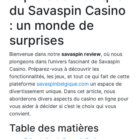
du Savaspin Casino
: un monde de
surprises
Bienvenue dans notre
savaspin review
, où nous
plongeons dans l’univers fascinant de Savaspin
Casino. Préparez-vous à découvrir les
fonctionnalités, les jeux, et tout ce qui fait de cette
plateforme
savaspinbelgique.com
un espace de
divertissement unique. Dans cet article, nous
aborderons divers aspects du casino en ligne pour
vous aider à décider si c’est le choix qui vous
convient.
Table des matières