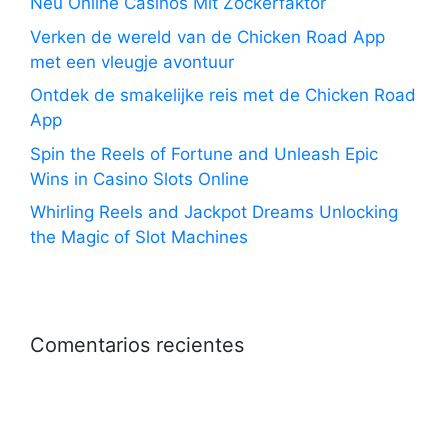
Neu Online Casinos Mit Zockerfaktor
Verken de wereld van de Chicken Road App
met een vleugje avontuur
Ontdek de smakelijke reis met de Chicken Road
App
Spin the Reels of Fortune and Unleash Epic
Wins in Casino Slots Online
Whirling Reels and Jackpot Dreams Unlocking
the Magic of Slot Machines
Comentarios recientes