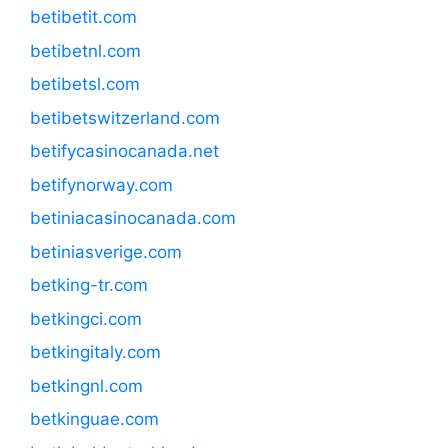
betibetit.com
betibetnl.com
betibetsl.com
betibetswitzerland.com
betifycasinocanada.net
betifynorway.com
betiniacasinocanada.com
betiniasverige.com
betking-tr.com
betkingci.com
betkingitaly.com
betkingnl.com
betkinguae.com