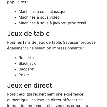
populaires :
Machines à sous classiques
Machines à sous vidéo
Machines à sous à jackpot progressif
Jeux de table
Pour les fans de jeux de table, Savaspin propose
également une sélection impressionnante :
Roulette
Blackjack
Baccarat
Poker
Jeux en direct
Pour ceux qui recherchent une expérience
authentique, les jeux en direct offrent une
interaction en temps réel avec des croupiers