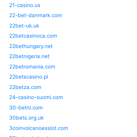
21-casino.us
22-bet-danmark.com
22bet-uk.uk
22betcasinoca.com
22bethungary.net
22betnigeria.net
22betromania.com
22betscasino.pl
22betza.com
24-casino-suomi.com
30-betnl.com
30bets.org.uk
3coinvolcanoesslot.com