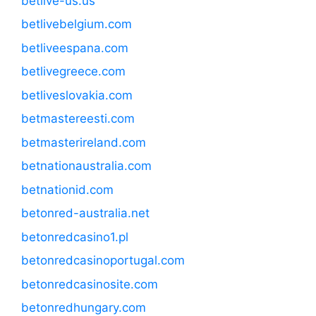
betlive-us.us
betlivebelgium.com
betliveespana.com
betlivegreece.com
betliveslovakia.com
betmastereesti.com
betmasterireland.com
betnationaustralia.com
betnationid.com
betonred-australia.net
betonredcasino1.pl
betonredcasinoportugal.com
betonredcasinosite.com
betonredhungary.com