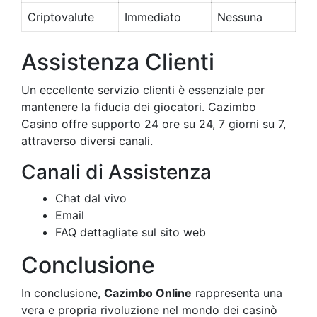
Criptovalute
Immediato
Nessuna
Assistenza Clienti
Un eccellente servizio clienti è essenziale per
mantenere la fiducia dei giocatori. Cazimbo
Casino offre supporto 24 ore su 24, 7 giorni su 7,
attraverso diversi canali.
Canali di Assistenza
Chat dal vivo
Email
FAQ dettagliate sul sito web
Conclusione
In conclusione,
Cazimbo Online
rappresenta una
vera e propria rivoluzione nel mondo dei casinò