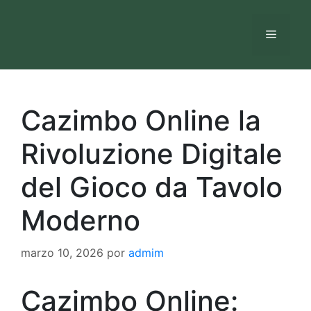
Saltar
al
Menú
contenido
Cazimbo Online la
Rivoluzione Digitale
del Gioco da Tavolo
Moderno
marzo 10, 2026
por
admim
Cazimbo Online: