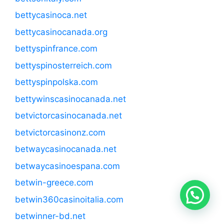
bettycasinoca.net
bettycasinocanada.org
bettyspinfrance.com
bettyspinosterreich.com
bettyspinpolska.com
bettywinscasinocanada.net
betvictorcasinocanada.net
betvictorcasinonz.com
betwaycasinocanada.net
betwaycasinoespana.com
betwin-greece.com
betwin360casinoitalia.com
betwinner-bd.net