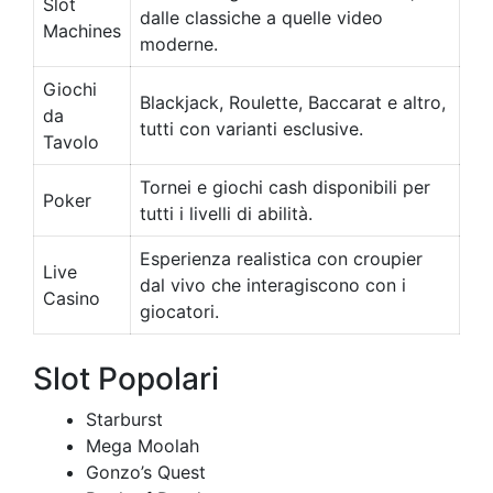
Slot
dalle classiche a quelle video
Machines
moderne.
Giochi
Blackjack, Roulette, Baccarat e altro,
da
tutti con varianti esclusive.
Tavolo
Tornei e giochi cash disponibili per
Poker
tutti i livelli di abilità.
Esperienza realistica con croupier
Live
dal vivo che interagiscono con i
Casino
giocatori.
Slot Popolari
Starburst
Mega Moolah
Gonzo’s Quest