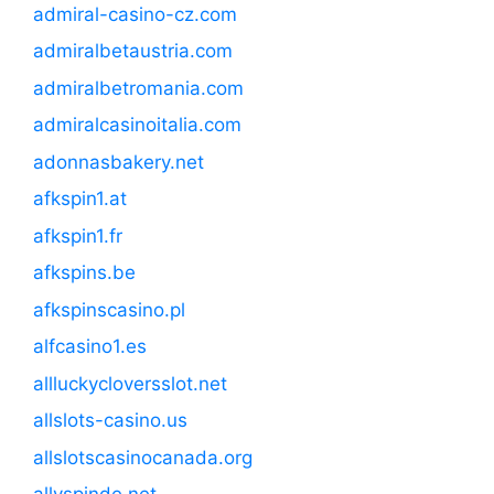
admiral-casino-cz.com
admiralbetaustria.com
admiralbetromania.com
admiralcasinoitalia.com
adonnasbakery.net
afkspin1.at
afkspin1.fr
afkspins.be
afkspinscasino.pl
alfcasino1.es
allluckycloversslot.net
allslots-casino.us
allslotscasinocanada.org