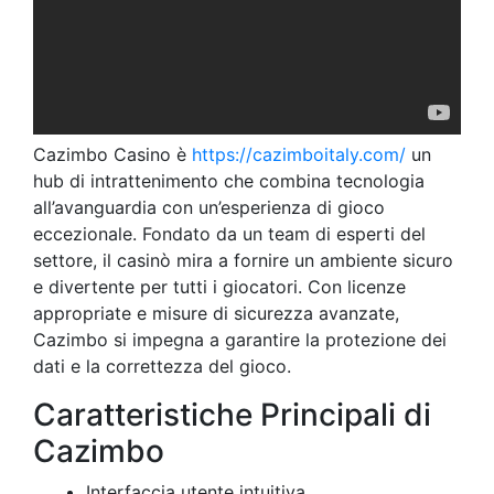
Cazimbo Casino è
https://cazimboitaly.com/
un
hub di intrattenimento che combina tecnologia
all’avanguardia con un’esperienza di gioco
eccezionale. Fondato da un team di esperti del
settore, il casinò mira a fornire un ambiente sicuro
e divertente per tutti i giocatori. Con licenze
appropriate e misure di sicurezza avanzate,
Cazimbo si impegna a garantire la protezione dei
dati e la correttezza del gioco.
Caratteristiche Principali di
Cazimbo
Interfaccia utente intuitiva