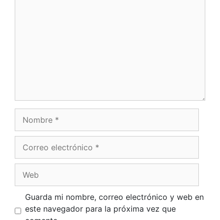
Comentario
Nombre
Correo
electrónico
Web
Guarda mi nombre, correo electrónico y web en
este navegador para la próxima vez que