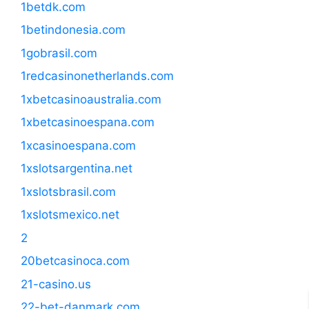
1betdk.com
1betindonesia.com
1gobrasil.com
1redcasinonetherlands.com
1xbetcasinoaustralia.com
1xbetcasinoespana.com
1xcasinoespana.com
1xslotsargentina.net
1xslotsbrasil.com
1xslotsmexico.net
2
20betcasinoca.com
21-casino.us
22-bet-danmark.com