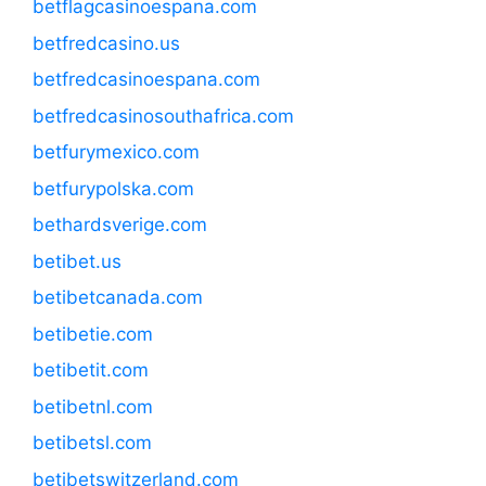
betflagcasinoespana.com
betfredcasino.us
betfredcasinoespana.com
betfredcasinosouthafrica.com
betfurymexico.com
betfurypolska.com
bethardsverige.com
betibet.us
betibetcanada.com
betibetie.com
betibetit.com
betibetnl.com
betibetsl.com
betibetswitzerland.com