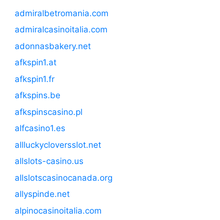
admiralbetromania.com
admiralcasinoitalia.com
adonnasbakery.net
afkspin1.at
afkspin1.fr
afkspins.be
afkspinscasino.pl
alfcasino1.es
allluckycloversslot.net
allslots-casino.us
allslotscasinocanada.org
allyspinde.net
alpinocasinoitalia.com