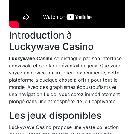
Introduction à
Luckywave Casino
Luckywave Casino
se distingue par son interface
conviviale et son large éventail de jeux. Que vous
soyez un novice ou un joueur expérimenté, cette
plateforme a quelque chose à offrir pour tout le
monde. Avec des graphismes époustouflants et
une navigation fluide, vous serez immédiatement
plongé dans une atmosphère de jeu captivante.
Les jeux disponibles
Luckywave Casino propose une vaste collection