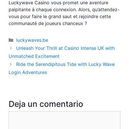
Luckywave Casino vous promet une aventure
palpitante à chaque connexion. Alors, qu’attendez-
vous pour faire le grand saut et rejoindre cette
communauté de joueurs chanceux ?
Categorías
luckywaves.be
Unleash Your Thrill at Casino Intense UK with
Unmatched Excitement
Ride the Serendipitous Tide with Lucky Wave
Login Adventures
Deja un comentario
Comentario