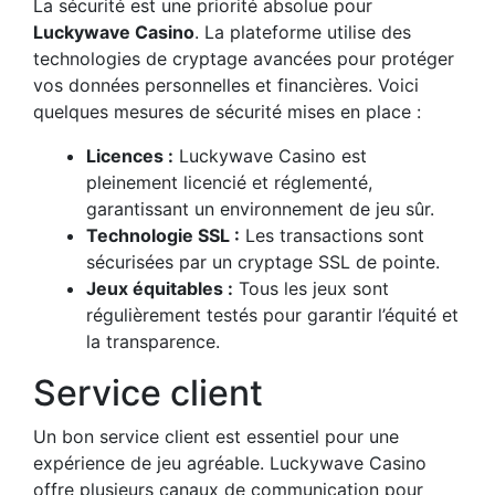
La sécurité est une priorité absolue pour
Luckywave Casino
. La plateforme utilise des
technologies de cryptage avancées pour protéger
vos données personnelles et financières. Voici
quelques mesures de sécurité mises en place :
Licences :
Luckywave Casino est
pleinement licencié et réglementé,
garantissant un environnement de jeu sûr.
Technologie SSL :
Les transactions sont
sécurisées par un cryptage SSL de pointe.
Jeux équitables :
Tous les jeux sont
régulièrement testés pour garantir l’équité et
la transparence.
Service client
Un bon service client est essentiel pour une
expérience de jeu agréable. Luckywave Casino
offre plusieurs canaux de communication pour