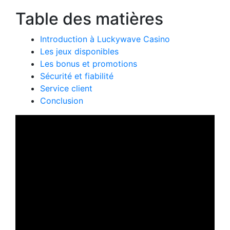
Table des matières
Introduction à Luckywave Casino
Les jeux disponibles
Les bonus et promotions
Sécurité et fiabilité
Service client
Conclusion