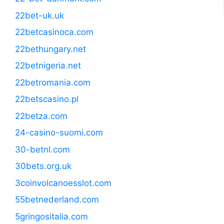
22bet-uk.uk
22betcasinoca.com
22bethungary.net
22betnigeria.net
22betromania.com
22betscasino.pl
22betza.com
24-casino-suomi.com
30-betnl.com
30bets.org.uk
3coinvolcanoesslot.com
55betnederland.com
5gringositalia.com