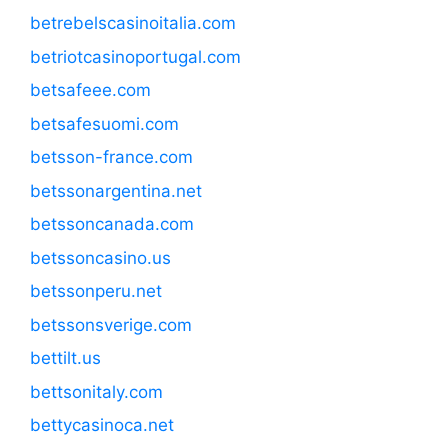
betrebelscasinoitalia.com
betriotcasinoportugal.com
betsafeee.com
betsafesuomi.com
betsson-france.com
betssonargentina.net
betssoncanada.com
betssoncasino.us
betssonperu.net
betssonsverige.com
bettilt.us
bettsonitaly.com
bettycasinoca.net