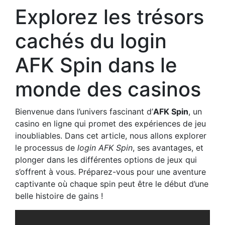
Explorez les trésors
cachés du login
AFK Spin dans le
monde des casinos
Bienvenue dans l’univers fascinant d’
AFK Spin
, un
casino en ligne qui promet des expériences de jeu
inoubliables. Dans cet article, nous allons explorer
le processus de
login AFK Spin
, ses avantages, et
plonger dans les différentes options de jeux qui
s’offrent à vous. Préparez-vous pour une aventure
captivante où chaque spin peut être le début d’une
belle histoire de gains !