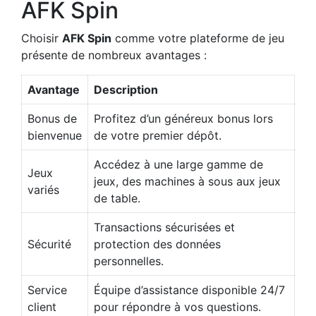
AFK Spin
Choisir
AFK Spin
comme votre plateforme de jeu
présente de nombreux avantages :
Avantage
Description
Bonus de
Profitez d’un généreux bonus lors
bienvenue
de votre premier dépôt.
Accédez à une large gamme de
Jeux
jeux, des machines à sous aux jeux
variés
de table.
Transactions sécurisées et
Sécurité
protection des données
personnelles.
Service
Équipe d’assistance disponible 24/7
client
pour répondre à vos questions.