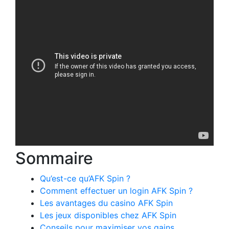
Sommaire
Qu’est-ce qu’AFK Spin ?
Comment effectuer un login AFK Spin ?
Les avantages du casino AFK Spin
Les jeux disponibles chez AFK Spin
Conseils pour maximiser vos gains