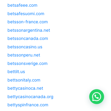
betsafeee.com
betsafesuomi.com
betsson-france.com
betssonargentina.net
betssoncanada.com
betssoncasino.us
betssonperu.net
betssonsverige.com
bettilt.us
bettsonitaly.com
bettycasinoca.net
bettycasinocanada.org
bettyspinfrance.com