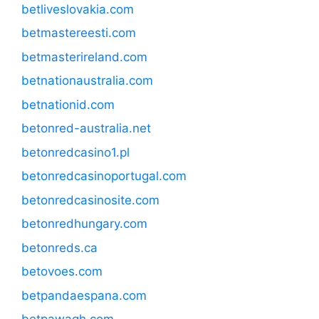
betliveslovakia.com
betmastereesti.com
betmasterireland.com
betnationaustralia.com
betnationid.com
betonred-australia.net
betonredcasino1.pl
betonredcasinoportugal.com
betonredcasinosite.com
betonredhungary.com
betonreds.ca
betovoes.com
betpandaespana.com