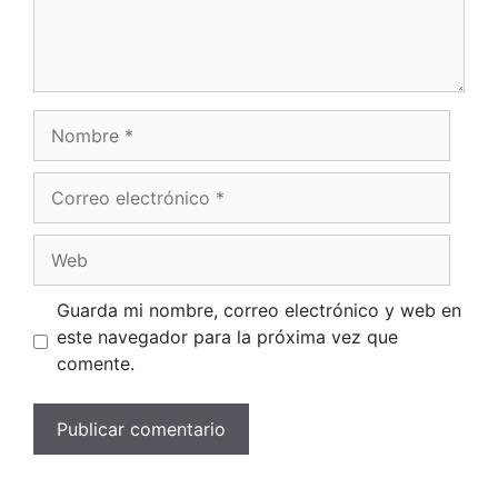
Nombre
Correo
electrónico
Web
Guarda mi nombre, correo electrónico y web en
este navegador para la próxima vez que
comente.