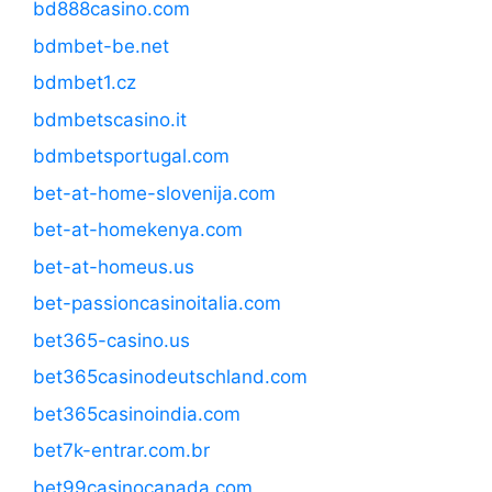
bd888casino.com
bdmbet-be.net
bdmbet1.cz
bdmbetscasino.it
bdmbetsportugal.com
bet-at-home-slovenija.com
bet-at-homekenya.com
bet-at-homeus.us
bet-passioncasinoitalia.com
bet365-casino.us
bet365casinodeutschland.com
bet365casinoindia.com
bet7k-entrar.com.br
bet99casinocanada.com