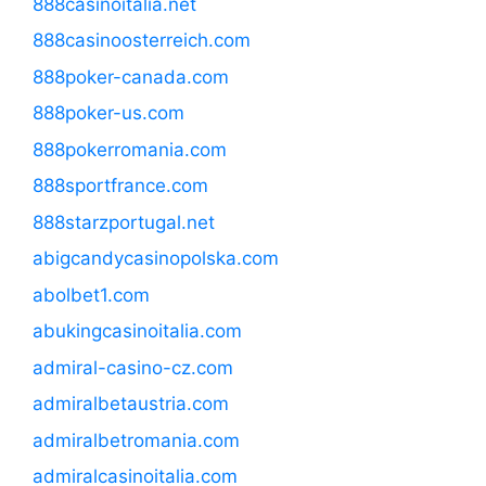
888casinoitalia.net
888casinoosterreich.com
888poker-canada.com
888poker-us.com
888pokerromania.com
888sportfrance.com
888starzportugal.net
abigcandycasinopolska.com
abolbet1.com
abukingcasinoitalia.com
admiral-casino-cz.com
admiralbetaustria.com
admiralbetromania.com
admiralcasinoitalia.com