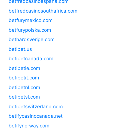
betfredcasinoespana.com
betfredcasinosouthafrica.com
betfurymexico.com
betfurypolska.com
bethardsverige.com
betibet.us
betibetcanada.com
betibetie.com
betibetit.com
betibetnl.com
betibetsl.com
betibetswitzerland.com
betifycasinocanada.net
betifynorway.com