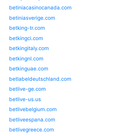
betiniacasinocanada.com
betiniasverige.com
betking-tr.com
betkingci.com
betkingitaly.com
betkingnl.com
betkinguae.com
betlabeldeutschland.com
betlive-ge.com
betlive-us.us
betlivebelgium.com
betliveespana.com
betlivegreece.com