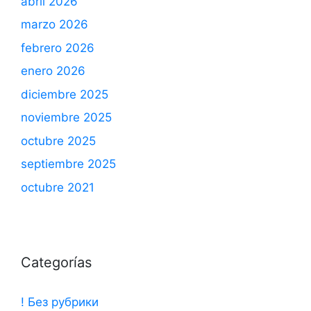
abril 2026
marzo 2026
febrero 2026
enero 2026
diciembre 2025
noviembre 2025
octubre 2025
septiembre 2025
octubre 2021
Categorías
! Без рубрики