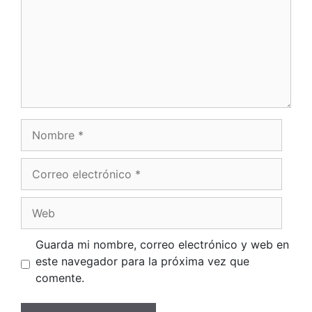
Nombre
Correo
electrónico
Web
Guarda mi nombre, correo electrónico y web en
este navegador para la próxima vez que
comente.