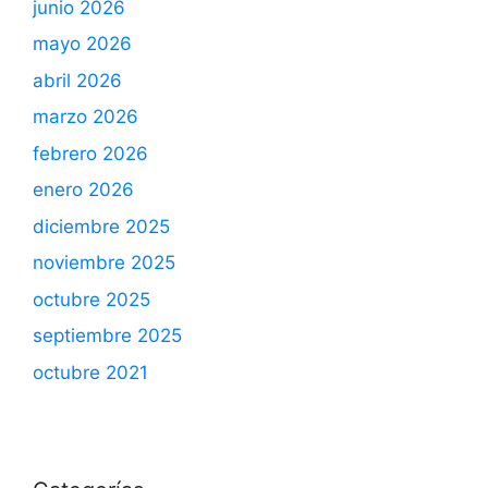
junio 2026
mayo 2026
abril 2026
marzo 2026
febrero 2026
enero 2026
diciembre 2025
noviembre 2025
octubre 2025
septiembre 2025
octubre 2021