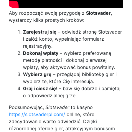
Aby rozpocząć swoją przygodę z
Slotsvader
,
wystarczy kilka prostych kroków:
Zarejestruj się
– odwiedź stronę Slotsvader
i załóż konto, wypełniając formularz
rejestracyjny.
Dokonaj wpłaty
– wybierz preferowaną
metodę płatności i dokonaj pierwszej
wpłaty, aby aktywować bonus powitalny.
Wybierz grę
– przeglądaj bibliotekę gier i
wybierz te, które Cię interesują.
Graj i ciesz się!
– baw się dobrze i pamiętaj
o odpowiedzialnej grze!
Podsumowując,
Slotsvader
to kasyno
https://slotsvaderpl.com/
online, które
zdecydowanie warto odwiedzić. Dzięki
różnorodnej ofercie gier, atrakcyjnym bonusom i