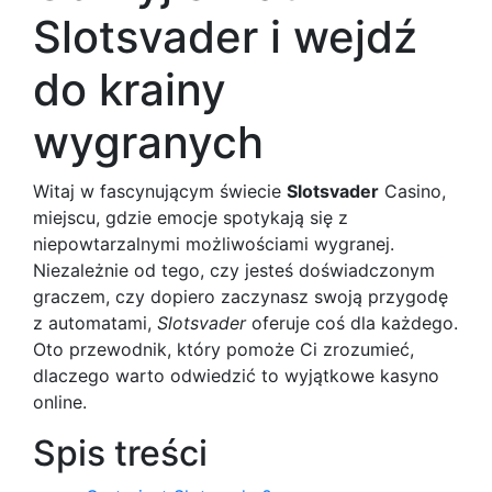
Slotsvader i wejdź
do krainy
wygranych
Witaj w fascynującym świecie
Slotsvader
Casino,
miejscu, gdzie emocje spotykają się z
niepowtarzalnymi możliwościami wygranej.
Niezależnie od tego, czy jesteś doświadczonym
graczem, czy dopiero zaczynasz swoją przygodę
z automatami,
Slotsvader
oferuje coś dla każdego.
Oto przewodnik, który pomoże Ci zrozumieć,
dlaczego warto odwiedzić to wyjątkowe kasyno
online.
Spis treści