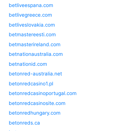
betliveespana.com
betlivegreece.com
betliveslovakia.com
betmastereesti.com
betmasterireland.com
betnationaustralia.com
betnationid.com
betonred-australia.net
betonredcasino1.pl
betonredcasinoportugal.com
betonredcasinosite.com
betonredhungary.com
betonreds.ca