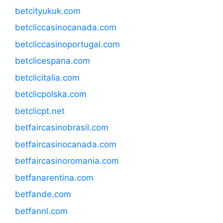
betcityukuk.com
betcliccasinocanada.com
betcliccasinoportugal.com
betclicespana.com
betclicitalia.com
betclicpolska.com
betclicpt.net
betfaircasinobrasil.com
betfaircasinocanada.com
betfaircasinoromania.com
betfanarentina.com
betfande.com
betfannl.com