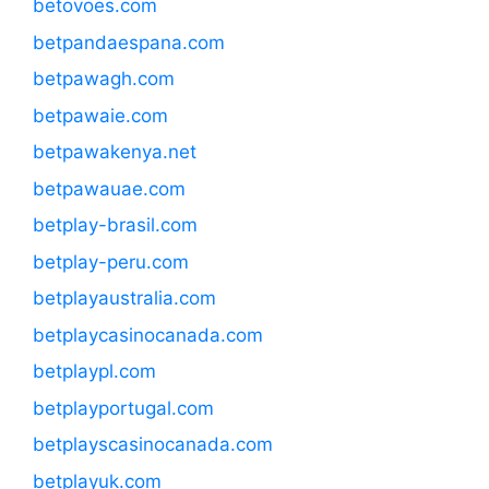
betovoes.com
betpandaespana.com
betpawagh.com
betpawaie.com
betpawakenya.net
betpawauae.com
betplay-brasil.com
betplay-peru.com
betplayaustralia.com
betplaycasinocanada.com
betplaypl.com
betplayportugal.com
betplayscasinocanada.com
betplayuk.com