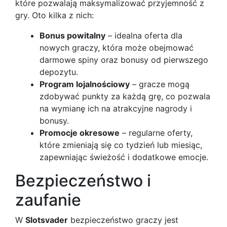
które pozwalają maksymalizować przyjemność z
gry. Oto kilka z nich:
Bonus powitalny
– idealna oferta dla
nowych graczy, która może obejmować
darmowe spiny oraz bonusy od pierwszego
depozytu.
Program lojalnościowy
– gracze mogą
zdobywać punkty za każdą grę, co pozwala
na wymianę ich na atrakcyjne nagrody i
bonusy.
Promocje okresowe
– regularne oferty,
które zmieniają się co tydzień lub miesiąc,
zapewniając świeżość i dodatkowe emocje.
Bezpieczeństwo i
zaufanie
W
Slotsvader
bezpieczeństwo graczy jest