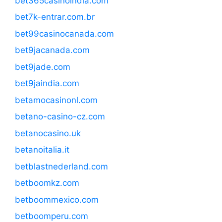
bet365casinoindia.com
bet7k-entrar.com.br
bet99casinocanada.com
bet9jacanada.com
bet9jade.com
bet9jaindia.com
betamocasinonl.com
betano-casino-cz.com
betanocasino.uk
betanoitalia.it
betblastnederland.com
betboomkz.com
betboommexico.com
betboomperu.com