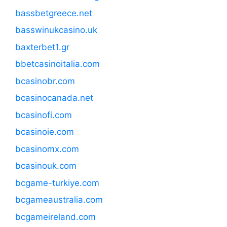
bassbetgreece.net
basswinukcasino.uk
baxterbet1.gr
bbetcasinoitalia.com
bcasinobr.com
bcasinocanada.net
bcasinofi.com
bcasinoie.com
bcasinomx.com
bcasinouk.com
bcgame-turkiye.com
bcgameaustralia.com
bcgameireland.com