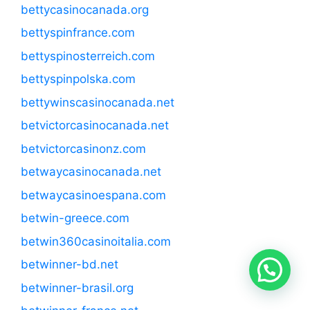
bettycasinocanada.org
bettyspinfrance.com
bettyspinosterreich.com
bettyspinpolska.com
bettywinscasinocanada.net
betvictorcasinocanada.net
betvictorcasinonz.com
betwaycasinocanada.net
betwaycasinoespana.com
betwin-greece.com
betwin360casinoitalia.com
betwinner-bd.net
betwinner-brasil.org