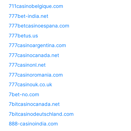
711casinobelgique.com
777bet-india.net
777betcasinoespana.com
777betus.us
777casinoargentina.com
777casinocanada.net
777casinonl.net
777casinoromania.com
777casinouk.co.uk
7bet-no.com
7bitcasinocanada.net
7bitcasinodeutschland.com
888-casinoindia.com