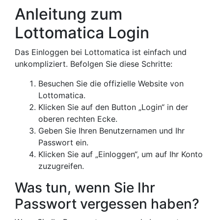
Anleitung zum
Lottomatica Login
Das Einloggen bei Lottomatica ist einfach und
unkompliziert. Befolgen Sie diese Schritte:
Besuchen Sie die offizielle Website von
Lottomatica.
Klicken Sie auf den Button „Login“ in der
oberen rechten Ecke.
Geben Sie Ihren Benutzernamen und Ihr
Passwort ein.
Klicken Sie auf „Einloggen“, um auf Ihr Konto
zuzugreifen.
Was tun, wenn Sie Ihr
Passwort vergessen haben?