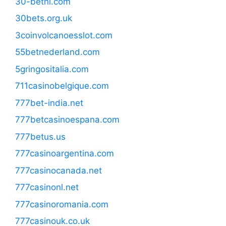
30-betnl.com
30bets.org.uk
3coinvolcanoesslot.com
55betnederland.com
5gringositalia.com
711casinobelgique.com
777bet-india.net
777betcasinoespana.com
777betus.us
777casinoargentina.com
777casinocanada.net
777casinonl.net
777casinoromania.com
777casinouk.co.uk