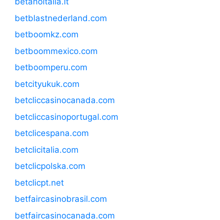
betanoitalia.it
betblastnederland.com
betboomkz.com
betboommexico.com
betboomperu.com
betcityukuk.com
betcliccasinocanada.com
betcliccasinoportugal.com
betclicespana.com
betclicitalia.com
betclicpolska.com
betclicpt.net
betfaircasinobrasil.com
betfaircasinocanada.com