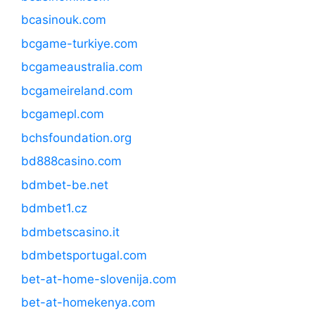
bcasinouk.com
bcgame-turkiye.com
bcgameaustralia.com
bcgameireland.com
bcgamepl.com
bchsfoundation.org
bd888casino.com
bdmbet-be.net
bdmbet1.cz
bdmbetscasino.it
bdmbetsportugal.com
bet-at-home-slovenija.com
bet-at-homekenya.com