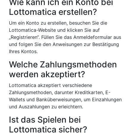
Wie kann ich ein Konto bei
Lottomatica erstellen?
Um ein Konto zu erstellen, besuchen Sie die
Lottomatica-Website und klicken Sie auf
„Registrieren“. Füllen Sie das Anmeldeformular aus
und folgen Sie den Anweisungen zur Bestätigung
Ihres Kontos.
Welche Zahlungsmethoden
werden akzeptiert?
Lottomatica akzeptiert verschiedene
Zahlungsmethoden, darunter Kreditkarten, E-
Wallets und Banküberweisungen, um Einzahlungen
und Auszahlungen zu erleichtern.
Ist das Spielen bei
Lottomatica sicher?