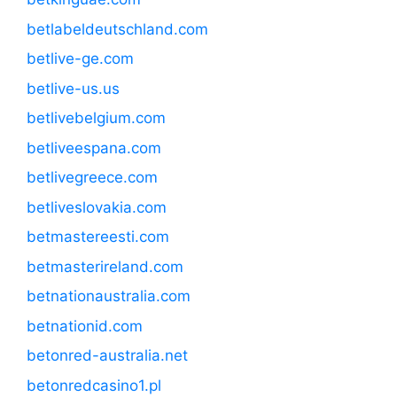
betlabeldeutschland.com
betlive-ge.com
betlive-us.us
betlivebelgium.com
betliveespana.com
betlivegreece.com
betliveslovakia.com
betmastereesti.com
betmasterireland.com
betnationaustralia.com
betnationid.com
betonred-australia.net
betonredcasino1.pl