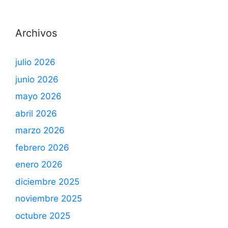
Archivos
julio 2026
junio 2026
mayo 2026
abril 2026
marzo 2026
febrero 2026
enero 2026
diciembre 2025
noviembre 2025
octubre 2025