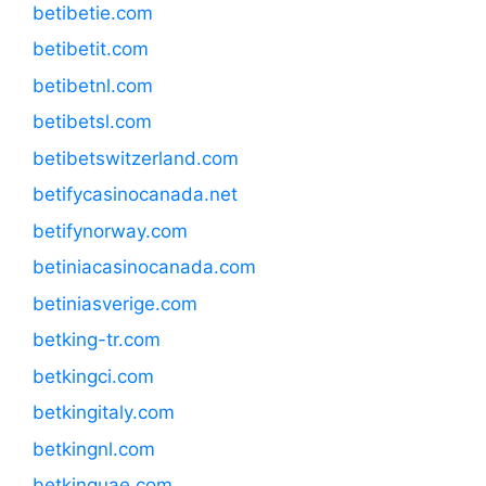
betibetie.com
betibetit.com
betibetnl.com
betibetsl.com
betibetswitzerland.com
betifycasinocanada.net
betifynorway.com
betiniacasinocanada.com
betiniasverige.com
betking-tr.com
betkingci.com
betkingitaly.com
betkingnl.com
betkinguae.com