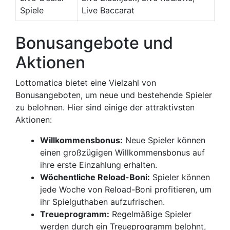
Spiele
Live Baccarat
Bonusangebote und
Aktionen
Lottomatica bietet eine Vielzahl von
Bonusangeboten, um neue und bestehende Spieler
zu belohnen. Hier sind einige der attraktivsten
Aktionen:
Willkommensbonus:
Neue Spieler können
einen großzügigen Willkommensbonus auf
ihre erste Einzahlung erhalten.
Wöchentliche Reload-Boni:
Spieler können
jede Woche von Reload-Boni profitieren, um
ihr Spielguthaben aufzufrischen.
Treueprogramm:
Regelmäßige Spieler
werden durch ein Treueprogramm belohnt,