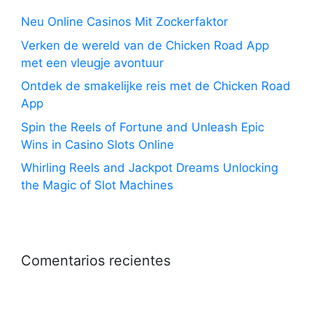
Neu Online Casinos Mit Zockerfaktor
Verken de wereld van de Chicken Road App
met een vleugje avontuur
Ontdek de smakelijke reis met de Chicken Road
App
Spin the Reels of Fortune and Unleash Epic
Wins in Casino Slots Online
Whirling Reels and Jackpot Dreams Unlocking
the Magic of Slot Machines
Comentarios recientes