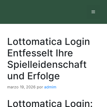
Saltar
al
Menú
contenido
Lottomatica Login
Entfesselt Ihre
Spielleidenschaft
und Erfolge
marzo 19, 2026
por
admim
Lottomatica Login: