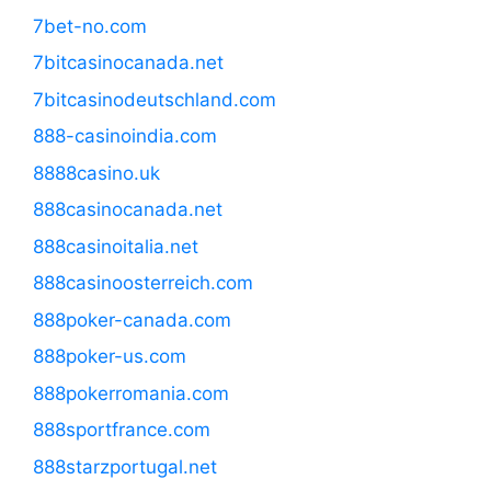
7bet-no.com
7bitcasinocanada.net
7bitcasinodeutschland.com
888-casinoindia.com
8888casino.uk
888casinocanada.net
888casinoitalia.net
888casinoosterreich.com
888poker-canada.com
888poker-us.com
888pokerromania.com
888sportfrance.com
888starzportugal.net