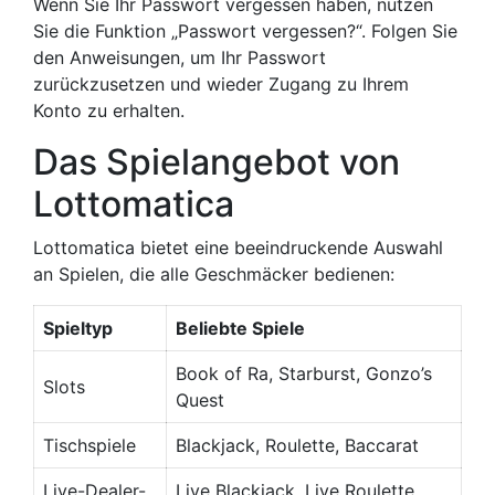
Wenn Sie Ihr Passwort vergessen haben, nutzen
Sie die Funktion „Passwort vergessen?“. Folgen Sie
den Anweisungen, um Ihr Passwort
zurückzusetzen und wieder Zugang zu Ihrem
Konto zu erhalten.
Das Spielangebot von
Lottomatica
Lottomatica bietet eine beeindruckende Auswahl
an Spielen, die alle Geschmäcker bedienen:
Spieltyp
Beliebte Spiele
Book of Ra, Starburst, Gonzo’s
Slots
Quest
Tischspiele
Blackjack, Roulette, Baccarat
Live-Dealer-
Live Blackjack, Live Roulette,