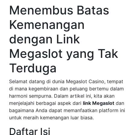
Menembus Batas
Kemenangan
dengan Link
Megaslot yang Tak
Terduga
Selamat datang di dunia Megaslot Casino, tempat
di mana kegembiraan dan peluang bertemu dalam
harmoni sempurna. Dalam artikel ini, kita akan
menjelajahi berbagai aspek dari
link Megaslot
dan
bagaimana Anda dapat memanfaatkan platform ini
untuk meraih kemenangan luar biasa.
Daftar Isi