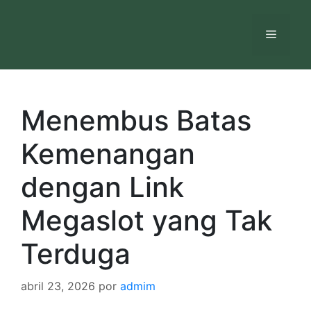
Saltar
al
Menú
contenido
Menembus Batas
Kemenangan
dengan Link
Megaslot yang Tak
Terduga
abril 23, 2026
por
admim