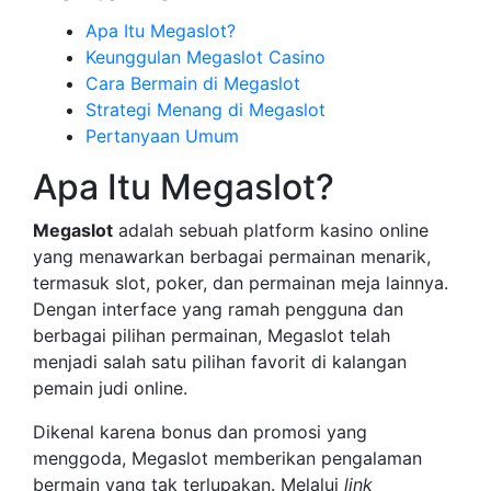
Apa Itu Megaslot?
Keunggulan Megaslot Casino
Cara Bermain di Megaslot
Strategi Menang di Megaslot
Pertanyaan Umum
Apa Itu Megaslot?
Megaslot
adalah sebuah platform kasino online
yang menawarkan berbagai permainan menarik,
termasuk slot, poker, dan permainan meja lainnya.
Dengan interface yang ramah pengguna dan
berbagai pilihan permainan, Megaslot telah
menjadi salah satu pilihan favorit di kalangan
pemain judi online.
Dikenal karena bonus dan promosi yang
menggoda, Megaslot memberikan pengalaman
bermain yang tak terlupakan. Melalui
link