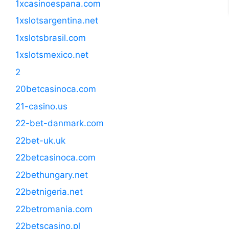
1xcasinoespana.com
1xslotsargentina.net
1xslotsbrasil.com
1xslotsmexico.net
2
20betcasinoca.com
21-casino.us
22-bet-danmark.com
22bet-uk.uk
22betcasinoca.com
22bethungary.net
22betnigeria.net
22betromania.com
22betscasino.pl