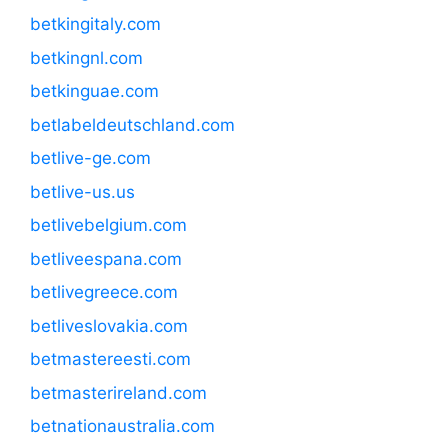
betkingitaly.com
betkingnl.com
betkinguae.com
betlabeldeutschland.com
betlive-ge.com
betlive-us.us
betlivebelgium.com
betliveespana.com
betlivegreece.com
betliveslovakia.com
betmastereesti.com
betmasterireland.com
betnationaustralia.com