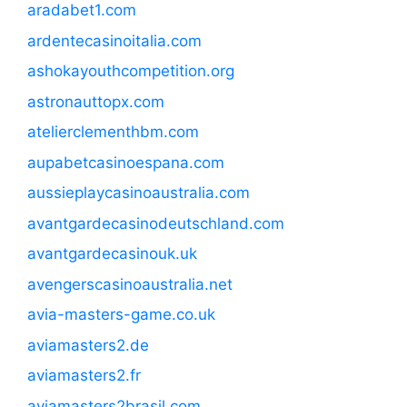
aradabet1.com
ardentecasinoitalia.com
ashokayouthcompetition.org
astronauttopx.com
atelierclementhbm.com
aupabetcasinoespana.com
aussieplaycasinoaustralia.com
avantgardecasinodeutschland.com
avantgardecasinouk.uk
avengerscasinoaustralia.net
avia-masters-game.co.uk
aviamasters2.de
aviamasters2.fr
aviamasters2brasil.com