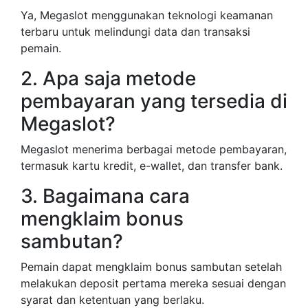
Ya, Megaslot menggunakan teknologi keamanan
terbaru untuk melindungi data dan transaksi
pemain.
2. Apa saja metode
pembayaran yang tersedia di
Megaslot?
Megaslot menerima berbagai metode pembayaran,
termasuk kartu kredit, e-wallet, dan transfer bank.
3. Bagaimana cara
mengklaim bonus
sambutan?
Pemain dapat mengklaim bonus sambutan setelah
melakukan deposit pertama mereka sesuai dengan
syarat dan ketentuan yang berlaku.