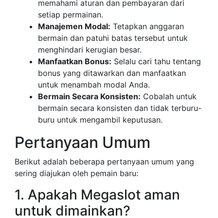
memahami aturan dan pembayaran dari
setiap permainan.
Manajemen Modal:
Tetapkan anggaran
bermain dan patuhi batas tersebut untuk
menghindari kerugian besar.
Manfaatkan Bonus:
Selalu cari tahu tentang
bonus yang ditawarkan dan manfaatkan
untuk menambah modal Anda.
Bermain Secara Konsisten:
Cobalah untuk
bermain secara konsisten dan tidak terburu-
buru untuk mengambil keputusan.
Pertanyaan Umum
Berikut adalah beberapa pertanyaan umum yang
sering diajukan oleh pemain baru:
1. Apakah Megaslot aman
untuk dimainkan?