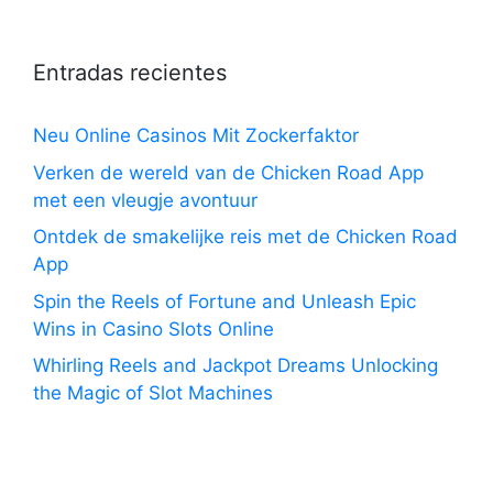
Entradas recientes
Neu Online Casinos Mit Zockerfaktor
Verken de wereld van de Chicken Road App
met een vleugje avontuur
Ontdek de smakelijke reis met de Chicken Road
App
Spin the Reels of Fortune and Unleash Epic
Wins in Casino Slots Online
Whirling Reels and Jackpot Dreams Unlocking
the Magic of Slot Machines