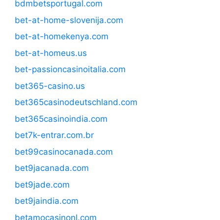
bdmbetsportugal.com
bet-at-home-slovenija.com
bet-at-homekenya.com
bet-at-homeus.us
bet-passioncasinoitalia.com
bet365-casino.us
bet365casinodeutschland.com
bet365casinoindia.com
bet7k-entrar.com.br
bet99casinocanada.com
bet9jacanada.com
bet9jade.com
bet9jaindia.com
betamocasinonl.com