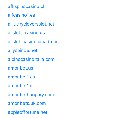
afkspinscasino.pl
alfcasino1.es
allluckycloversslot.net
allslots-casino.us
allslotscasinocanada.org
allyspinde.net
alpinocasinoitalia.com
amonbet.us
amonbet1.es
amonbet1.it
amonbethungary.com
amonbets.uk.com
appleoffortune.net