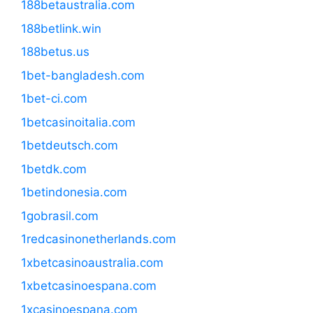
188betaustralia.com
188betlink.win
188betus.us
1bet-bangladesh.com
1bet-ci.com
1betcasinoitalia.com
1betdeutsch.com
1betdk.com
1betindonesia.com
1gobrasil.com
1redcasinonetherlands.com
1xbetcasinoaustralia.com
1xbetcasinoespana.com
1xcasinoespana.com