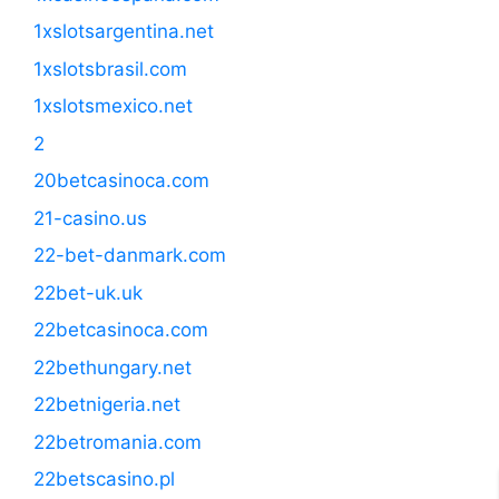
1xslotsargentina.net
1xslotsbrasil.com
1xslotsmexico.net
2
20betcasinoca.com
21-casino.us
22-bet-danmark.com
22bet-uk.uk
22betcasinoca.com
22bethungary.net
22betnigeria.net
22betromania.com
22betscasino.pl