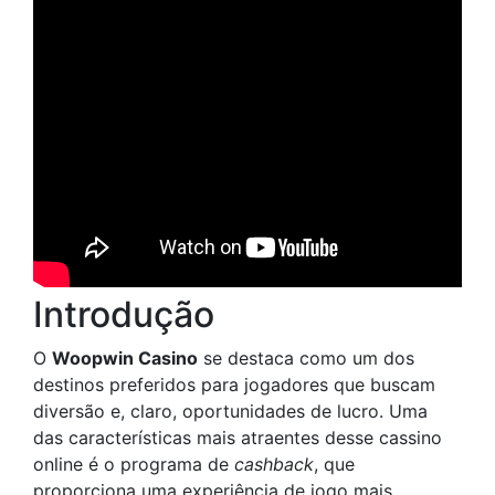
Introdução
O
Woopwin Casino
se destaca como um dos
destinos preferidos para jogadores que buscam
diversão e, claro, oportunidades de lucro. Uma
das características mais atraentes desse cassino
online é o programa de
cashback
, que
proporciona uma experiência de jogo mais