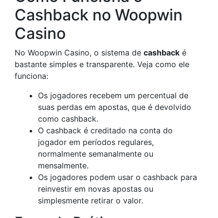
Cashback no Woopwin
Casino
No Woopwin Casino, o sistema de
cashback
é
bastante simples e transparente. Veja como ele
funciona:
Os jogadores recebem um percentual de
suas perdas em apostas, que é devolvido
como cashback.
O cashback é creditado na conta do
jogador em períodos regulares,
normalmente semanalmente ou
mensalmente.
Os jogadores podem usar o cashback para
reinvestir em novas apostas ou
simplesmente retirar o valor.