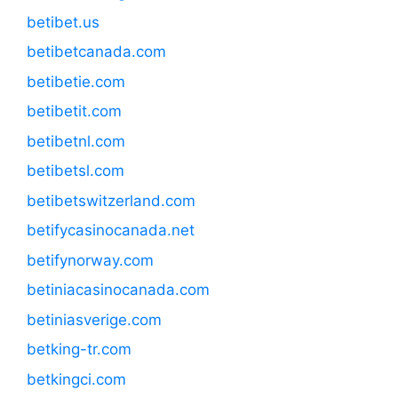
betibet.us
betibetcanada.com
betibetie.com
betibetit.com
betibetnl.com
betibetsl.com
betibetswitzerland.com
betifycasinocanada.net
betifynorway.com
betiniacasinocanada.com
betiniasverige.com
betking-tr.com
betkingci.com