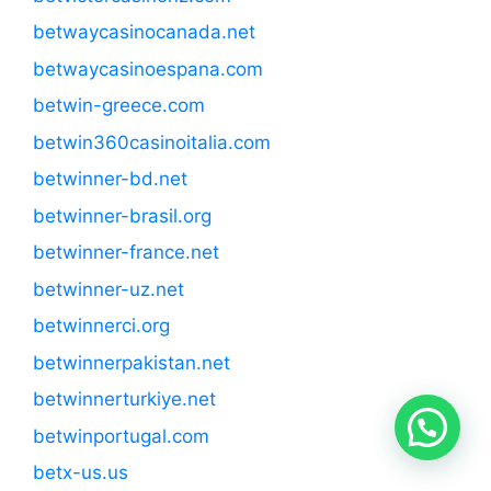
betwaycasinocanada.net
betwaycasinoespana.com
betwin-greece.com
betwin360casinoitalia.com
betwinner-bd.net
betwinner-brasil.org
betwinner-france.net
betwinner-uz.net
betwinnerci.org
betwinnerpakistan.net
betwinnerturkiye.net
betwinportugal.com
betx-us.us