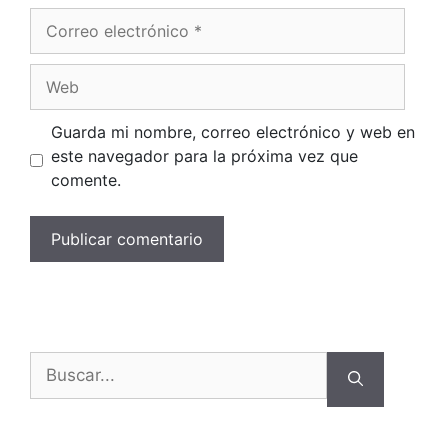
Correo
electrónico
Web
Guarda mi nombre, correo electrónico y web en
este navegador para la próxima vez que
comente.
Buscar: