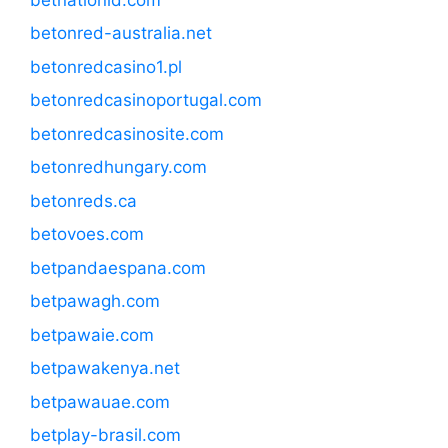
betonred-australia.net
betonredcasino1.pl
betonredcasinoportugal.com
betonredcasinosite.com
betonredhungary.com
betonreds.ca
betovoes.com
betpandaespana.com
betpawagh.com
betpawaie.com
betpawakenya.net
betpawauae.com
betplay-brasil.com