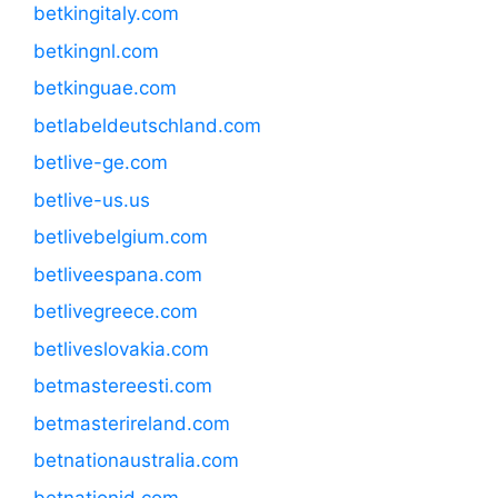
betkingitaly.com
betkingnl.com
betkinguae.com
betlabeldeutschland.com
betlive-ge.com
betlive-us.us
betlivebelgium.com
betliveespana.com
betlivegreece.com
betliveslovakia.com
betmastereesti.com
betmasterireland.com
betnationaustralia.com
betnationid.com