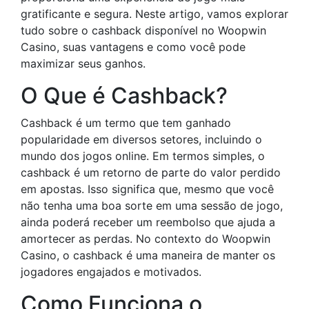
gratificante e segura. Neste artigo, vamos explorar
tudo sobre o cashback disponível no Woopwin
Casino, suas vantagens e como você pode
maximizar seus ganhos.
O Que é Cashback?
Cashback é um termo que tem ganhado
popularidade em diversos setores, incluindo o
mundo dos jogos online. Em termos simples, o
cashback é um retorno de parte do valor perdido
em apostas. Isso significa que, mesmo que você
não tenha uma boa sorte em uma sessão de jogo,
ainda poderá receber um reembolso que ajuda a
amortecer as perdas. No contexto do Woopwin
Casino, o cashback é uma maneira de manter os
jogadores engajados e motivados.
Como Funciona o