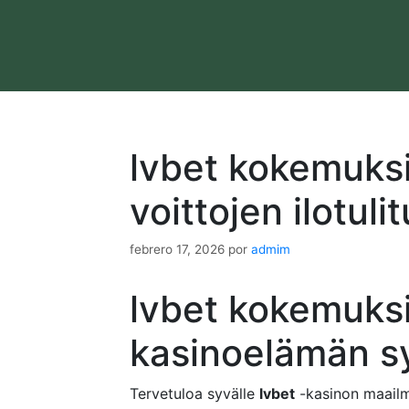
Saltar
al
contenido
lvbet kokemuksi
voittojen ilotuli
febrero 17, 2026
por
admim
lvbet kokemuksi
kasinoelämän s
Tervetuloa syvälle
lvbet
-kasinon maailma