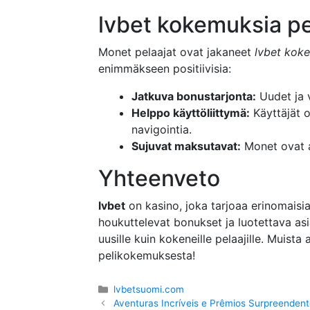
lvbet kokemuksia pel
Monet pelaajat ovat jakaneet
lvbet kok
enimmäkseen positiivisia:
Jatkuva bonustarjonta:
Uudet ja v
Helppo käyttöliittymä:
Käyttäjät o
navigointia.
Sujuvat maksutavat:
Monet ovat ar
Yhteenveto
lvbet
on kasino, joka tarjoaa erinomaisia
houkuttelevat bonukset ja luotettava asi
uusille kuin kokeneille pelaajille. Muista 
pelikokemuksesta!
Categorías
lvbetsuomi.com
Aventuras Incríveis e Prêmios Surpreenden