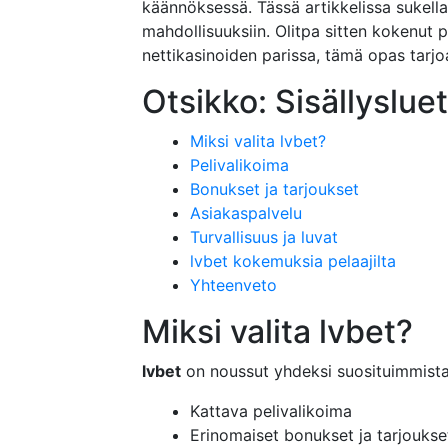
käännöksessä. Tässä artikkelissa sukell
mahdollisuuksiin. Olitpa sitten kokenut 
nettikasinoiden parissa, tämä opas tarjoa
Otsikko: Sisällysluet
Miksi valita lvbet?
Pelivalikoima
Bonukset ja tarjoukset
Asiakaspalvelu
Turvallisuus ja luvat
lvbet kokemuksia pelaajilta
Yhteenveto
Miksi valita lvbet?
lvbet
on noussut yhdeksi suosituimmista n
Kattava pelivalikoima
Erinomaiset bonukset ja tarjoukse