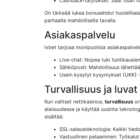
Cashback-tarjoukset: Saat osan häv
On tärkeää lukea bonusehdot huolellisest
parhaalla mahdollisella tavalla.
Asiakaspalvelu
lvbet tarjoaa monipuolisia asiakaspalvel
Live-chat: Nopea tuki tuntikausien
Sähköposti: Mahdollisuus lähettää 
Usein kysytyt kysymykset (UKK): H
Turvallisuus ja luvat
Kun valitset nettikasinoa,
turvallisuus
on 
alaisuudessa ja käyttää uusinta teknolog
sisältää:
SSL-salausteknologia: Kaikki tiedo
Vastuullinen pelaaminen: Työkalut