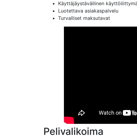
Käyttäjäystävällinen käyttöliittym
Luotettava asiakaspalvelu
Turvalliset maksutavat
Pelivalikoima