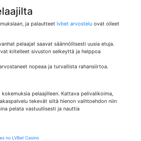
aajilta
emuksiaan
, ja palautteet
lvbet arvostelu
ovat olleet
anhat pelaajat saavat säännöllisesti uusia etuja.
vat kiitelleet sivuston selkeyttä ja helppoa
vostaneet nopeaa ja turvallista rahansiirtoa.
 kokemuksia pelaajilleen. Kattava pelivalikoima,
akaspalvelu tekevät siitä hienon vaihtoehdon niin
aina pelata vastuullisesti ja nauttia
tes no LVBet Casino