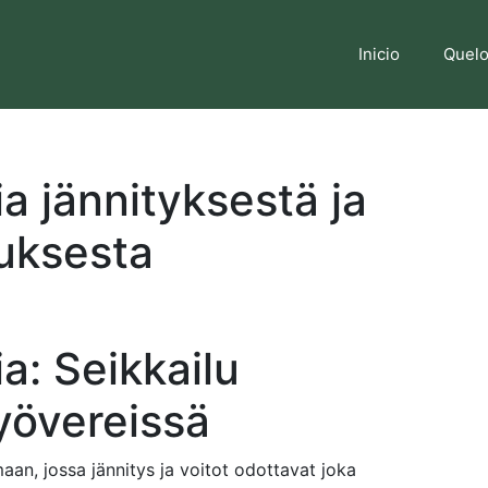
Inicio
Quelo
a jännityksestä ja
tuksesta
a: Seikkailu
yövereissä
an, jossa jännitys ja voitot odottavat joka