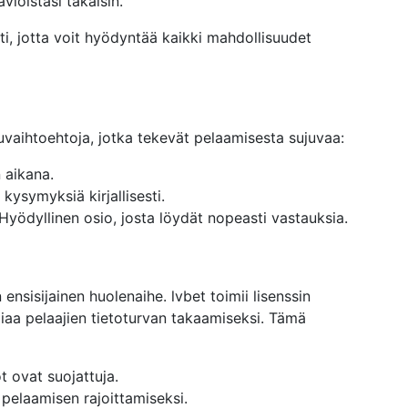
iöistäsi takaisin.
i, jotta voit hyödyntää kaikki mahdollisuudet
uvaihtoehtoja, jotka tekevät pelaamisesta sujuvaa:
 aikana.
kysymyksiä kirjallisesti.
yödyllinen osio, josta löydät nopeasti vastauksia.
ensisijainen huolenaihe. lvbet toimii lisenssin
iaa pelaajien tietoturvan takaamiseksi. Tämä
t ovat suojattuja.
 pelaamisen rajoittamiseksi.