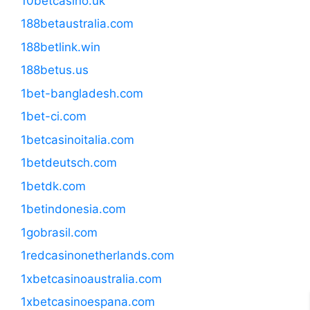
10betcasino.uk
188betaustralia.com
188betlink.win
188betus.us
1bet-bangladesh.com
1bet-ci.com
1betcasinoitalia.com
1betdeutsch.com
1betdk.com
1betindonesia.com
1gobrasil.com
1redcasinonetherlands.com
1xbetcasinoaustralia.com
1xbetcasinoespana.com