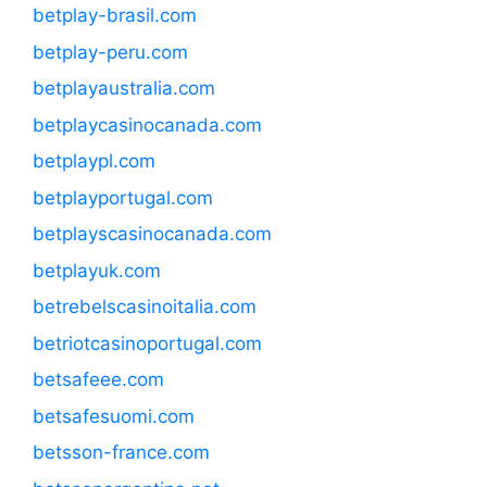
betplay-brasil.com
betplay-peru.com
betplayaustralia.com
betplaycasinocanada.com
betplaypl.com
betplayportugal.com
betplayscasinocanada.com
betplayuk.com
betrebelscasinoitalia.com
betriotcasinoportugal.com
betsafeee.com
betsafesuomi.com
betsson-france.com