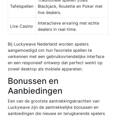
Traditionele spellen zoals
Tafelspellen
Blackjack, Roulette en Poker met
live dealers.
Interactieve ervaring met echte
Live Casino
dealers in real-time.
Bij Luckywave Nederland worden spelers
aangemoedigd om hun favoriete spellen te
verkennen met een gebruiksvriendelijke interface
en een responsief ontwerp dat perfect werkt op
zowel desktop als mobiele apparaten.
Bonussen en
Aanbiedingen
Een van de grootste aantrekkingskrachten van
Luckywave zijn de aantrekkelijke bonussen en
aanbiedingen die nieuwe en terugkerende spelers