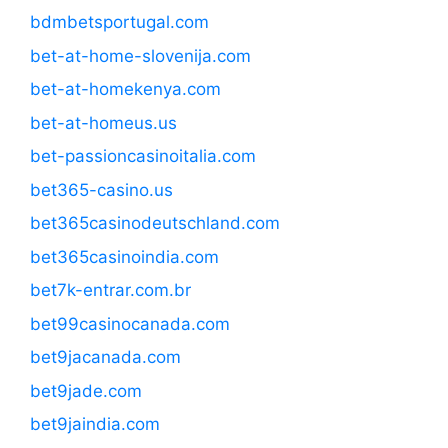
bdmbetsportugal.com
bet-at-home-slovenija.com
bet-at-homekenya.com
bet-at-homeus.us
bet-passioncasinoitalia.com
bet365-casino.us
bet365casinodeutschland.com
bet365casinoindia.com
bet7k-entrar.com.br
bet99casinocanada.com
bet9jacanada.com
bet9jade.com
bet9jaindia.com