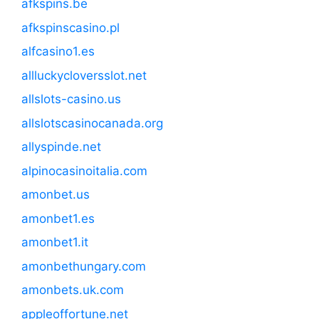
afkspins.be
afkspinscasino.pl
alfcasino1.es
allluckycloversslot.net
allslots-casino.us
allslotscasinocanada.org
allyspinde.net
alpinocasinoitalia.com
amonbet.us
amonbet1.es
amonbet1.it
amonbethungary.com
amonbets.uk.com
appleoffortune.net