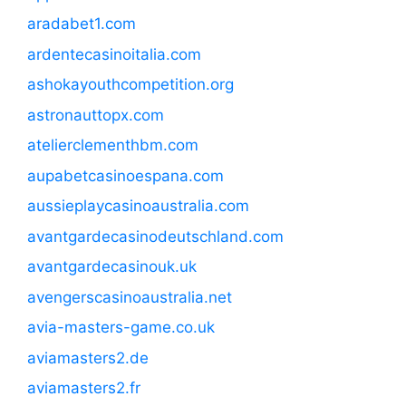
aradabet1.com
ardentecasinoitalia.com
ashokayouthcompetition.org
astronauttopx.com
atelierclementhbm.com
aupabetcasinoespana.com
aussieplaycasinoaustralia.com
avantgardecasinodeutschland.com
avantgardecasinouk.uk
avengerscasinoaustralia.net
avia-masters-game.co.uk
aviamasters2.de
aviamasters2.fr