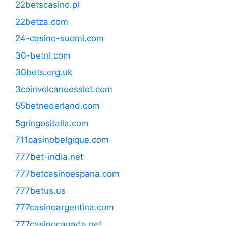
22betscasino.pl
22betza.com
24-casino-suomi.com
30-betnl.com
30bets.org.uk
3coinvolcanoesslot.com
55betnederland.com
5gringositalia.com
711casinobelgique.com
777bet-india.net
777betcasinoespana.com
777betus.us
777casinoargentina.com
777casinocanada.net