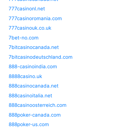
777casinonl.net
777casinoromania.com
777casinouk.co.uk
7bet-no.com
7bitcasinocanada.net
7bitcasinodeutschland.com
888-casinoindia.com
8888casino.uk
888casinocanada.net
888casinoitalia.net
888casinoosterreich.com
888poker-canada.com
888poker-us.com