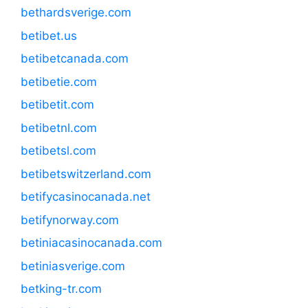
bethardsverige.com
betibet.us
betibetcanada.com
betibetie.com
betibetit.com
betibetnl.com
betibetsl.com
betibetswitzerland.com
betifycasinocanada.net
betifynorway.com
betiniacasinocanada.com
betiniasverige.com
betking-tr.com