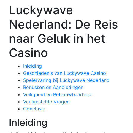
Luckywave
Nederland: De Reis
naar Geluk in het
Casino
Inleiding
Geschiedenis van Luckywave Casino
Spelervaring bij Luckywave Nederland
Bonussen en Aanbiedingen
Veiligheid en Betrouwbaarheid
Veelgestelde Vragen
Conclusie
Inleiding