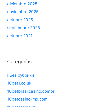
diciembre 2025
noviembre 2025
octubre 2025
septiembre 2025
octubre 2021
Categorías
! Без рубрики
10bet1.co.uk
10betbrasilcasino.combr
10betcasino-mx.com