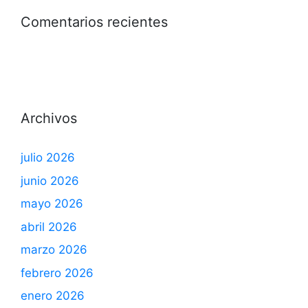
Comentarios recientes
Archivos
julio 2026
junio 2026
mayo 2026
abril 2026
marzo 2026
febrero 2026
enero 2026