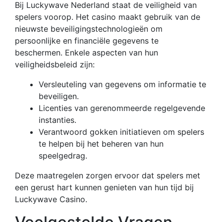
Bij Luckywave Nederland staat de veiligheid van
spelers voorop. Het casino maakt gebruik van de
nieuwste beveiligingstechnologieën om
persoonlijke en financiële gegevens te
beschermen. Enkele aspecten van hun
veiligheidsbeleid zijn:
Versleuteling van gegevens om informatie te
beveiligen.
Licenties van gerenommeerde regelgevende
instanties.
Verantwoord gokken initiatieven om spelers
te helpen bij het beheren van hun
speelgedrag.
Deze maatregelen zorgen ervoor dat spelers met
een gerust hart kunnen genieten van hun tijd bij
Luckywave Casino.