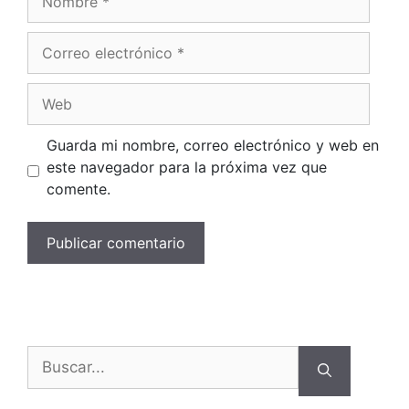
Correo
electrónico
Web
Guarda mi nombre, correo electrónico y web en
este navegador para la próxima vez que
comente.
Buscar: