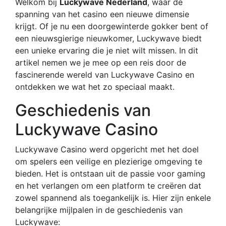
Welkom bij
Luckywave Nederland
, waar de
spanning van het casino een nieuwe dimensie
krijgt. Of je nu een doorgewinterde gokker bent of
een nieuwsgierige nieuwkomer, Luckywave biedt
een unieke ervaring die je niet wilt missen. In dit
artikel nemen we je mee op een reis door de
fascinerende wereld van Luckywave Casino en
ontdekken we wat het zo speciaal maakt.
Geschiedenis van
Luckywave Casino
Luckywave Casino werd opgericht met het doel
om spelers een veilige en plezierige omgeving te
bieden. Het is ontstaan uit de passie voor gaming
en het verlangen om een platform te creëren dat
zowel spannend als toegankelijk is. Hier zijn enkele
belangrijke mijlpalen in de geschiedenis van
Luckywave: