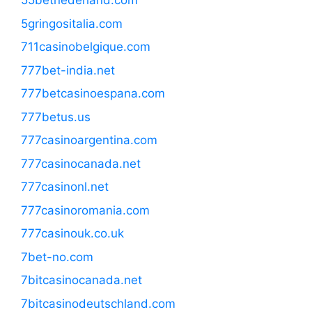
55betnederland.com
5gringositalia.com
711casinobelgique.com
777bet-india.net
777betcasinoespana.com
777betus.us
777casinoargentina.com
777casinocanada.net
777casinonl.net
777casinoromania.com
777casinouk.co.uk
7bet-no.com
7bitcasinocanada.net
7bitcasinodeutschland.com