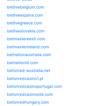
betlivebelgium.com
betliveespana.com
betlivegreece.com
betliveslovakia.com
betmastereesti.com
betmasterireland.com
betnationaustralia.com
betnationid.com
betonred-australia.net
betonredcasino1.pl
betonredcasinoportugal.com
betonredcasinosite.com
betonredhungary.com