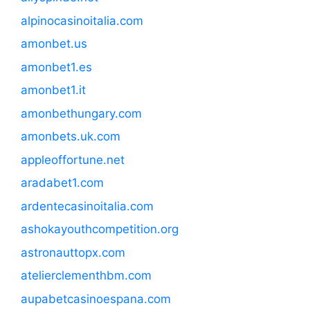
alpinocasinoitalia.com
amonbet.us
amonbet1.es
amonbet1.it
amonbethungary.com
amonbets.uk.com
appleoffortune.net
aradabet1.com
ardentecasinoitalia.com
ashokayouthcompetition.org
astronauttopx.com
atelierclementhbm.com
aupabetcasinoespana.com