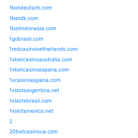
1betdeutsch.com
1betdk.com
1betindonesia.com
1gobrasil.com
1redcasinonetherlands.com
1xbetcasinoaustralia.com
1xbetcasinoespana.com
1xcasinoespana.com
1xslotsargentina.net
1xslotsbrasil.com
1xslotsmexico.net
2
20betcasinoca.com