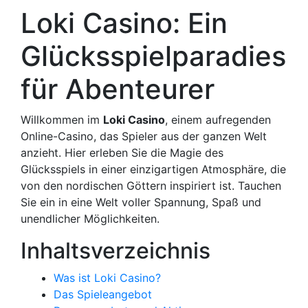
Loki Casino: Ein
Glücksspielparadies
für Abenteurer
Willkommen im
Loki Casino
, einem aufregenden
Online-Casino, das Spieler aus der ganzen Welt
anzieht. Hier erleben Sie die Magie des
Glücksspiels in einer einzigartigen Atmosphäre, die
von den nordischen Göttern inspiriert ist. Tauchen
Sie ein in eine Welt voller Spannung, Spaß und
unendlicher Möglichkeiten.
Inhaltsverzeichnis
Was ist Loki Casino?
Das Spieleangebot