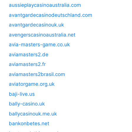
aussieplaycasinoaustralia.com
avantgardecasinodeutschland.com
avantgardecasinouk.uk
avengerscasinoaustralia.net
avia-masters-game.co.uk
aviamasters2.de
aviamasters2.fr
aviamasters2brasil.com
aviatorgame.org.uk
baji-live.us
bally-casino.uk
ballycasinouk.me.uk
bankonbetes.net