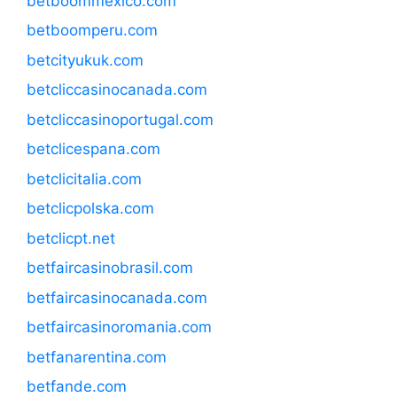
betboommexico.com
betboomperu.com
betcityukuk.com
betcliccasinocanada.com
betcliccasinoportugal.com
betclicespana.com
betclicitalia.com
betclicpolska.com
betclicpt.net
betfaircasinobrasil.com
betfaircasinocanada.com
betfaircasinoromania.com
betfanarentina.com
betfande.com