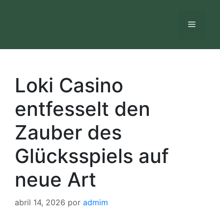
Saltar
al
Menú
contenido
Loki Casino
entfesselt den
Zauber des
Glücksspiels auf
neue Art
abril 14, 2026
por
admim