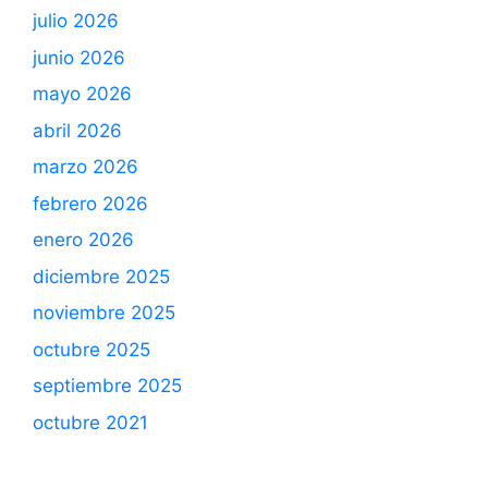
julio 2026
junio 2026
mayo 2026
abril 2026
marzo 2026
febrero 2026
enero 2026
diciembre 2025
noviembre 2025
octubre 2025
septiembre 2025
octubre 2021