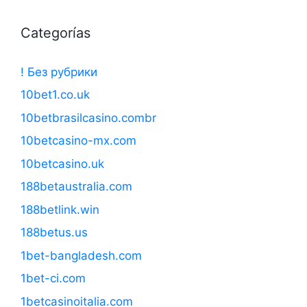
Categorías
! Без рубрики
10bet1.co.uk
10betbrasilcasino.combr
10betcasino-mx.com
10betcasino.uk
188betaustralia.com
188betlink.win
188betus.us
1bet-bangladesh.com
1bet-ci.com
1betcasinoitalia.com