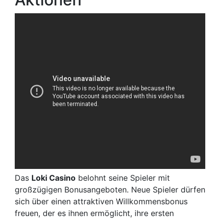
Das
Loki Casino
belohnt seine Spieler mit
großzügigen Bonusangeboten. Neue Spieler dürfen
sich über einen attraktiven Willkommensbonus
freuen, der es ihnen ermöglicht, ihre ersten