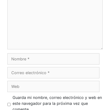
Nombre
Correo
electrónico
Web
Guarda mi nombre, correo electrónico y web en
este navegador para la próxima vez que
comente.