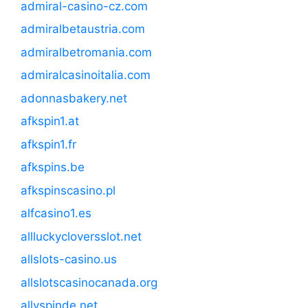
admiral-casino-cz.com
admiralbetaustria.com
admiralbetromania.com
admiralcasinoitalia.com
adonnasbakery.net
afkspin1.at
afkspin1.fr
afkspins.be
afkspinscasino.pl
alfcasino1.es
allluckycloversslot.net
allslots-casino.us
allslotscasinocanada.org
allyspinde.net