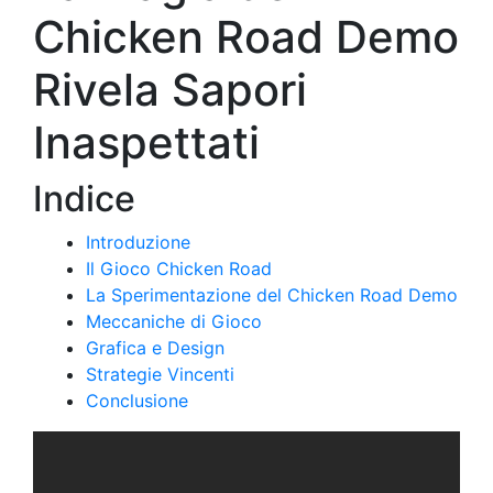
Chicken Road Demo
Rivela Sapori
Inaspettati
Indice
Introduzione
Il Gioco Chicken Road
La Sperimentazione del Chicken Road Demo
Meccaniche di Gioco
Grafica e Design
Strategie Vincenti
Conclusione