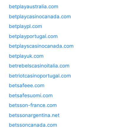
betplayaustralia.com
betplaycasinocanada.com
betplaypl.com
betplayportugal.com
betplayscasinocanada.com
betplayuk.com
betrebelscasinoitalia.com
betriotcasinoportugal.com
betsafeee.com
betsafesuomi.com
betsson-france.com
betssonargentina.net
betssoncanada.com