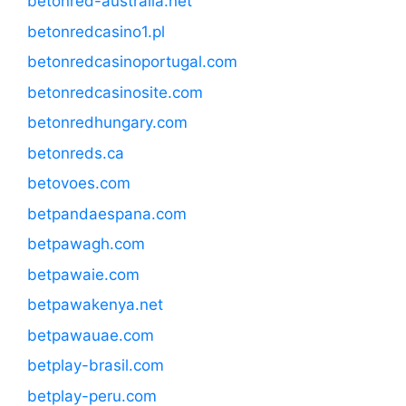
betonred-australia.net
betonredcasino1.pl
betonredcasinoportugal.com
betonredcasinosite.com
betonredhungary.com
betonreds.ca
betovoes.com
betpandaespana.com
betpawagh.com
betpawaie.com
betpawakenya.net
betpawauae.com
betplay-brasil.com
betplay-peru.com