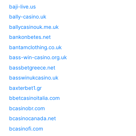
baji-live.us
bally-casino.uk
ballycasinouk.me.uk
bankonbetes.net
bantamclothing.co.uk
bass-win-casino.org.uk
bassbetgreece.net
basswinukcasino.uk
baxterbet1.gr
bbetcasinoitalia.com
bcasinobr.com
bcasinocanada.net
bcasinofi.com