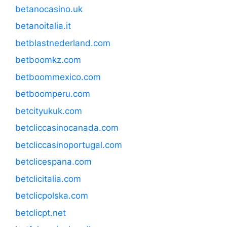
betanocasino.uk
betanoitalia.it
betblastnederland.com
betboomkz.com
betboommexico.com
betboomperu.com
betcityukuk.com
betcliccasinocanada.com
betcliccasinoportugal.com
betclicespana.com
betclicitalia.com
betclicpolska.com
betclicpt.net