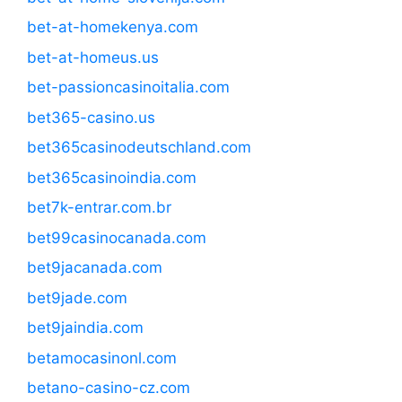
bet-at-homekenya.com
bet-at-homeus.us
bet-passioncasinoitalia.com
bet365-casino.us
bet365casinodeutschland.com
bet365casinoindia.com
bet7k-entrar.com.br
bet99casinocanada.com
bet9jacanada.com
bet9jade.com
bet9jaindia.com
betamocasinonl.com
betano-casino-cz.com