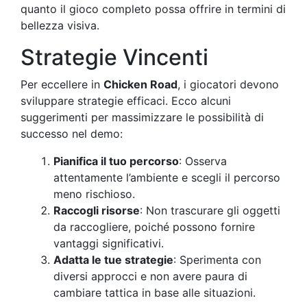
quanto il gioco completo possa offrire in termini di
bellezza visiva.
Strategie Vincenti
Per eccellere in
Chicken Road
, i giocatori devono
sviluppare strategie efficaci. Ecco alcuni
suggerimenti per massimizzare le possibilità di
successo nel demo:
Pianifica il tuo percorso
: Osserva
attentamente l’ambiente e scegli il percorso
meno rischioso.
Raccogli risorse
: Non trascurare gli oggetti
da raccogliere, poiché possono fornire
vantaggi significativi.
Adatta le tue strategie
: Sperimenta con
diversi approcci e non avere paura di
cambiare tattica in base alle situazioni.