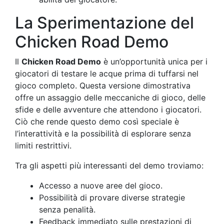
La Sperimentazione del
Chicken Road Demo
Il
Chicken Road Demo
è un’opportunità unica per i
giocatori di testare le acque prima di tuffarsi nel
gioco completo. Questa versione dimostrativa
offre un assaggio delle meccaniche di gioco, delle
sfide e delle avventure che attendono i giocatori.
Ciò che rende questo demo così speciale è
l’interattività e la possibilità di esplorare senza
limiti restrittivi.
Tra gli aspetti più interessanti del demo troviamo:
Accesso a nuove aree del gioco.
Possibilità di provare diverse strategie
senza penalità.
Feedback immediato sulle prestazioni di