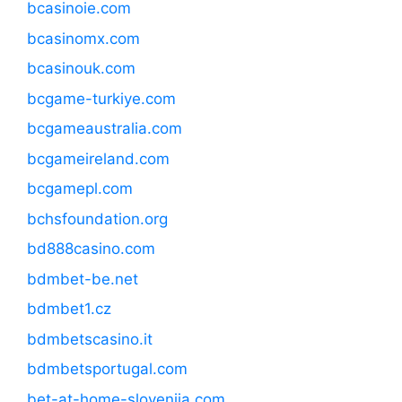
bcasinoie.com
bcasinomx.com
bcasinouk.com
bcgame-turkiye.com
bcgameaustralia.com
bcgameireland.com
bcgamepl.com
bchsfoundation.org
bd888casino.com
bdmbet-be.net
bdmbet1.cz
bdmbetscasino.it
bdmbetsportugal.com
bet-at-home-slovenija.com