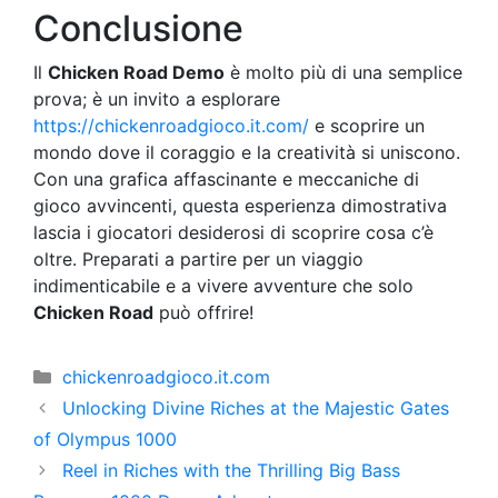
Conclusione
Il
Chicken Road Demo
è molto più di una semplice
prova; è un invito a esplorare
https://chickenroadgioco.it.com/
e scoprire un
mondo dove il coraggio e la creatività si uniscono.
Con una grafica affascinante e meccaniche di
gioco avvincenti, questa esperienza dimostrativa
lascia i giocatori desiderosi di scoprire cosa c’è
oltre. Preparati a partire per un viaggio
indimenticabile e a vivere avventure che solo
Chicken Road
può offrire!
Categorías
chickenroadgioco.it.com
Unlocking Divine Riches at the Majestic Gates
of Olympus 1000
Reel in Riches with the Thrilling Big Bass