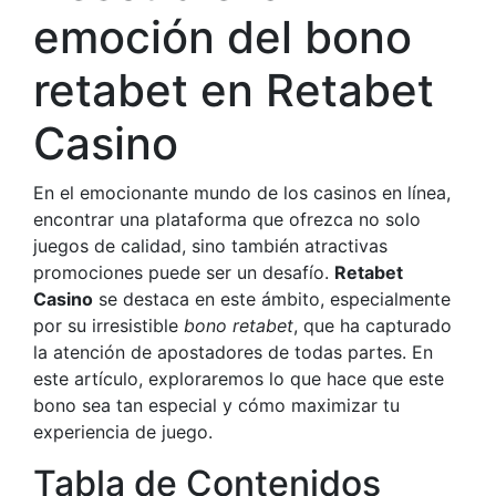
emoción del bono
retabet en Retabet
Casino
En el emocionante mundo de los casinos en línea,
encontrar una plataforma que ofrezca no solo
juegos de calidad, sino también atractivas
promociones puede ser un desafío.
Retabet
Casino
se destaca en este ámbito, especialmente
por su irresistible
bono retabet
, que ha capturado
la atención de apostadores de todas partes. En
este artículo, exploraremos lo que hace que este
bono sea tan especial y cómo maximizar tu
experiencia de juego.
Tabla de Contenidos