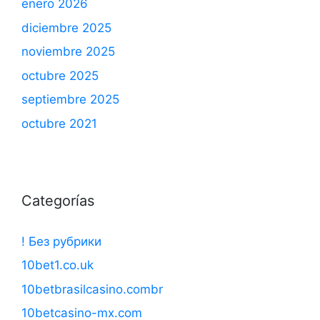
enero 2026
diciembre 2025
noviembre 2025
octubre 2025
septiembre 2025
octubre 2021
Categorías
! Без рубрики
10bet1.co.uk
10betbrasilcasino.combr
10betcasino-mx.com