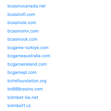
bcasinocanada.net
bcasinofi.com
bcasinoie.com
bcasinomx.com
bcasinouk.com
bcgame-turkiye.com
bcgameaustralia.com
bcgameireland.com
bcgamepl.com
bchsfoundation.org
bd888casino.com
bdmbet-be.net
bdmbet1.cz