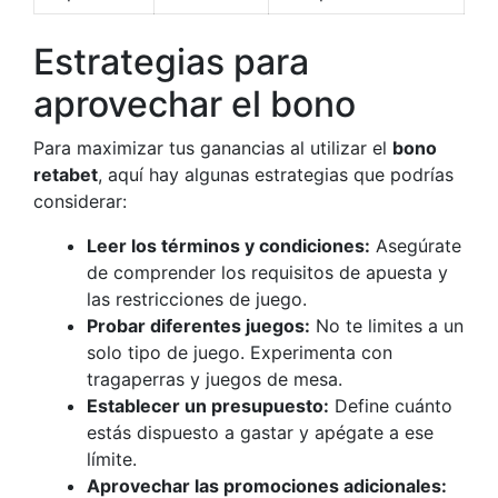
Estrategias para
aprovechar el bono
Para maximizar tus ganancias al utilizar el
bono
retabet
, aquí hay algunas estrategias que podrías
considerar:
Leer los términos y condiciones:
Asegúrate
de comprender los requisitos de apuesta y
las restricciones de juego.
Probar diferentes juegos:
No te limites a un
solo tipo de juego. Experimenta con
tragaperras y juegos de mesa.
Establecer un presupuesto:
Define cuánto
estás dispuesto a gastar y apégate a ese
límite.
Aprovechar las promociones adicionales: