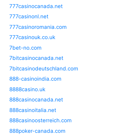
777casinocanada.net
777casinonl.net
777casinoromania.com
777casinouk.co.uk
7bet-no.com
7bitcasinocanada.net
7bitcasinodeutschland.com
888-casinoindia.com
8888casino.uk
888casinocanada.net
888casinoitalia.net
888casinoosterreich.com
888poker-canada.com