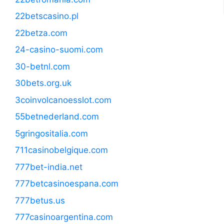
22betscasino.pl
22betza.com
24-casino-suomi.com
30-betnl.com
30bets.org.uk
3coinvolcanoesslot.com
55betnederland.com
5gringositalia.com
711casinobelgique.com
777bet-india.net
777betcasinoespana.com
777betus.us
777casinoargentina.com