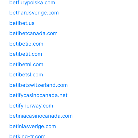
betfurypolska.com
bethardsverige.com
betibet.us
betibetcanada.com
betibetie.com
betibetit.com
betibetnl.com
betibetsl.com
betibetswitzerland.com
betifycasinocanada.net
betifynorway.com
betiniacasinocanada.com
betiniasverige.com
betking-tr.com