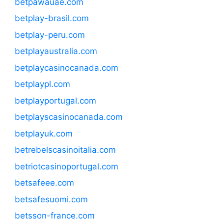
betpawauae.com
betplay-brasil.com
betplay-peru.com
betplayaustralia.com
betplaycasinocanada.com
betplaypl.com
betplayportugal.com
betplayscasinocanada.com
betplayuk.com
betrebelscasinoitalia.com
betriotcasinoportugal.com
betsafeee.com
betsafesuomi.com
betsson-france.com