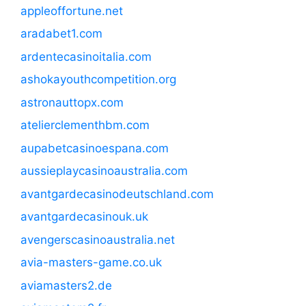
appleoffortune.net
aradabet1.com
ardentecasinoitalia.com
ashokayouthcompetition.org
astronauttopx.com
atelierclementhbm.com
aupabetcasinoespana.com
aussieplaycasinoaustralia.com
avantgardecasinodeutschland.com
avantgardecasinouk.uk
avengerscasinoaustralia.net
avia-masters-game.co.uk
aviamasters2.de