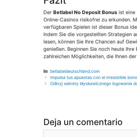
Fazit
Der
Betlabel No Deposit Bonus
ist eine
Online-Casinos risikofrei zu erkunden. 
verfügbaren Spielen ist dieser Bonus ide
Indem Sie die vorgestellten Strategien
lesen, können Sie Ihre Chancen auf Gew
genießen. Beginnen Sie noch heute Ihre 
zahlreichen Möglichkeiten, die Ihnen de
Categorías
betlabeldeutschland.com
Impulsa tus apuestas con el irresistible bon
Odkryj sekrety błyskawicznego logowania d
Deja un comentario
Comentario