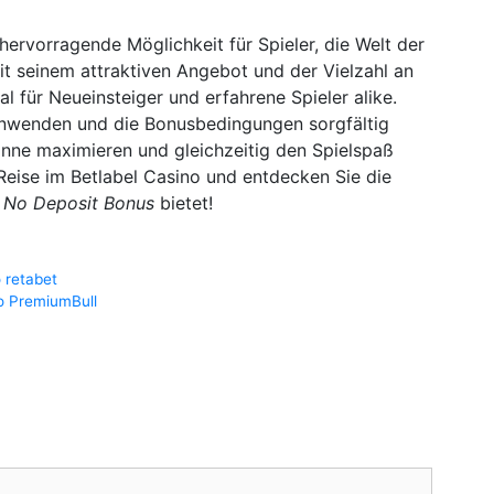
 hervorragende Möglichkeit für Spieler, die Welt der
Mit seinem attraktiven Angebot und der Vielzahl an
al für Neueinsteiger und erfahrene Spieler alike.
 anwenden und die Bonusbedingungen sorgfältig
inne maximieren und gleichzeitig den Spielspaß
Reise im Betlabel Casino und entdecken Sie die
r
No Deposit Bonus
bietet!
o retabet
o PremiumBull