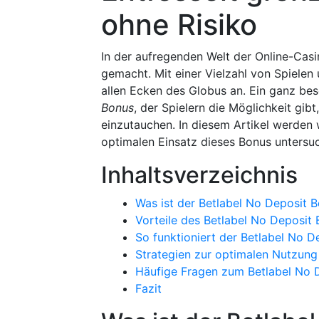
ohne Risiko
In der aufregenden Welt der Online-Casi
gemacht. Mit einer Vielzahl von Spielen
allen Ecken des Globus an. Ein ganz bes
Bonus
, der Spielern die Möglichkeit gib
einzutauchen. In diesem Artikel werden 
optimalen Einsatz dieses Bonus untersu
Inhaltsverzeichnis
Was ist der Betlabel No Deposit 
Vorteile des Betlabel No Deposit
So funktioniert der Betlabel No D
Strategien zur optimalen Nutzun
Häufige Fragen zum Betlabel No 
Fazit