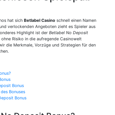
nos hat sich
Betlabel Casino
schnell einen Namen
 und verlockenden Angeboten zieht es Spieler aus
onderes Highlight ist der
Betlabel No Deposit
t, ohne Risiko in die aufregende Casinowelt
wir die Merkmale, Vorzüge und Strategien für den
chen.
Bonus?
 Bonus
eposit Bonus
g des Bonuses
Deposit Bonus