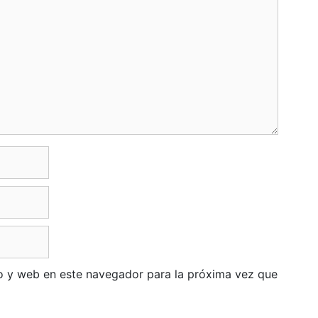
o y web en este navegador para la próxima vez que