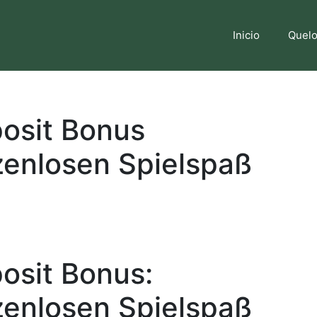
Inicio
Quelo
posit Bonus
zenlosen Spielspaß
osit Bonus:
zenlosen Spielspaß