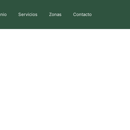
nio
Servicios
Zonas
Contacto