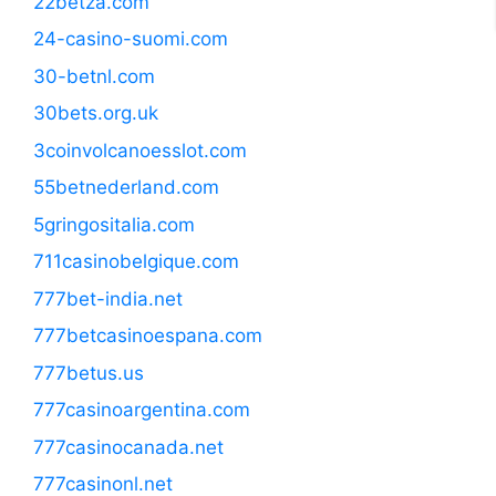
22betza.com
24-casino-suomi.com
30-betnl.com
30bets.org.uk
3coinvolcanoesslot.com
55betnederland.com
5gringositalia.com
711casinobelgique.com
777bet-india.net
777betcasinoespana.com
777betus.us
777casinoargentina.com
777casinocanada.net
777casinonl.net