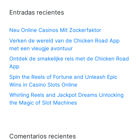
Entradas recientes
Neu Online Casinos Mit Zockerfaktor
Verken de wereld van de Chicken Road App
met een vleugje avontuur
Ontdek de smakelijke reis met de Chicken Road
App
Spin the Reels of Fortune and Unleash Epic
Wins in Casino Slots Online
Whirling Reels and Jackpot Dreams Unlocking
the Magic of Slot Machines
Comentarios recientes