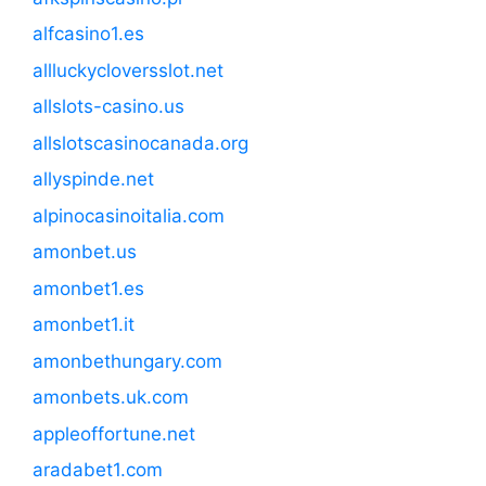
alfcasino1.es
allluckycloversslot.net
allslots-casino.us
allslotscasinocanada.org
allyspinde.net
alpinocasinoitalia.com
amonbet.us
amonbet1.es
amonbet1.it
amonbethungary.com
amonbets.uk.com
appleoffortune.net
aradabet1.com