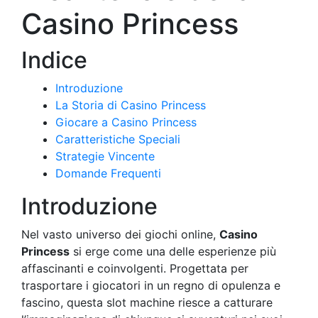
Casino Princess
Indice
Introduzione
La Storia di Casino Princess
Giocare a Casino Princess
Caratteristiche Speciali
Strategie Vincente
Domande Frequenti
Introduzione
Nel vasto universo dei giochi online,
Casino
Princess
si erge come una delle esperienze più
affascinanti e coinvolgenti. Progettata per
trasportare i giocatori in un regno di opulenza e
fascino, questa slot machine riesce a catturare