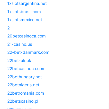
1xslotsargentina.net
1xslotsbrasil.com
1xslotsmexico.net
2
20betcasinoca.com
21-casino.us
22-bet-danmark.com
22bet-uk.uk
22betcasinoca.com
22bethungary.net
22betnigeria.net
22betromania.com
22betscasino.pl