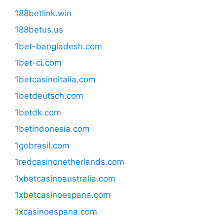
188betlink.win
188betus.us
1bet-bangladesh.com
1bet-ci.com
1betcasinoitalia.com
1betdeutsch.com
1betdk.com
1betindonesia.com
1gobrasil.com
1redcasinonetherlands.com
1xbetcasinoaustralia.com
1xbetcasinoespana.com
1xcasinoespana.com