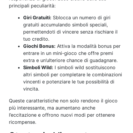
principali peculiarità:
Giri Gratuiti:
Sblocca un numero di giri
gratuiti accumulando simboli speciali,
permettendoti di vincere senza rischiare il
tuo credito.
Giochi Bonus:
Attiva la modalità bonus per
entrare in un mini-gioco che offre premi
extra e un’ulteriore chance di guadagnare.
Simboli Wild:
I simboli wild sostituiscono
altri simboli per completare le combinazioni
vincenti e potenziare le tue possibilità di
vincita.
Queste caratteristiche non solo rendono il gioco
più interessante, ma aumentano anche
l’eccitazione e offrono nuovi modi per ottenere
ricompense.