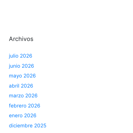
Archivos
julio 2026
junio 2026
mayo 2026
abril 2026
marzo 2026
febrero 2026
enero 2026
diciembre 2025