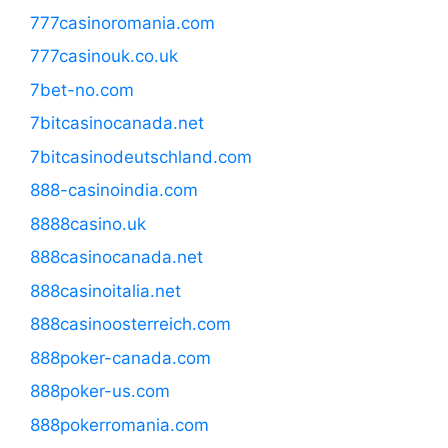
777casinoromania.com
777casinouk.co.uk
7bet-no.com
7bitcasinocanada.net
7bitcasinodeutschland.com
888-casinoindia.com
8888casino.uk
888casinocanada.net
888casinoitalia.net
888casinoosterreich.com
888poker-canada.com
888poker-us.com
888pokerromania.com