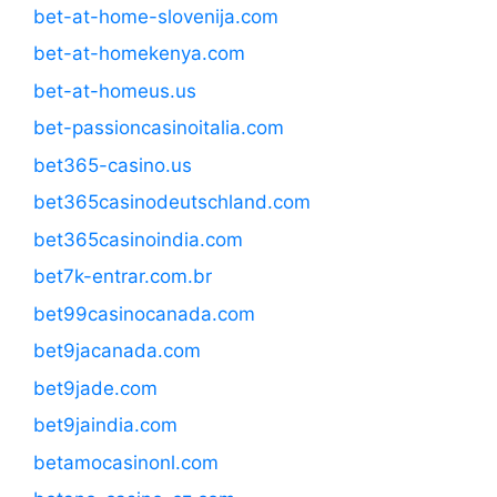
bet-at-home-slovenija.com
bet-at-homekenya.com
bet-at-homeus.us
bet-passioncasinoitalia.com
bet365-casino.us
bet365casinodeutschland.com
bet365casinoindia.com
bet7k-entrar.com.br
bet99casinocanada.com
bet9jacanada.com
bet9jade.com
bet9jaindia.com
betamocasinonl.com