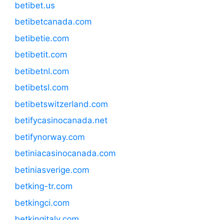
betibet.us
betibetcanada.com
betibetie.com
betibetit.com
betibetnl.com
betibetsl.com
betibetswitzerland.com
betifycasinocanada.net
betifynorway.com
betiniacasinocanada.com
betiniasverige.com
betking-tr.com
betkingci.com
betkingitaly.com