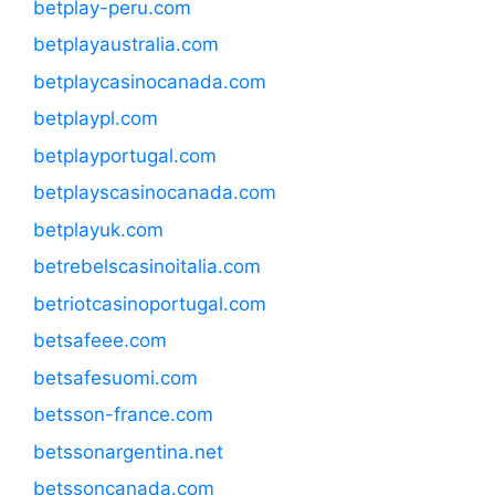
betplay-peru.com
betplayaustralia.com
betplaycasinocanada.com
betplaypl.com
betplayportugal.com
betplayscasinocanada.com
betplayuk.com
betrebelscasinoitalia.com
betriotcasinoportugal.com
betsafeee.com
betsafesuomi.com
betsson-france.com
betssonargentina.net
betssoncanada.com