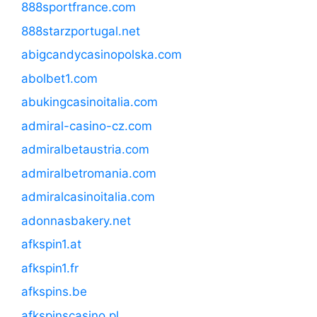
888sportfrance.com
888starzportugal.net
abigcandycasinopolska.com
abolbet1.com
abukingcasinoitalia.com
admiral-casino-cz.com
admiralbetaustria.com
admiralbetromania.com
admiralcasinoitalia.com
adonnasbakery.net
afkspin1.at
afkspin1.fr
afkspins.be
afkspinscasino.pl