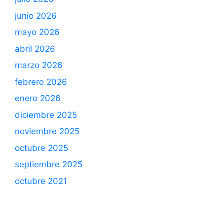
junio 2026
mayo 2026
abril 2026
marzo 2026
febrero 2026
enero 2026
diciembre 2025
noviembre 2025
octubre 2025
septiembre 2025
octubre 2021