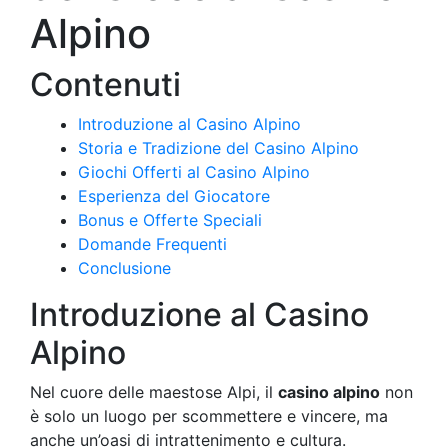
Alpino
Contenuti
Introduzione al Casino Alpino
Storia e Tradizione del Casino Alpino
Giochi Offerti al Casino Alpino
Esperienza del Giocatore
Bonus e Offerte Speciali
Domande Frequenti
Conclusione
Introduzione al Casino
Alpino
Nel cuore delle maestose Alpi, il
casino alpino
non
è solo un luogo per scommettere e vincere, ma
anche un’oasi di intrattenimento e cultura.