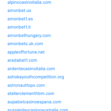
alpinocasinoitalia.com
amonbet.us
amonbet1.es
amonbet1.it
amonbethungary.com
amonbets.uk.com
appleoffortune.net
aradabet1.com
ardentecasinoitalia.com
ashokayouthcompetition.org
astronauttopx.com
atelierclementhbm.com
aupabetcasinoespana.com
aussieplaycasinoaustralia.com