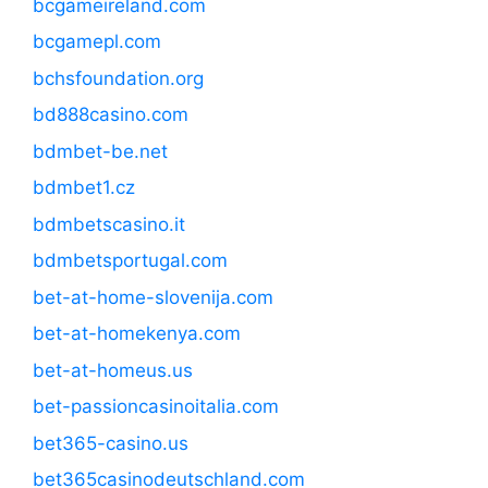
bcgameireland.com
bcgamepl.com
bchsfoundation.org
bd888casino.com
bdmbet-be.net
bdmbet1.cz
bdmbetscasino.it
bdmbetsportugal.com
bet-at-home-slovenija.com
bet-at-homekenya.com
bet-at-homeus.us
bet-passioncasinoitalia.com
bet365-casino.us
bet365casinodeutschland.com