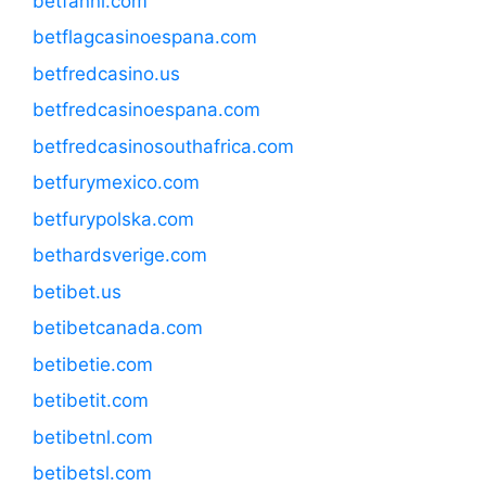
betfannl.com
betflagcasinoespana.com
betfredcasino.us
betfredcasinoespana.com
betfredcasinosouthafrica.com
betfurymexico.com
betfurypolska.com
bethardsverige.com
betibet.us
betibetcanada.com
betibetie.com
betibetit.com
betibetnl.com
betibetsl.com