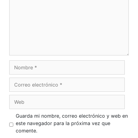
Nombre
Correo
electrónico
Web
Guarda mi nombre, correo electrónico y web en
este navegador para la próxima vez que
comente.