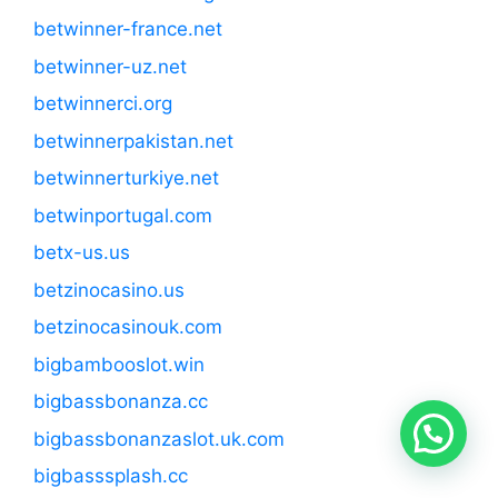
betwinner-france.net
betwinner-uz.net
betwinnerci.org
betwinnerpakistan.net
betwinnerturkiye.net
betwinportugal.com
betx-us.us
betzinocasino.us
betzinocasinouk.com
bigbambooslot.win
bigbassbonanza.cc
bigbassbonanzaslot.uk.com
bigbasssplash.cc