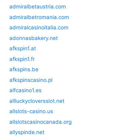
admiralbetaustria.com
admiralbetromania.com
admiralcasinoitalia.com
adonnasbakery.net
afkspin1.at
afkspin1.fr
afkspins.be
afkspinscasino.pl
alfcasino1.es
allluckycloversslot.net
allslots-casino.us
allslotscasinocanada.org
allyspinde.net