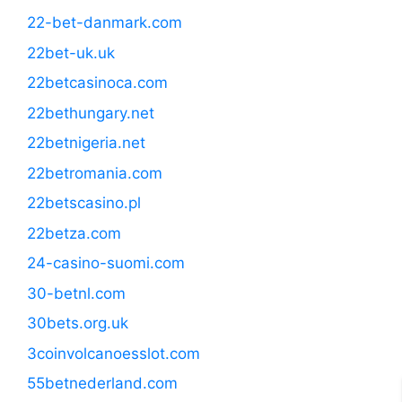
22-bet-danmark.com
22bet-uk.uk
22betcasinoca.com
22bethungary.net
22betnigeria.net
22betromania.com
22betscasino.pl
22betza.com
24-casino-suomi.com
30-betnl.com
30bets.org.uk
3coinvolcanoesslot.com
55betnederland.com