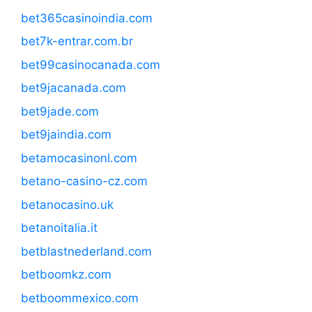
bet365casinoindia.com
bet7k-entrar.com.br
bet99casinocanada.com
bet9jacanada.com
bet9jade.com
bet9jaindia.com
betamocasinonl.com
betano-casino-cz.com
betanocasino.uk
betanoitalia.it
betblastnederland.com
betboomkz.com
betboommexico.com