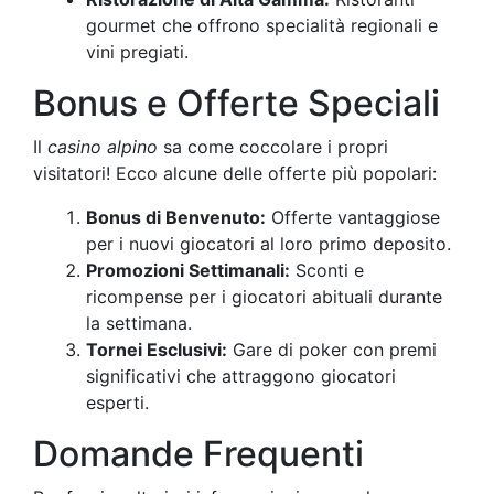
gourmet che offrono specialità regionali e
vini pregiati.
Bonus e Offerte Speciali
Il
casino alpino
sa come coccolare i propri
visitatori! Ecco alcune delle offerte più popolari:
Bonus di Benvenuto:
Offerte vantaggiose
per i nuovi giocatori al loro primo deposito.
Promozioni Settimanali:
Sconti e
ricompense per i giocatori abituali durante
la settimana.
Tornei Esclusivi:
Gare di poker con premi
significativi che attraggono giocatori
esperti.
Domande Frequenti