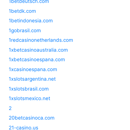
1betdeutsch.com
1betdk.com
1betindonesia.com
1gobrasil.com
1redcasinonetherlands.com
1xbetcasinoaustralia.com
1xbetcasinoespana.com
1xcasinoespana.com
1xslotsargentina.net
1xslotsbrasil.com
1xslotsmexico.net
2
20betcasinoca.com
21-casino.us