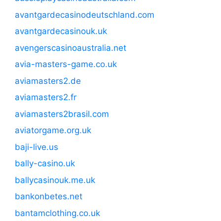
avantgardecasinodeutschland.com
avantgardecasinouk.uk
avengerscasinoaustralia.net
avia-masters-game.co.uk
aviamasters2.de
aviamasters2.fr
aviamasters2brasil.com
aviatorgame.org.uk
baji-live.us
bally-casino.uk
ballycasinouk.me.uk
bankonbetes.net
bantamclothing.co.uk