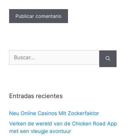
Buscar:
Entradas recientes
Neu Online Casinos Mit Zockerfaktor
Verken de wereld van de Chicken Road App
met een vleugje avontuur