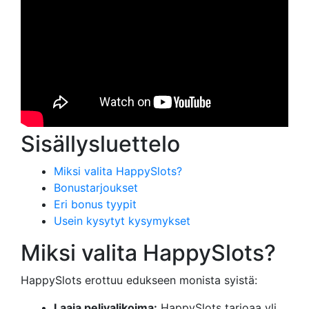
Sisällysluettelo
Miksi valita HappySlots?
Bonustarjoukset
Eri bonus tyypit
Usein kysytyt kysymykset
Miksi valita HappySlots?
HappySlots erottuu edukseen monista syistä:
Laaja pelivalikoima:
HappySlots tarjoaa yli