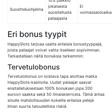
10% palkkio
jokaisesta
Ei
Suositteluohjelma
suositellusta
voimassaoloaika
pelaajasta
Eri bonus tyypit
HappySlots tarjoaa useita erilaisia bonustyyppejä,
joista pelaajat voivat valita itselleen sopivimman.
Tarkastellaan näitä bonuksia tarkemmin:
Tervetulobonus
Tervetulobonus on loistava tapa aloittaa matka
HappySlots-kasinolla. Uudet pelaajat saavat
ensitalletuksestaan 100% bonuksen jopa 200
euroon saakka sekä 50 ilmaiskierrosta. Tämä antaa
sinulle mahdollisuuden kokeilla erilaisia pelejä
ilman suurta taloudellista riskiä.