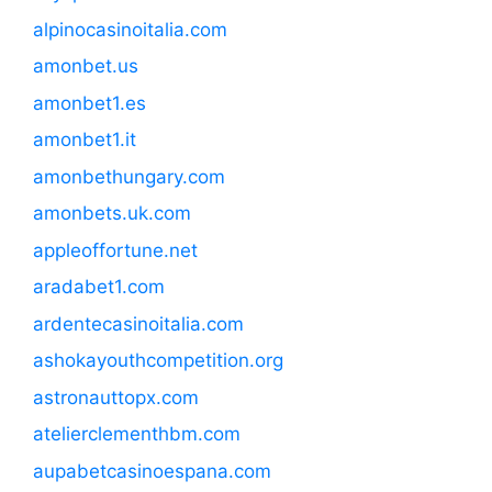
alpinocasinoitalia.com
amonbet.us
amonbet1.es
amonbet1.it
amonbethungary.com
amonbets.uk.com
appleoffortune.net
aradabet1.com
ardentecasinoitalia.com
ashokayouthcompetition.org
astronauttopx.com
atelierclementhbm.com
aupabetcasinoespana.com