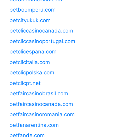
betboomperu.com
betcityukuk.com
betcliccasinocanada.com
betcliccasinoportugal.com
betclicespana.com
betclicitalia.com
betclicpolska.com
betclicpt.net
betfaircasinobrasil.com
betfaircasinocanada.com
betfaircasinoromania.com
betfanarentina.com
betfande.com