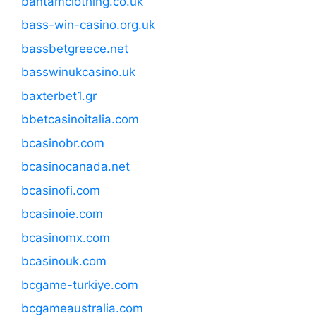
bantamclothing.co.uk
bass-win-casino.org.uk
bassbetgreece.net
basswinukcasino.uk
baxterbet1.gr
bbetcasinoitalia.com
bcasinobr.com
bcasinocanada.net
bcasinofi.com
bcasinoie.com
bcasinomx.com
bcasinouk.com
bcgame-turkiye.com
bcgameaustralia.com