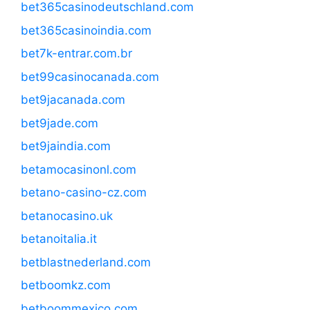
bet365casinodeutschland.com
bet365casinoindia.com
bet7k-entrar.com.br
bet99casinocanada.com
bet9jacanada.com
bet9jade.com
bet9jaindia.com
betamocasinonl.com
betano-casino-cz.com
betanocasino.uk
betanoitalia.it
betblastnederland.com
betboomkz.com
betboommexico.com