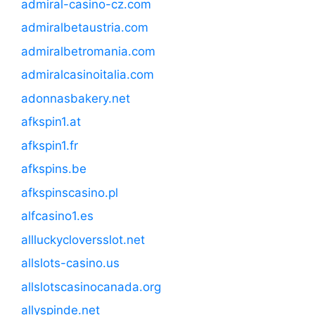
admiral-casino-cz.com
admiralbetaustria.com
admiralbetromania.com
admiralcasinoitalia.com
adonnasbakery.net
afkspin1.at
afkspin1.fr
afkspins.be
afkspinscasino.pl
alfcasino1.es
allluckycloversslot.net
allslots-casino.us
allslotscasinocanada.org
allyspinde.net