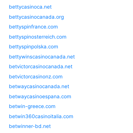
bettycasinoca.net
bettycasinocanada.org
bettyspinfrance.com
bettyspinosterreich.com
bettyspinpolska.com
bettywinscasinocanada.net
betvictorcasinocanada.net
betvictorcasinonz.com
betwaycasinocanada.net
betwaycasinoespana.com
betwin-greece.com
betwin360casinoitalia.com
betwinner-bd.net