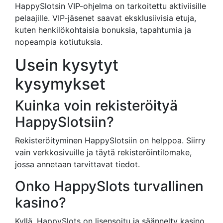
HappySlotsin VIP-ohjelma on tarkoitettu aktiviisille
pelaajille. VIP-jäsenet saavat eksklusiivisia etuja,
kuten henkilökohtaisia bonuksia, tapahtumia ja
nopeampia kotiutuksia.
Usein kysytyt
kysymykset
Kuinka voin rekisteröityä
HappySlotsiin?
Rekisteröityminen HappySlotsiin on helppoa. Siirry
vain verkkosivuille ja täytä rekisteröintilomake,
jossa annetaan tarvittavat tiedot.
Onko HappySlots turvallinen
kasino?
Kyllä, HappySlots on lisensoitu ja säännelty kasino,