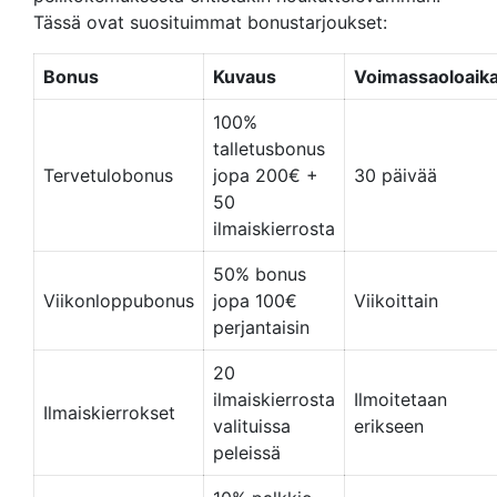
Tässä ovat suosituimmat bonustarjoukset:
Bonus
Kuvaus
Voimassaoloaik
100%
talletusbonus
Tervetulobonus
jopa 200€ +
30 päivää
50
ilmaiskierrosta
50% bonus
Viikonloppubonus
jopa 100€
Viikoittain
perjantaisin
20
ilmaiskierrosta
Ilmoitetaan
Ilmaiskierrokset
valituissa
erikseen
peleissä