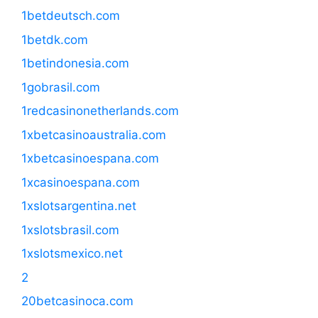
1betdeutsch.com
1betdk.com
1betindonesia.com
1gobrasil.com
1redcasinonetherlands.com
1xbetcasinoaustralia.com
1xbetcasinoespana.com
1xcasinoespana.com
1xslotsargentina.net
1xslotsbrasil.com
1xslotsmexico.net
2
20betcasinoca.com