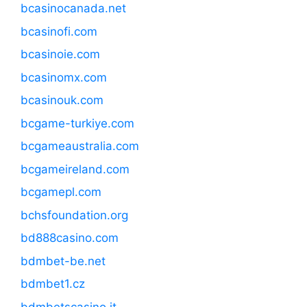
bcasinocanada.net
bcasinofi.com
bcasinoie.com
bcasinomx.com
bcasinouk.com
bcgame-turkiye.com
bcgameaustralia.com
bcgameireland.com
bcgamepl.com
bchsfoundation.org
bd888casino.com
bdmbet-be.net
bdmbet1.cz
bdmbetscasino.it