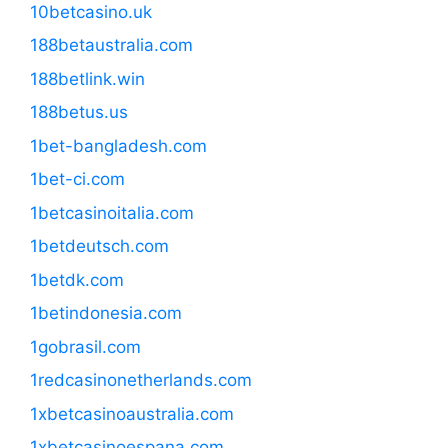
10betcasino.uk
188betaustralia.com
188betlink.win
188betus.us
1bet-bangladesh.com
1bet-ci.com
1betcasinoitalia.com
1betdeutsch.com
1betdk.com
1betindonesia.com
1gobrasil.com
1redcasinonetherlands.com
1xbetcasinoaustralia.com
1xbetcasinoespana.com