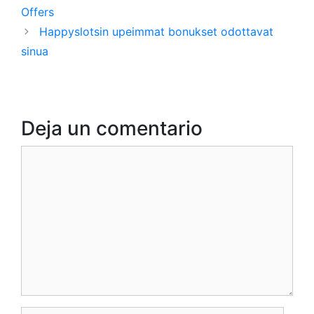
Offers
Happyslotsin upeimmat bonukset odottavat
sinua
Deja un comentario
Comentario