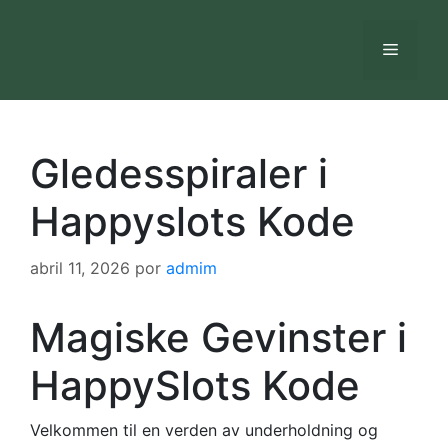
Saltar
al
Menú
contenido
Gledesspiraler i
Happyslots Kode
abril 11, 2026
por
admim
Magiske Gevinster i
HappySlots Kode
Velkommen til en verden av underholdning og