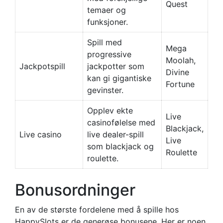
Quest
temaer og
funksjoner.
Spill med
Mega
progressive
Moolah,
Jackpotspill
jackpotter som
Divine
kan gi gigantiske
Fortune
gevinster.
Opplev ekte
Live
casinofølelse med
Blackjack,
Live casino
live dealer-spill
Live
som blackjack og
Roulette
roulette.
Bonusordninger
En av de største fordelene med å spille hos
HappySlots er de generøse bonusene. Her er noen