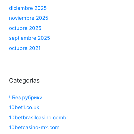
diciembre 2025
noviembre 2025
octubre 2025
septiembre 2025
octubre 2021
Categorías
! Без рубрики
10bet1.co.uk
10betbrasilcasino.combr
10betcasino-mx.com