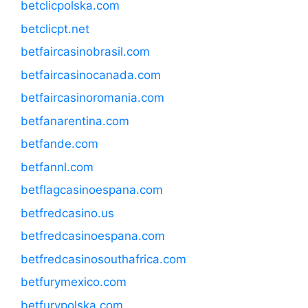
betclicpolska.com
betclicpt.net
betfaircasinobrasil.com
betfaircasinocanada.com
betfaircasinoromania.com
betfanarentina.com
betfande.com
betfannl.com
betflagcasinoespana.com
betfredcasino.us
betfredcasinoespana.com
betfredcasinosouthafrica.com
betfurymexico.com
betfurypolska.com