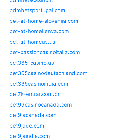
bdmbetsportugal.com
bet-at-home-slovenija.com
bet-at-homekenya.com
bet-at-homeus.us
bet-passioncasinoitalia.com
bet365-casino.us
bet365casinodeutschland.com
bet365casinoindia.com
bet7k-entrar.com.br
bet99casinocanada.com
bet9jacanada.com
bet9jade.com
bet9jaindia.com