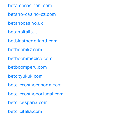
betamocasinonl.com
betano-casino-cz.com
betanocasino.uk
betanoitalia.it
betblastnederland.com
betboomkz.com
betboommexico.com
betboomperu.com
betcityukuk.com
betcliccasinocanada.com
betcliccasinoportugal.com
betclicespana.com
betclicitalia.com