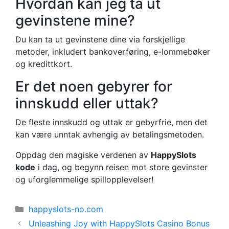
Hvordan kan jeg ta ut
gevinstene mine?
Du kan ta ut gevinstene dine via forskjellige
metoder, inkludert bankoverføring, e-lommebøker
og kredittkort.
Er det noen gebyrer for
innskudd eller uttak?
De fleste innskudd og uttak er gebyrfrie, men det
kan være unntak avhengig av betalingsmetoden.
Oppdag den magiske verdenen av
HappySlots
kode
i dag, og begynn reisen mot store gevinster
og uforglemmelige spillopplevelser!
Categorías
happyslots-no.com
Unleashing Joy with HappySlots Casino Bonus