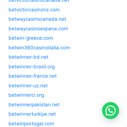
betvictorcasinocanada.net
betvictorcasinonz.com
betwaycasinocanada.net
betwaycasinoespana.com
betwin-greece.com
betwin360casinoitalia.com
betwinner-bd.net
betwinner-brasil.org
betwinner-france.net
betwinner-uz.net
betwinnerci.org
betwinnerpakistan.net
betwinnerturkiye.net
betwinportugal.com