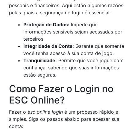
pessoais e financeiros. Aqui estão algumas razões
pelas quais a segurança no login é essencial:
Proteção de Dados:
Impede que
informações sensíveis sejam acessadas por
terceiros.
Integridade da Conta:
Garante que somente
você tenha acesso à sua conta de jogo.
Tranquilidade:
Permite que você jogue com
confiança, sabendo que suas informações
estão seguras.
Como Fazer o Login no
ESC Online?
Fazer o
esc online login
é um processo rápido e
simples. Siga os passos abaixo para acessar sua
conta: