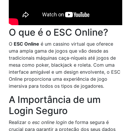
O que é o ESC Online?
O
ESC Online
é um cassino virtual que oferece
uma ampla gama de jogos que vão desde as
tradicionais máquinas caça-níqueis até jogos de
mesa como poker, blackjack e roleta. Com uma
interface amigável e um design envolvente, o ESC
Online proporciona uma experiência de jogo
imersiva para todos os tipos de jogadores.
A Importância de um
Login Seguro
Realizar o
esc online login
de forma segura é
crucial para garantir a proteção dos seus dados