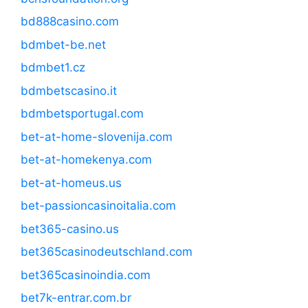
bd888casino.com
bdmbet-be.net
bdmbet1.cz
bdmbetscasino.it
bdmbetsportugal.com
bet-at-home-slovenija.com
bet-at-homekenya.com
bet-at-homeus.us
bet-passioncasinoitalia.com
bet365-casino.us
bet365casinodeutschland.com
bet365casinoindia.com
bet7k-entrar.com.br