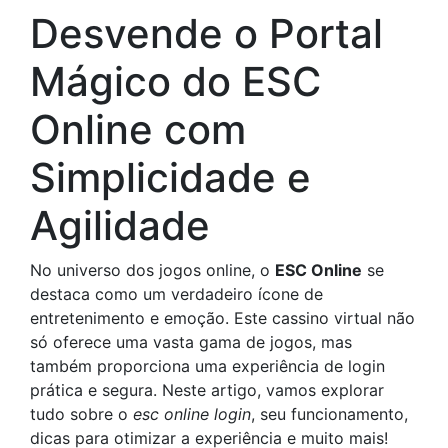
Desvende o Portal
Mágico do ESC
Online com
Simplicidade e
Agilidade
No universo dos jogos online, o
ESC Online
se
destaca como um verdadeiro ícone de
entretenimento e emoção. Este cassino virtual não
só oferece uma vasta gama de jogos, mas
também proporciona uma experiência de login
prática e segura. Neste artigo, vamos explorar
tudo sobre o
esc online login
, seu funcionamento,
dicas para otimizar a experiência e muito mais!