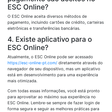
ESC Online?
O ESC Online aceita diversos métodos de
pagamento, incluindo cartões de crédito, carteiras
eletrônicas e transferências bancárias.
4. Existe aplicativo para o
ESC Online?
Atualmente, o ESC Online pode ser acessado
https://esc-online-pt.com/
diretamente através do
navegador de seu dispositivo, mas um aplicativo
está em desenvolvimento para uma experiência
mais otimizada.
Com todas essas informações, você está pronto
para aproveitar ao máximo sua experiência no
ESC Online. Lembre-se sempre de fazer login de
forma segura e seguir as melhores práticas para