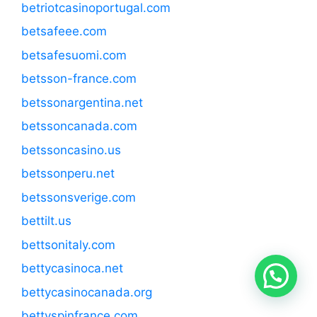
betriotcasinoportugal.com
betsafeee.com
betsafesuomi.com
betsson-france.com
betssonargentina.net
betssoncanada.com
betssoncasino.us
betssonperu.net
betssonsverige.com
bettilt.us
bettsonitaly.com
bettycasinoca.net
bettycasinocanada.org
bettyspinfrance.com