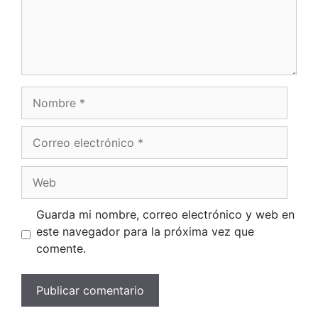
Nombre
Correo
electrónico
Web
Guarda mi nombre, correo electrónico y web en
este navegador para la próxima vez que
comente.