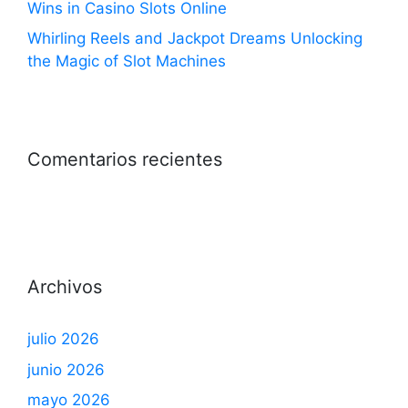
Wins in Casino Slots Online
Whirling Reels and Jackpot Dreams Unlocking
the Magic of Slot Machines
Comentarios recientes
Archivos
julio 2026
junio 2026
mayo 2026