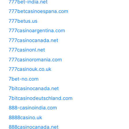
777bet-india.net
777betcasinoespana.com
777betus.us
777casinoargentina.com
777casinocanada.net
777casinonl.net
777casinoromania.com
777casinouk.co.uk
7bet-no.com
7bitcasinocanada.net
7bitcasinodeutschland.com
888-casinoindia.com
8888casino.uk
888casinocanada.net