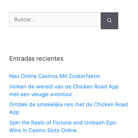
Buscar:
Entradas recientes
Neu Online Casinos Mit Zockerfaktor
Verken de wereld van de Chicken Road App
met een vleugje avontuur
Ontdek de smakelijke reis met de Chicken Road
App
Spin the Reels of Fortune and Unleash Epic
Wins in Casino Slots Online