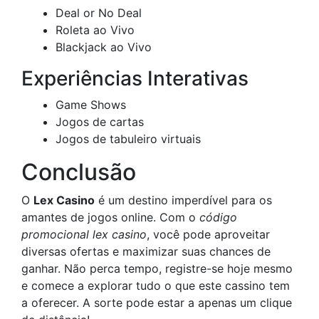
Deal or No Deal
Roleta ao Vivo
Blackjack ao Vivo
Experiências Interativas
Game Shows
Jogos de cartas
Jogos de tabuleiro virtuais
Conclusão
O
Lex Casino
é um destino imperdível para os
amantes de jogos online. Com o
código
promocional lex casino
, você pode aproveitar
diversas ofertas e maximizar suas chances de
ganhar. Não perca tempo, registre-se hoje mesmo
e comece a explorar tudo o que este cassino tem
a oferecer. A sorte pode estar a apenas um clique