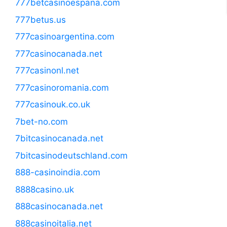
777betcasinoespana.com
777betus.us
777casinoargentina.com
777casinocanada.net
777casinonl.net
777casinoromania.com
777casinouk.co.uk
7bet-no.com
7bitcasinocanada.net
7bitcasinodeutschland.com
888-casinoindia.com
8888casino.uk
888casinocanada.net
888casinoitalia.net