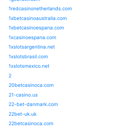
1redcasinonetherlands.com
1xbetcasinoaustralia.com
1xbetcasinoespana.com
1xcasinoespana.com
1xslotsargentina.net
1xslotsbrasil.com
1xslotsmexico.net
2
20betcasinoca.com
21-casino.us
22-bet-danmark.com
22bet-uk.uk
22betcasinoca.com