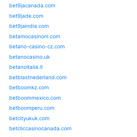
bet9jacanada.com
bet9jade.com
bet9jaindia.com
betamocasinonl.com
betano-casino-cz.com
betanocasino.uk
betanoitalia.it
betblastnederland.com
betboomkz.com
betboommexico.com
betboomperu.com
betcityukuk.com
betcliccasinocanada.com