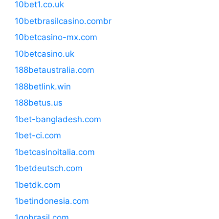
10bet1.co.uk
10betbrasilcasino.combr
10betcasino-mx.com
10betcasino.uk
188betaustralia.com
188betlink.win
188betus.us
1bet-bangladesh.com
1bet-ci.com
1betcasinoitalia.com
1betdeutsch.com
1betdk.com
1betindonesia.com
1gobrasil.com