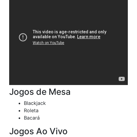
Jogos de Mesa
Blackjack
Roleta
Bacará
Jogos Ao Vivo