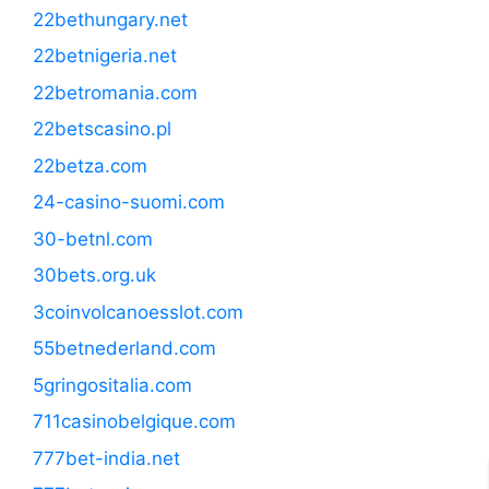
22bethungary.net
22betnigeria.net
22betromania.com
22betscasino.pl
22betza.com
24-casino-suomi.com
30-betnl.com
30bets.org.uk
3coinvolcanoesslot.com
55betnederland.com
5gringositalia.com
711casinobelgique.com
777bet-india.net