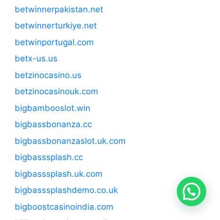
betwinnerpakistan.net
betwinnerturkiye.net
betwinportugal.com
betx-us.us
betzinocasino.us
betzinocasinouk.com
bigbambooslot.win
bigbassbonanza.cc
bigbassbonanzaslot.uk.com
bigbasssplash.cc
bigbasssplash.uk.com
bigbasssplashdemo.co.uk
bigboostcasinoindia.com