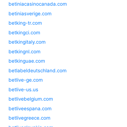
betiniacasinocanada.com
betiniasverige.com
betking-tr.com
betkingci.com
betkingitaly.com
betkingnl.com
betkinguae.com
betlabeldeutschland.com
betlive-ge.com
betlive-us.us
betlivebelgium.com
betliveespana.com
betlivegreece.com