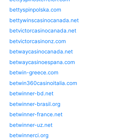
bettyspinpolska.com
bettywinscasinocanada.net
betvictorcasinocanada.net
betvictorcasinonz.com
betwaycasinocanada.net
betwaycasinoespana.com
betwin-greece.com
betwin360casinoitalia.com
betwinner-bd.net
betwinner-brasil.org
betwinner-france.net
betwinner-uz.net
betwinnerci.org