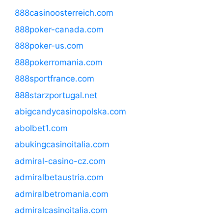
888casinoosterreich.com
888poker-canada.com
888poker-us.com
888pokerromania.com
888sportfrance.com
888starzportugal.net
abigcandycasinopolska.com
abolbet1.com
abukingcasinoitalia.com
admiral-casino-cz.com
admiralbetaustria.com
admiralbetromania.com
admiralcasinoitalia.com