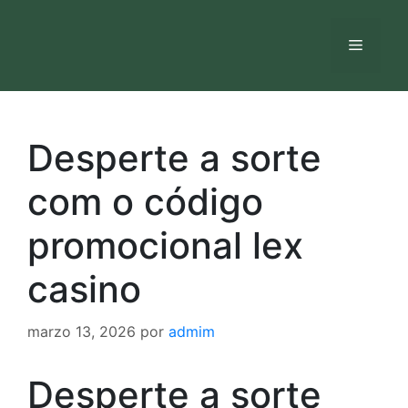
Saltar
al
Menú
contenido
Desperte a sorte
com o código
promocional lex
casino
marzo 13, 2026
por
admim
Desperte a sorte