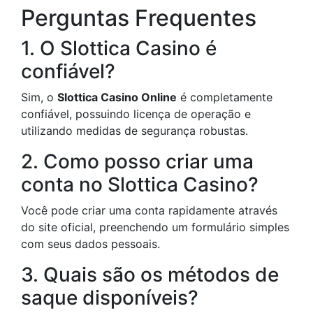
Perguntas Frequentes
1. O Slottica Casino é
confiável?
Sim, o
Slottica Casino Online
é completamente
confiável, possuindo licença de operação e
utilizando medidas de segurança robustas.
2. Como posso criar uma
conta no Slottica Casino?
Você pode criar uma conta rapidamente através
do site oficial, preenchendo um formulário simples
com seus dados pessoais.
3. Quais são os métodos de
saque disponíveis?