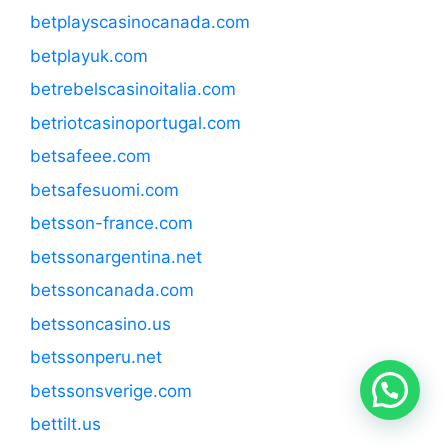
betplayscasinocanada.com
betplayuk.com
betrebelscasinoitalia.com
betriotcasinoportugal.com
betsafeee.com
betsafesuomi.com
betsson-france.com
betssonargentina.net
betssoncanada.com
betssoncasino.us
betssonperu.net
betssonsverige.com
bettilt.us