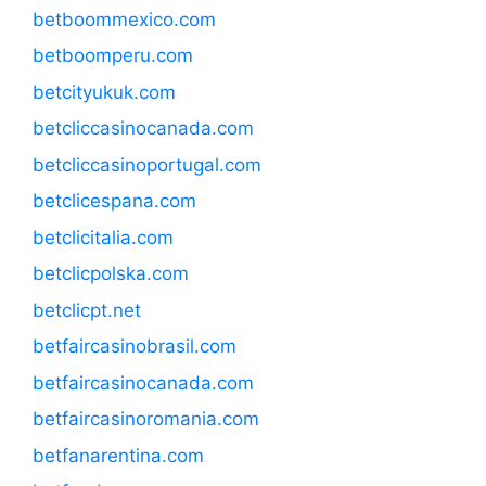
betboommexico.com
betboomperu.com
betcityukuk.com
betcliccasinocanada.com
betcliccasinoportugal.com
betclicespana.com
betclicitalia.com
betclicpolska.com
betclicpt.net
betfaircasinobrasil.com
betfaircasinocanada.com
betfaircasinoromania.com
betfanarentina.com