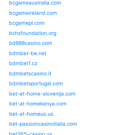
bcgameaustralia.com
bcgameireland.com
bcgamepl.com
bchsfoundation.org
bd888casino.com
bdmbet-be.net
bdmbet1.cz
bdmbetscasino.it
bdmbetsportugal.com
bet-at-home-slovenija.com
bet-at-homekenya.com
bet-at-homeus.us
bet-passioncasinoitalia.com
bet365-casino.us