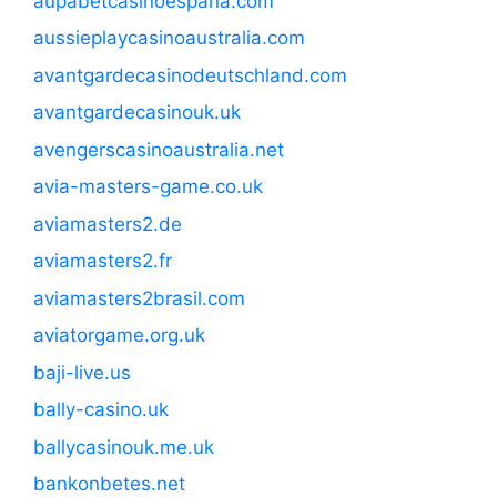
aupabetcasinoespana.com
aussieplaycasinoaustralia.com
avantgardecasinodeutschland.com
avantgardecasinouk.uk
avengerscasinoaustralia.net
avia-masters-game.co.uk
aviamasters2.de
aviamasters2.fr
aviamasters2brasil.com
aviatorgame.org.uk
baji-live.us
bally-casino.uk
ballycasinouk.me.uk
bankonbetes.net