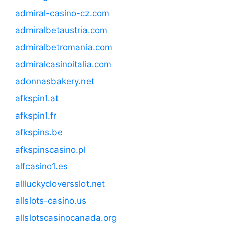
admiral-casino-cz.com
admiralbetaustria.com
admiralbetromania.com
admiralcasinoitalia.com
adonnasbakery.net
afkspin1.at
afkspin1.fr
afkspins.be
afkspinscasino.pl
alfcasino1.es
allluckycloversslot.net
allslots-casino.us
allslotscasinocanada.org