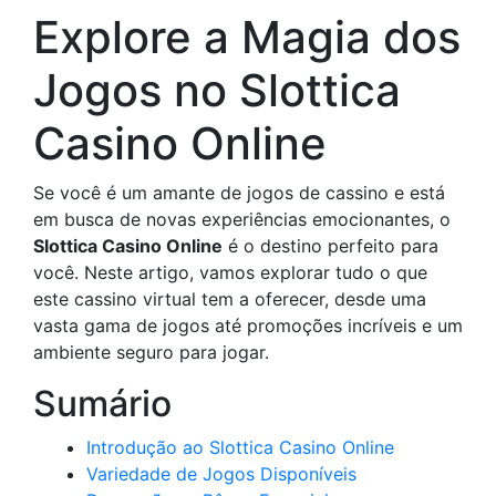
Explore a Magia dos
Jogos no Slottica
Casino Online
Se você é um amante de jogos de cassino e está
em busca de novas experiências emocionantes, o
Slottica Casino Online
é o destino perfeito para
você. Neste artigo, vamos explorar tudo o que
este cassino virtual tem a oferecer, desde uma
vasta gama de jogos até promoções incríveis e um
ambiente seguro para jogar.
Sumário
Introdução ao Slottica Casino Online
Variedade de Jogos Disponíveis