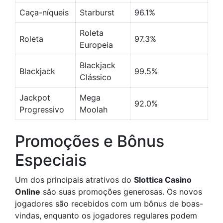
Caça-níqueis
Starburst
96.1%
Roleta
Roleta
97.3%
Europeia
Blackjack
Blackjack
99.5%
Clássico
Jackpot
Mega
92.0%
Progressivo
Moolah
Promoções e Bônus
Especiais
Um dos principais atrativos do
Slottica Casino
Online
são suas promoções generosas. Os novos
jogadores são recebidos com um bônus de boas-
vindas, enquanto os jogadores regulares podem