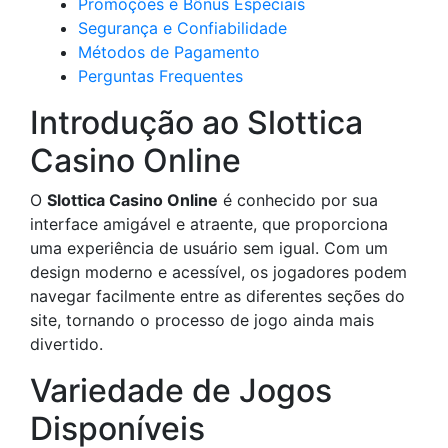
Promoções e Bônus Especiais
Segurança e Confiabilidade
Métodos de Pagamento
Perguntas Frequentes
Introdução ao Slottica
Casino Online
O
Slottica Casino Online
é conhecido por sua
interface amigável e atraente, que proporciona
uma experiência de usuário sem igual. Com um
design moderno e acessível, os jogadores podem
navegar facilmente entre as diferentes seções do
site, tornando o processo de jogo ainda mais
divertido.
Variedade de Jogos
Disponíveis