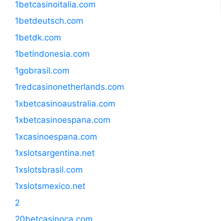
1betcasinoitalia.com
1betdeutsch.com
1betdk.com
1betindonesia.com
1gobrasil.com
1redcasinonetherlands.com
1xbetcasinoaustralia.com
1xbetcasinoespana.com
1xcasinoespana.com
1xslotsargentina.net
1xslotsbrasil.com
1xslotsmexico.net
2
20betcasinoca.com