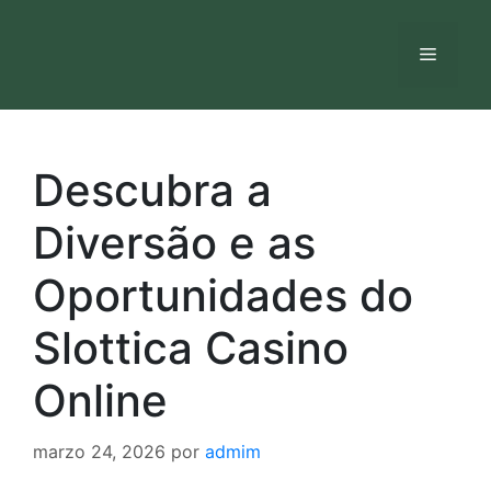
Saltar
al
Menú
contenido
Descubra a
Diversão e as
Oportunidades do
Slottica Casino
Online
marzo 24, 2026
por
admim