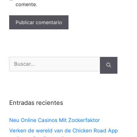
comente.
Buscar:
Entradas recientes
Neu Online Casinos Mit Zockerfaktor
Verken de wereld van de Chicken Road App