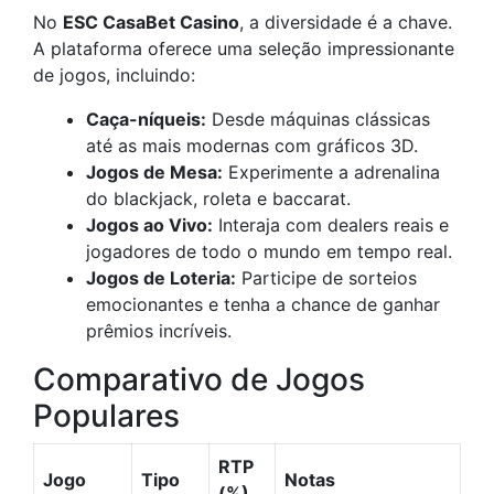
No
ESC CasaBet Casino
, a diversidade é a chave.
A plataforma oferece uma seleção impressionante
de jogos, incluindo:
Caça-níqueis:
Desde máquinas clássicas
até as mais modernas com gráficos 3D.
Jogos de Mesa:
Experimente a adrenalina
do blackjack, roleta e baccarat.
Jogos ao Vivo:
Interaja com dealers reais e
jogadores de todo o mundo em tempo real.
Jogos de Loteria:
Participe de sorteios
emocionantes e tenha a chance de ganhar
prêmios incríveis.
Comparativo de Jogos
Populares
RTP
Jogo
Tipo
Notas
(%)