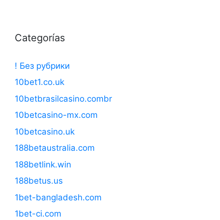
Categorías
! Без рубрики
10bet1.co.uk
10betbrasilcasino.combr
10betcasino-mx.com
10betcasino.uk
188betaustralia.com
188betlink.win
188betus.us
1bet-bangladesh.com
1bet-ci.com