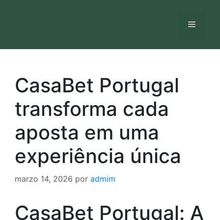
Saltar
al
Menú
contenido
CasaBet Portugal
transforma cada
aposta em uma
experiência única
marzo 14, 2026
por
admim
CasaBet Portugal: A