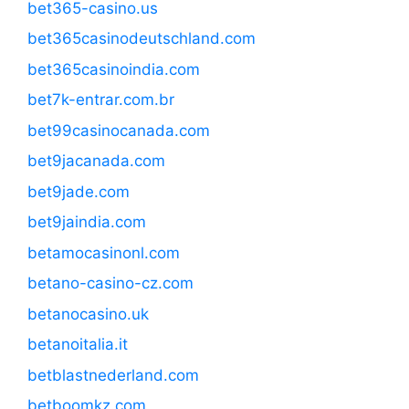
bet365-casino.us
bet365casinodeutschland.com
bet365casinoindia.com
bet7k-entrar.com.br
bet99casinocanada.com
bet9jacanada.com
bet9jade.com
bet9jaindia.com
betamocasinonl.com
betano-casino-cz.com
betanocasino.uk
betanoitalia.it
betblastnederland.com
betboomkz.com