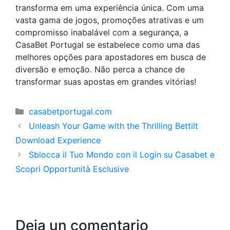
transforma em uma experiência única. Com uma
vasta gama de jogos, promoções atrativas e um
compromisso inabalável com a segurança, a
CasaBet Portugal se estabelece como uma das
melhores opções para apostadores em busca de
diversão e emoção. Não perca a chance de
transformar suas apostas em grandes vitórias!
Categorías
casabetportugal.com
Unleash Your Game with the Thrilling Bettilt
Download Experience
Sblocca il Tuo Mondo con il Login su Casabet e
Scopri Opportunità Esclusive
Deja un comentario