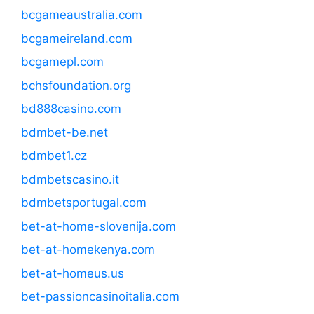
bcgameaustralia.com
bcgameireland.com
bcgamepl.com
bchsfoundation.org
bd888casino.com
bdmbet-be.net
bdmbet1.cz
bdmbetscasino.it
bdmbetsportugal.com
bet-at-home-slovenija.com
bet-at-homekenya.com
bet-at-homeus.us
bet-passioncasinoitalia.com