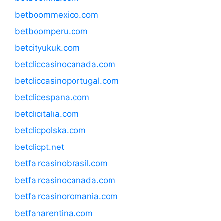
betboommexico.com
betboomperu.com
betcityukuk.com
betcliccasinocanada.com
betcliccasinoportugal.com
betclicespana.com
betclicitalia.com
betclicpolska.com
betclicpt.net
betfaircasinobrasil.com
betfaircasinocanada.com
betfaircasinoromania.com
betfanarentina.com