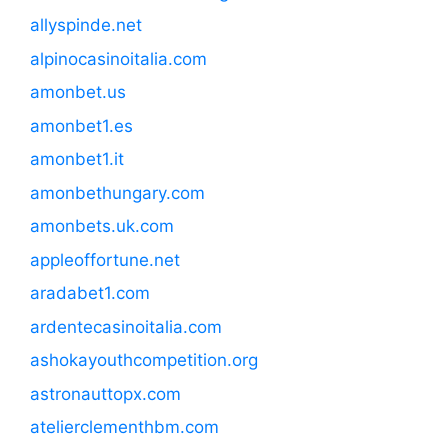
allyspinde.net
alpinocasinoitalia.com
amonbet.us
amonbet1.es
amonbet1.it
amonbethungary.com
amonbets.uk.com
appleoffortune.net
aradabet1.com
ardentecasinoitalia.com
ashokayouthcompetition.org
astronauttopx.com
atelierclementhbm.com