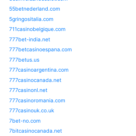
55betnederland.com
5gringositalia.com
711casinobelgique.com
777bet-india.net
777betcasinoespana.com
777betus.us
777casinoargentina.com
777casinocanada.net
777casinonl.net
777casinoromania.com
777casinouk.co.uk
7bet-no.com
7bitcasinocanada.net