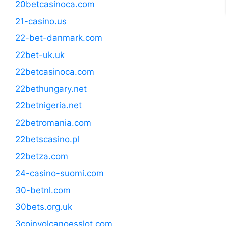
20betcasinoca.com
21-casino.us
22-bet-danmark.com
22bet-uk.uk
22betcasinoca.com
22bethungary.net
22betnigeria.net
22betromania.com
22betscasino.pl
22betza.com
24-casino-suomi.com
30-betnl.com
30bets.org.uk
3coinvolcanoesslot.com