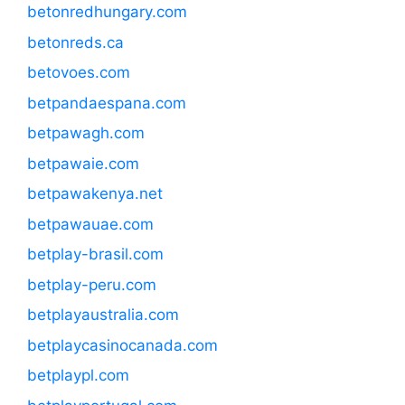
betonredhungary.com
betonreds.ca
betovoes.com
betpandaespana.com
betpawagh.com
betpawaie.com
betpawakenya.net
betpawauae.com
betplay-brasil.com
betplay-peru.com
betplayaustralia.com
betplaycasinocanada.com
betplaypl.com