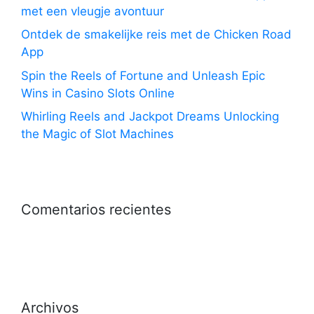
met een vleugje avontuur
Ontdek de smakelijke reis met de Chicken Road
App
Spin the Reels of Fortune and Unleash Epic
Wins in Casino Slots Online
Whirling Reels and Jackpot Dreams Unlocking
the Magic of Slot Machines
Comentarios recientes
Archivos