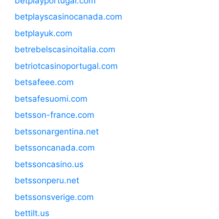
betplayportugal.com
betplayscasinocanada.com
betplayuk.com
betrebelscasinoitalia.com
betriotcasinoportugal.com
betsafeee.com
betsafesuomi.com
betsson-france.com
betssonargentina.net
betssoncanada.com
betssoncasino.us
betssonperu.net
betssonsverige.com
bettilt.us