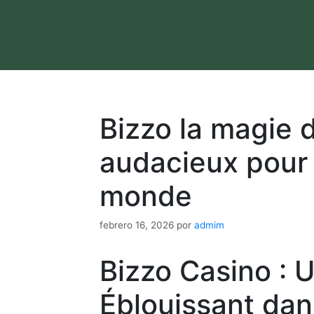
Saltar
al
contenido
Bizzo la magie
audacieux pour 
monde
febrero 16, 2026
por
admim
Bizzo Casino : 
Éblouissant dan