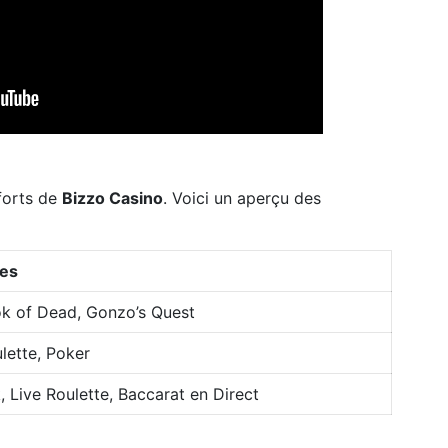
 forts de
Bizzo Casino
. Voici un aperçu des
res
ok of Dead, Gonzo’s Quest
lette, Poker
, Live Roulette, Baccarat en Direct