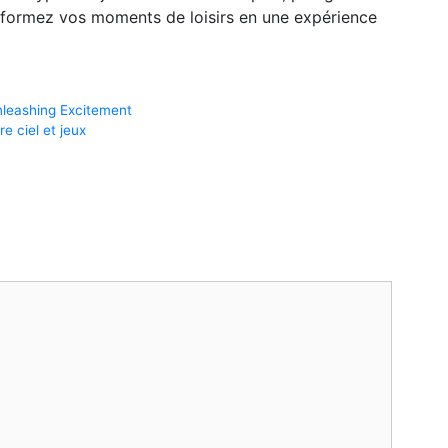
sformez vos moments de loisirs en une expérience
Unleashing Excitement
e ciel et jeux