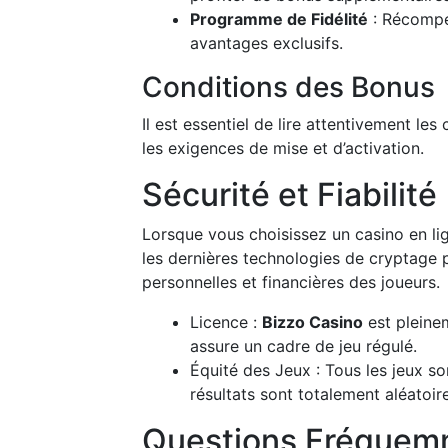
Programme de Fidélité
: Récompen
avantages exclusifs.
Conditions des Bonus
Il est essentiel de lire attentivement l
les exigences de mise et d’activation.
Sécurité et Fiabilité
Lorsque vous choisissez un casino en lig
les dernières technologies de cryptage p
personnelles et financières des joueurs.
Licence :
Bizzo Casino
est pleinem
assure un cadre de jeu régulé.
Équité des Jeux : Tous les jeux son
résultats sont totalement aléatoir
Questions Fréquem