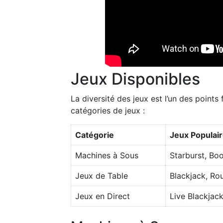
Jeux Disponibles
La diversité des jeux est l’un des points
catégories de jeux :
Catégorie
Jeux Populai
Machines à Sous
Starburst, Bo
Jeux de Table
Blackjack, Rou
Jeux en Direct
Live Blackjack