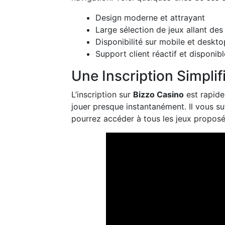
Design moderne et attrayant
Large sélection de jeux allant de
Disponibilité sur mobile et deskto
Support client réactif et disponib
Une Inscription Simplif
L’inscription sur
Bizzo Casino
est rapide
jouer presque instantanément. Il vous suf
pourrez accéder à tous les jeux proposé