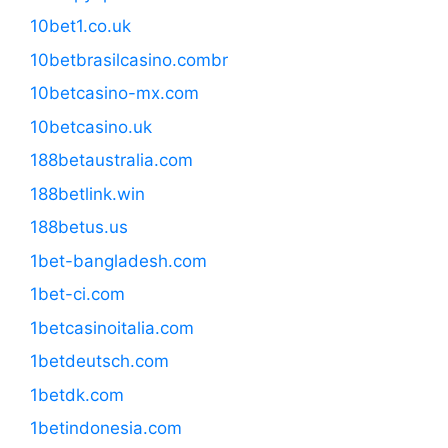
10bet1.co.uk
10betbrasilcasino.combr
10betcasino-mx.com
10betcasino.uk
188betaustralia.com
188betlink.win
188betus.us
1bet-bangladesh.com
1bet-ci.com
1betcasinoitalia.com
1betdeutsch.com
1betdk.com
1betindonesia.com