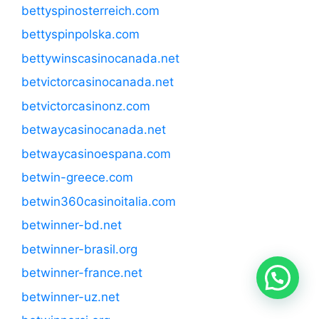
bettyspinosterreich.com
bettyspinpolska.com
bettywinscasinocanada.net
betvictorcasinocanada.net
betvictorcasinonz.com
betwaycasinocanada.net
betwaycasinoespana.com
betwin-greece.com
betwin360casinoitalia.com
betwinner-bd.net
betwinner-brasil.org
betwinner-france.net
betwinner-uz.net