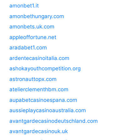
amonbet1.it
amonbethungary.com
amonbets.uk.com
appleoffortune.net
aradabet1.com
ardentecasinoitalia.com
ashokayouthcompetition.org
astronauttopx.com
atelierclementhbm.com
aupabetcasinoespana.com
aussieplaycasinoaustralia.com
avantgardecasinodeutschland.com
avantgardecasinouk.uk