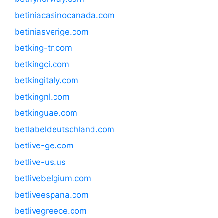
betiniacasinocanada.com
betiniasverige.com
betking-tr.com
betkingci.com
betkingitaly.com
betkingnl.com
betkinguae.com
betlabeldeutschland.com
betlive-ge.com
betlive-us.us
betlivebelgium.com
betliveespana.com
betlivegreece.com