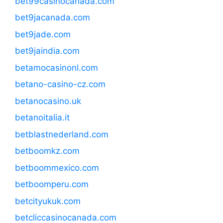
bet99casinocanada.com
bet9jacanada.com
bet9jade.com
bet9jaindia.com
betamocasinonl.com
betano-casino-cz.com
betanocasino.uk
betanoitalia.it
betblastnederland.com
betboomkz.com
betboommexico.com
betboomperu.com
betcityukuk.com
betcliccasinocanada.com