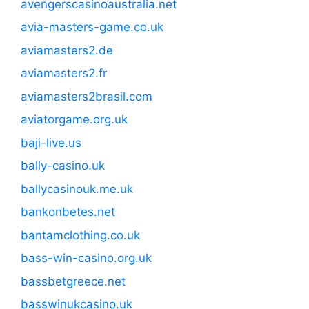
avengerscasinoaustralia.net
avia-masters-game.co.uk
aviamasters2.de
aviamasters2.fr
aviamasters2brasil.com
aviatorgame.org.uk
baji-live.us
bally-casino.uk
ballycasinouk.me.uk
bankonbetes.net
bantamclothing.co.uk
bass-win-casino.org.uk
bassbetgreece.net
basswinukcasino.uk