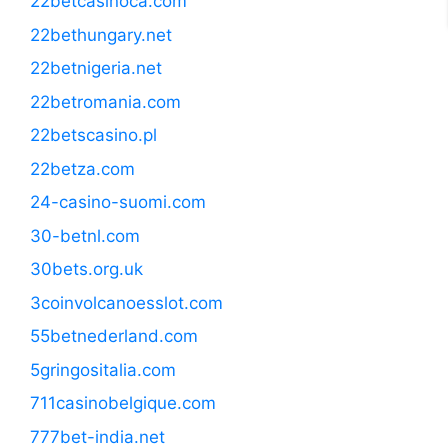
22betcasinoca.com
22bethungary.net
22betnigeria.net
22betromania.com
22betscasino.pl
22betza.com
24-casino-suomi.com
30-betnl.com
30bets.org.uk
3coinvolcanoesslot.com
55betnederland.com
5gringositalia.com
711casinobelgique.com
777bet-india.net