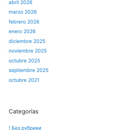
abril 2026
marzo 2026
febrero 2026
enero 2026
diciembre 2025
noviembre 2025
octubre 2025
septiembre 2025
octubre 2021
Categorías
! Без рубрики