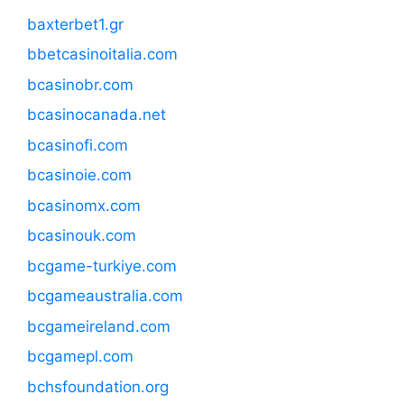
baxterbet1.gr
bbetcasinoitalia.com
bcasinobr.com
bcasinocanada.net
bcasinofi.com
bcasinoie.com
bcasinomx.com
bcasinouk.com
bcgame-turkiye.com
bcgameaustralia.com
bcgameireland.com
bcgamepl.com
bchsfoundation.org