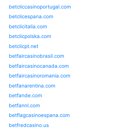
betcliccasinoportugal.com
betclicespana.com
betclicitalia.com
betclicpolska.com
betclicpt.net
betfaircasinobrasil.com
betfaircasinocanada.com
betfaircasinoromania.com
betfanarentina.com
betfande.com
betfannl.com
betflagcasinoespana.com
betfredcasino.us