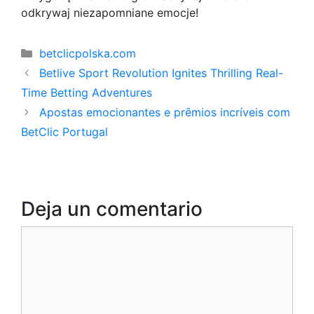
odkrywaj niezapomniane emocje!
Categorías
betclicpolska.com
Betlive Sport Revolution Ignites Thrilling Real-
Time Betting Adventures
Apostas emocionantes e prêmios incríveis com
BetClic Portugal
Deja un comentario
Comentario