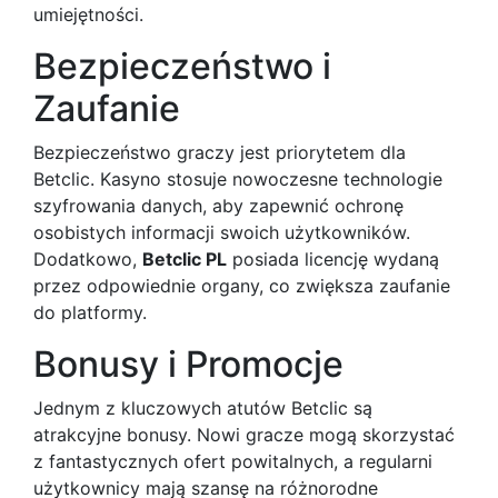
umiejętności.
Bezpieczeństwo i
Zaufanie
Bezpieczeństwo graczy jest priorytetem dla
Betclic. Kasyno stosuje nowoczesne technologie
szyfrowania danych, aby zapewnić ochronę
osobistych informacji swoich użytkowników.
Dodatkowo,
Betclic PL
posiada licencję wydaną
przez odpowiednie organy, co zwiększa zaufanie
do platformy.
Bonusy i Promocje
Jednym z kluczowych atutów Betclic są
atrakcyjne bonusy. Nowi gracze mogą skorzystać
z fantastycznych ofert powitalnych, a regularni
użytkownicy mają szansę na różnorodne