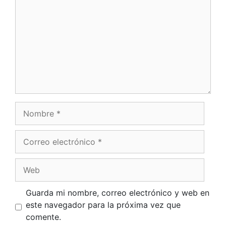
Nombre
Correo
electrónico
Web
Guarda mi nombre, correo electrónico y web en
este navegador para la próxima vez que
comente.