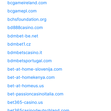
bcgameireland.com
bcgamepl.com
bchsfoundation.org
bd888casino.com
bdmbet-be.net
bdmbet1.cz
bdmbetscasino.it
bdmbetsportugal.com
bet-at-home-slovenija.com
bet-at-homekenya.com
bet-at-homeus.us
bet-passioncasinoitalia.com
bet365-casino.us
bet365casinodeutschland.com