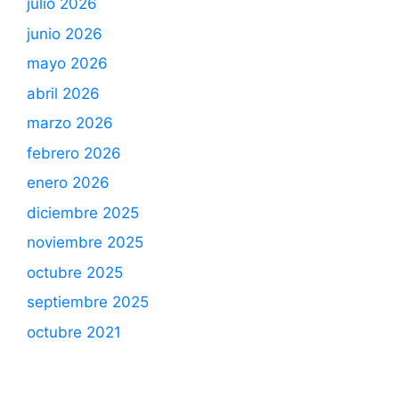
julio 2026
junio 2026
mayo 2026
abril 2026
marzo 2026
febrero 2026
enero 2026
diciembre 2025
noviembre 2025
octubre 2025
septiembre 2025
octubre 2021