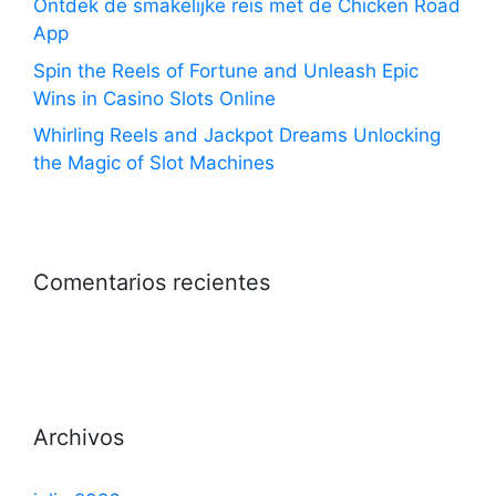
Ontdek de smakelijke reis met de Chicken Road
App
Spin the Reels of Fortune and Unleash Epic
Wins in Casino Slots Online
Whirling Reels and Jackpot Dreams Unlocking
the Magic of Slot Machines
Comentarios recientes
Archivos