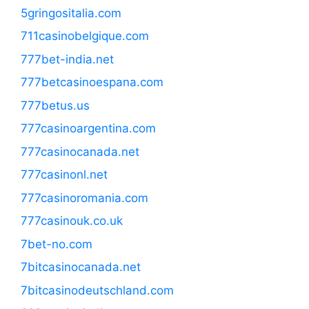
5gringositalia.com
711casinobelgique.com
777bet-india.net
777betcasinoespana.com
777betus.us
777casinoargentina.com
777casinocanada.net
777casinonl.net
777casinoromania.com
777casinouk.co.uk
7bet-no.com
7bitcasinocanada.net
7bitcasinodeutschland.com