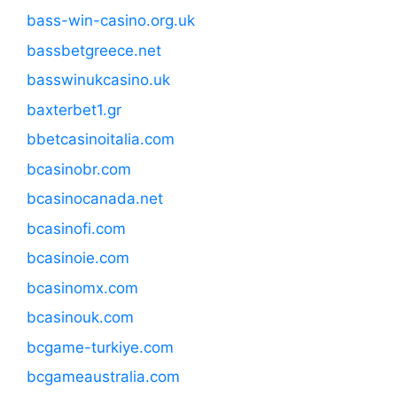
bass-win-casino.org.uk
bassbetgreece.net
basswinukcasino.uk
baxterbet1.gr
bbetcasinoitalia.com
bcasinobr.com
bcasinocanada.net
bcasinofi.com
bcasinoie.com
bcasinomx.com
bcasinouk.com
bcgame-turkiye.com
bcgameaustralia.com