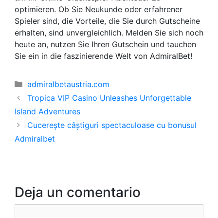
optimieren. Ob Sie Neukunde oder erfahrener
Spieler sind, die Vorteile, die Sie durch Gutscheine
erhalten, sind unvergleichlich. Melden Sie sich noch
heute an, nutzen Sie Ihren Gutschein und tauchen
Sie ein in die faszinierende Welt von AdmiralBet!
Categorías
admiralbetaustria.com
Tropica VIP Casino Unleashes Unforgettable
Island Adventures
Cucerește câștiguri spectaculoase cu bonusul
Admiralbet
Deja un comentario
Comentario