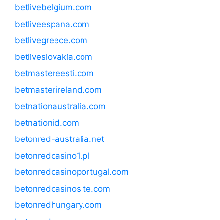
betlivebelgium.com
betliveespana.com
betlivegreece.com
betliveslovakia.com
betmastereesti.com
betmasterireland.com
betnationaustralia.com
betnationid.com
betonred-australia.net
betonredcasino1.pl
betonredcasinoportugal.com
betonredcasinosite.com
betonredhungary.com