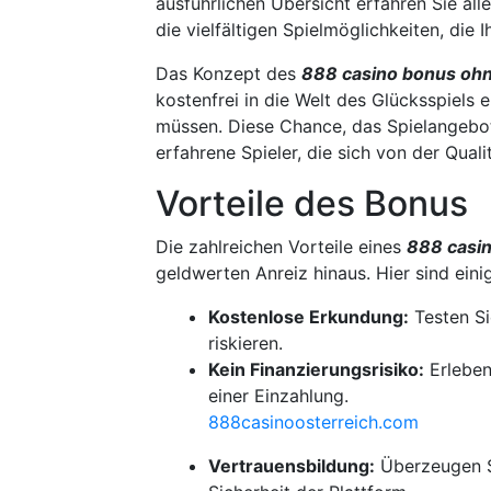
ausführlichen Übersicht erfahren Sie all
die vielfältigen Spielmöglichkeiten, die
Das Konzept des
888 casino bonus ohn
kostenfrei in die Welt des Glücksspiels 
müssen. Diese Chance, das Spielangebot r
erfahrene Spieler, die sich von der Qual
Vorteile des Bonus
Die zahlreichen Vorteile eines
888 casi
geldwerten Anreiz hinaus. Hier sind eini
Kostenlose Erkundung:
Testen Si
riskieren.
Kein Finanzierungsrisiko:
Erleben
einer Einzahlung.
888casinoosterreich.com
Vertrauensbildung:
Überzeugen Si