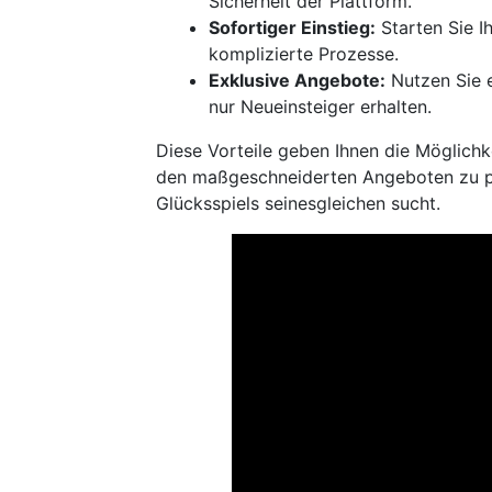
Sicherheit der Plattform.
Sofortiger Einstieg:
Starten Sie I
komplizierte Prozesse.
Exklusive Angebote:
Nutzen Sie e
nur Neueinsteiger erhalten.
Diese Vorteile geben Ihnen die Möglichk
den maßgeschneiderten Angeboten zu prof
Glücksspiels seinesgleichen sucht.