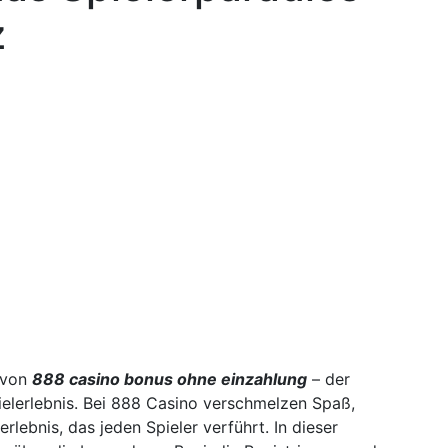
z
 von
888 casino bonus ohne einzahlung
– der
ielerlebnis. Bei 888 Casino verschmelzen Spaß,
ebnis, das jeden Spieler verführt. In dieser