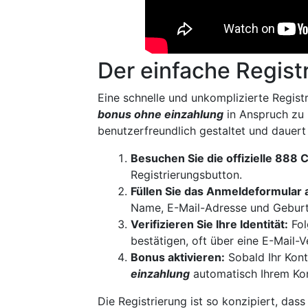
Der einfache Regist
Eine schnelle und unkomplizierte Registr
bonus ohne einzahlung
in Anspruch zu
benutzerfreundlich gestaltet und dauert
Besuchen Sie die offizielle 888 
Registrierungsbutton.
Füllen Sie das Anmeldeformular 
Name, E-Mail-Adresse und Gebur
Verifizieren Sie Ihre Identität:
Fol
bestätigen, oft über eine E-Mail-Ve
Bonus aktivieren:
Sobald Ihr Kont
einzahlung
automatisch Ihrem Ko
Die Registrierung ist so konzipiert, dass