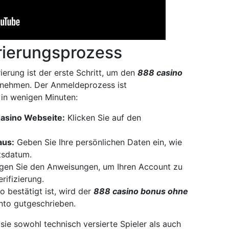
rierungsprozess
ierung ist der erste Schritt, um den
888 casino
 nehmen. Der Anmeldeprozess ist
 in wenigen Minuten:
Casino Webseite:
Klicken Sie auf den
aus:
Geben Sie Ihre persönlichen Daten ein, wie
tsdatum.
gen Sie den Anweisungen, um Ihren Account zu
rifizierung.
o bestätigt ist, wird der
888 casino bonus ohne
nto gutgeschrieben.
 sie sowohl technisch versierte Spieler als auch