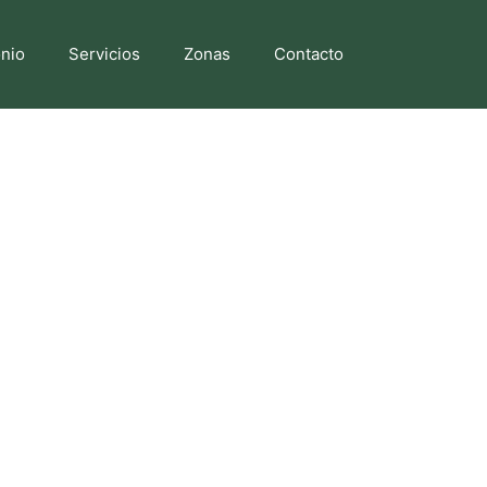
nio
Servicios
Zonas
Contacto